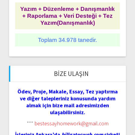
Yazım + Düzenleme + Danışmanlık
+ Raporlama + Veri Desteği + Tez
Yazım(Danışmanlık)
Toplam 34.978 tanedir.
BIZE ULAŞIN
Ödev, Proje, Makale, Essay, Tez yaptırma
ve diğer talepleriniz konusunda yardım
almak için bize mail adresimizden
ulaşabilirsiniz.
***
bestessayhomework@gmail.com
İşleriniz Ankara’da
billgatesweb.com
şirketi