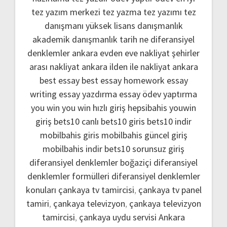
tez yazım merkezi
tez yazma
tez yazımı
tez
danışmanı
yüksek lisans danışmanlık
akademik danışmanlık
tarih ne
diferansiyel
denklemler
ankara evden eve nakliyat
şehirler
arası nakliyat ankara
ilden ile nakliyat ankara
best essay
best essay homework
essay
writing
essay yazdırma
essay ödev yaptırma
you win
you win hızlı giriş
hepsibahis youwin
giriş
bets10 canlı
bets10 giris
bets10 indir
mobilbahis giris
mobilbahis güncel giriş
mobilbahis indir
bets10 sorunsuz giriş
diferansiyel denklemler boğaziçi
diferansiyel
denklemler formülleri
diferansiyel denklemler
konuları
çankaya tv tamircisi
,
çankaya tv panel
tamiri
,
çankaya televizyon
,
çankaya televizyon
tamircisi
,
çankaya uydu servisi
Ankara