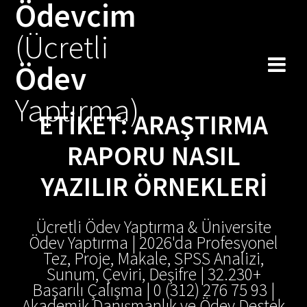
Ödevcim
Skip
to
(Ücretli
content
Ödev
Yaptırma)
ETIKET:
ARAŞTIRMA
RAPORU NASIL
YAZILIR ÖRNEKLERI
Ücretli Ödev Yaptırma & Üniversite
Ödev Yaptırma | 2026'da Profesyonel
Tez, Proje, Makale, SPSS Analizi,
Sunum, Çeviri, Deşifre | 32.230+
Başarılı Çalışma | 0 (312) 276 75 93 |
Akademik Danışmanlık ve Ödev Destek