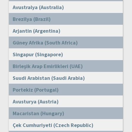
Avustralya (Australia)
Brezilya (Brazil)
Arjantin (Argentina)
Güney Afrika (South Africa)
Singapur (Singapore)
Birleşik Arap Emirlikleri (UAE)
Suudi Arabistan (Saudi Arabia)
Portekiz (Portugal)
Avusturya (Austria)
Macaristan (Hungary)
Çek Cumhuriyeti (Czech Republic)