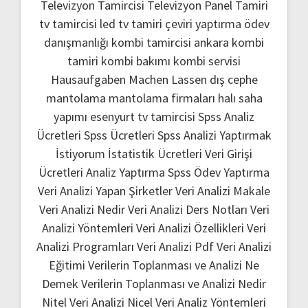
Televizyon Tamircisi
Televizyon Panel Tamiri
tv tamircisi
led tv tamiri
çeviri yaptırma
ödev
danışmanlığı
kombi tamircisi ankara
kombi
tamiri
kombi bakımı
kombi servisi
Hausaufgaben Machen Lassen
dış cephe
mantolama
mantolama firmaları
halı saha
yapımı
esenyurt tv tamircisi
Spss Analiz
Ücretleri
Spss Ücretleri
Spss Analizi Yaptırmak
İstiyorum
İstatistik Ücretleri
Veri Girişi
Ücretleri
Analiz Yaptırma
Spss Ödev Yaptırma
Veri Analizi Yapan Şirketler
Veri Analizi Makale
Veri Analizi Nedir
Veri Analizi Ders Notları
Veri
Analizi Yöntemleri
Veri Analizi Özellikleri
Veri
Analizi Programları
Veri Analizi Pdf
Veri Analizi
Eğitimi
Verilerin Toplanması ve Analizi Ne
Demek
Verilerin Toplanması ve Analizi Nedir
Nitel Veri Analizi
Nicel Veri Analiz Yöntemleri