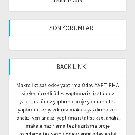
Temmuz 2016
SON YORUMLAR
BACK LINK
Makro İktisat ödev yaptırma
Ödev YAPTIRMA
siteleri
ücretli ödev yaptırma
iktisat ödev
yaptırma
ödev yaptırma
proje yaptırma
tez
yaptırma
tez yazdırma
makale yazdırma
veri
analizi
veri analizi yaptırma
istatistiksel analiz
makale hazırlama
tez hazırlama
proje
hazırlama
tez yazdır
ödev yaptır
ödev
en iyi