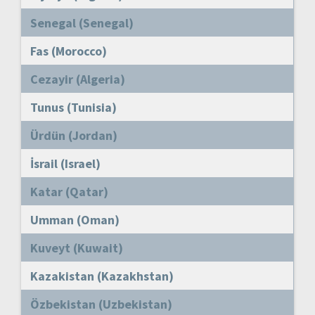
Senegal (Senegal)
Fas (Morocco)
Cezayir (Algeria)
Tunus (Tunisia)
Ürdün (Jordan)
İsrail (Israel)
Katar (Qatar)
Umman (Oman)
Kuveyt (Kuwait)
Kazakistan (Kazakhstan)
Özbekistan (Uzbekistan)