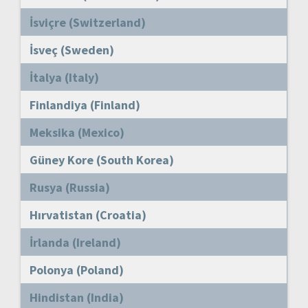
İsviçre (Switzerland)
İsveç (Sweden)
İtalya (Italy)
Finlandiya (Finland)
Meksika (Mexico)
Güney Kore (South Korea)
Rusya (Russia)
Hırvatistan (Croatia)
İrlanda (Ireland)
Polonya (Poland)
Hindistan (India)