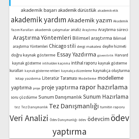
akademik başarı
akademik dürüstlük
akademik etik
akademik yardım
Akademik yazım
Akademik
Araştırma süreci
akademik çalışmalar
analiz
Yazım Kuralları
Araştırma
Araştırma Yöntemleri
Bilimsel araştırma
Bilimsel
Chicago stili
araştırma Yöntemleri
dergi makalesi
deşifre hizmeti
Essay Yazdırma
doğru kaynak gösterme
Harvard
güvenilirlik
intihal raporu
kaynak gösterme
kaynak gösterme
intihalden kaçınma
kaynakça oluşturma
kuralları
kaynak gösterme rehberi
kaynakça düzenleme
modelleme
Literatür Taraması
kitap yazdırma
Modelleme
rapor hazırlama
proje yaptırma
yaptırma
proje
Sunum Hazırlama
Sunum Danışmanlık
soru çözdürme
Tez Danışmanlığı
turnitin raporu
tez
Tez Danışmanlık
ödev
Veri Analizi
ödevcim
ödev
Ödev Danışmanlığı
yaptırma