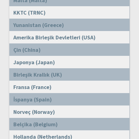
Malta (Malta)
KKTC (TRNC)
Yunanistan (Greece)
Amerika Birleşik Devletleri (USA)
Çin (China)
Japonya (Japan)
Birleşik Krallık (UK)
Fransa (France)
İspanya (Spain)
Norveç (Norway)
Belçika (Belgium)
Hollanda (Netherlands)