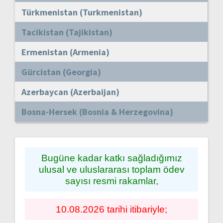
Türkmenistan (Turkmenistan)
Tacikistan (Tajikistan)
Ermenistan (Armenia)
Gürcistan (Georgia)
Azerbaycan (Azerbaijan)
Bosna-Hersek (Bosnia & Herzegovina)
Bugüne kadar katkı sağladığımız
ulusal ve uluslararası toplam ödev
sayısı resmi rakamlar,
10.08.2026 tarihi itibariyle;