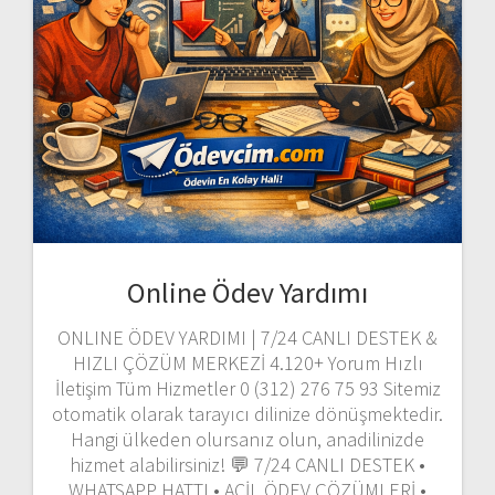
Online Ödev Yardımı
ONLINE ÖDEV YARDIMI | 7/24 CANLI DESTEK &
HIZLI ÇÖZÜM MERKEZİ 4.120+ Yorum Hızlı
İletişim Tüm Hizmetler 0 (312) 276 75 93 Sitemiz
otomatik olarak tarayıcı dilinize dönüşmektedir.
Hangi ülkeden olursanız olun, anadilinizde
hizmet alabilirsiniz! 💬 7/24 CANLI DESTEK •
WHATSAPP HATTI • ACİL ÖDEV ÇÖZÜMLERİ •