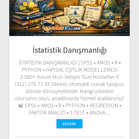
İstatistik Danışmanlığı
İSTATİSTİK DANIŞMANLIĞI | SPSS • AMOS • R •
PYTHON • YAPISAL EŞİTLİK MODELLEMESİ
3.580+ Yorum Hızlı İletişim Tüm Hizmetler 0
(312) 276 75 93 Sitemiz otomatik olarak tarayıcı
dilinize dönüşmektedir. Hangi ülkeden
olursanız olun, anadilinizde hizmet alabilirsiniz!
📊 SPSS • AMOS • R • PYTHON • REGRESYON •
FAKTÖR ANALİZİ • T-TEST • ANOVA…
DEVAMI