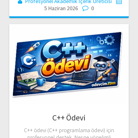
Profesyonel Akademik İçerik Üreticisi
5 Haziran 2026
0
C++ Ödevi
C++ ödevi (C++ programlama ödevi) için
profesyonel destek. Nesne yönelimli