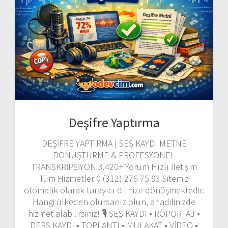
Deşifre Yaptırma
DEŞİFRE YAPTIRMA | SES KAYDI METNE
DÖNÜŞTÜRME & PROFESYONEL
TRANSKRİPSİYON 3.420+ Yorum Hızlı İletişim
Tüm Hizmetler 0 (312) 276 75 93 Sitemiz
otomatik olarak tarayıcı dilinize dönüşmektedir.
Hangi ülkeden olursanız olun, anadilinizde
hizmet alabilirsiniz! 🎙️ SES KAYDI • RÖPORTAJ •
DERS KAYDI • TOPLANTI • MÜLAKAT • VİDEO •