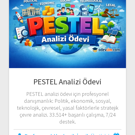
PESTEL Analizi Ödevi
PESTEL analizi ödevi için profesyonel
danışmanlık: Politik, ekonomik, sosyal,
teknolojik, çevresel, yasal faktörlerle stratejik
çevre analizi. 33.514+ başarılı çalışma, 7/24
destek.