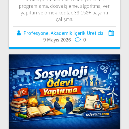
programlama, dosya işleme, algoritma, veri
yapıları ve örnek kodlar. 33.158+ başarılı
çalışma.
Profesyonel Akademik İçerik Üreticisi
9 Mayıs 2026
0