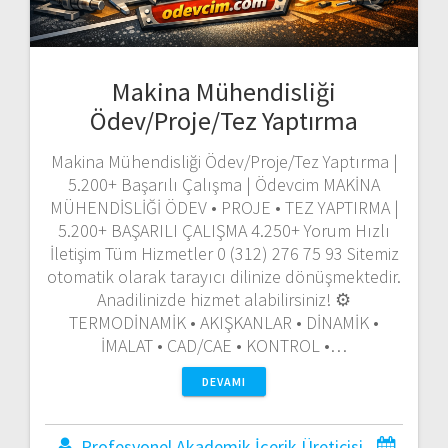
Makina Mühendisliği
Ödev/Proje/Tez Yaptırma
Makina Mühendisliği Ödev/Proje/Tez Yaptırma |
5.200+ Başarılı Çalışma | Ödevcim MAKİNA
MÜHENDİSLİĞİ ÖDEV • PROJE • TEZ YAPTIRMA |
5.200+ BAŞARILI ÇALIŞMA 4.250+ Yorum Hızlı
İletişim Tüm Hizmetler 0 (312) 276 75 93 Sitemiz
otomatik olarak tarayıcı dilinize dönüşmektedir.
Anadilinizde hizmet alabilirsiniz! ⚙️
TERMODİNAMİK • AKIŞKANLAR • DİNAMİK •
İMALAT • CAD/CAE • KONTROL •…
DEVAMI
Profesyonel Akademik İçerik Üreticisi