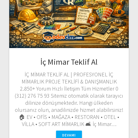
İç Mimar Teklif Al
İÇ MİMAR TEKLİF AL | PROFESYONEL İÇ
MİMARLIK PROJE TEKLİFİ & DANIŞMANLIK
2.850+ Yorum Hızlı İletişim Tüm Hizmetler 0
(312) 276 75 93 Sitemiz otomatik olarak tarayıcı
dilinize dönüşmektedir. Hangi ülkeden
olursanız olun, anadilinizde hizmet alabilirsiniz!
🏠 EV • OFİS • MAĞAZA • RESTORAN • OTEL •
VİLLA • SOFT ART MİMARLIK 🛋️ İç Mimar…
DEVAMI