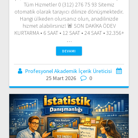
Tüm Hizmetler 0 (312) 276 75 93 Sitemiz
otomatik olarak tarayıcı dilinize dönüşmektedir.
Hangi ülkeden olursanız olun, anadilinizde
hizmet alabilirsiniz! 🚨 SON DAKİKA ÖDEV
KURTARMA • 6 SAAT • 12 SAAT • 24 SAAT • 32.356+
…
DEVAMI
Profesyonel Akademik İçerik Üreticisi
25 Mart 2026
0