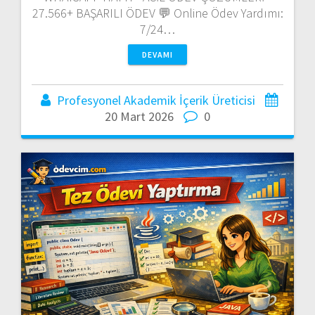
27.566+ BAŞARILI ÖDEV 💬 Online Ödev Yardımı:
7/24…
DEVAMI
Profesyonel Akademik İçerik Üreticisi
20 Mart 2026
0