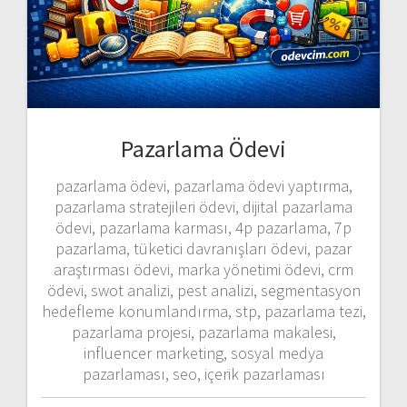
Pazarlama Ödevi
pazarlama ödevi, pazarlama ödevi yaptırma,
pazarlama stratejileri ödevi, dijital pazarlama
ödevi, pazarlama karması, 4p pazarlama, 7p
pazarlama, tüketici davranışları ödevi, pazar
araştırması ödevi, marka yönetimi ödevi, crm
ödevi, swot analizi, pest analizi, segmentasyon
hedefleme konumlandırma, stp, pazarlama tezi,
pazarlama projesi, pazarlama makalesi,
influencer marketing, sosyal medya
pazarlaması, seo, içerik pazarlaması