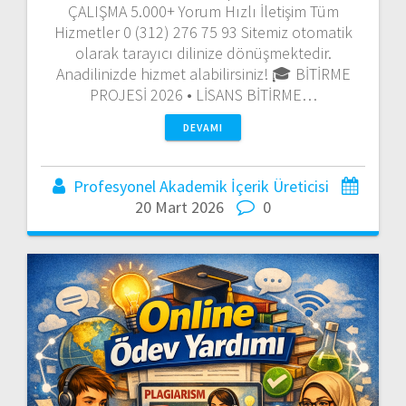
ÇALIŞMA 5.000+ Yorum Hızlı İletişim Tüm
Hizmetler 0 (312) 276 75 93 Sitemiz otomatik
olarak tarayıcı dilinize dönüşmektedir.
Anadilinizde hizmet alabilirsiniz! 🎓 BİTİRME
PROJESİ 2026 • LİSANS BİTİRME…
DEVAMI
Profesyonel Akademik İçerik Üreticisi
20 Mart 2026
0