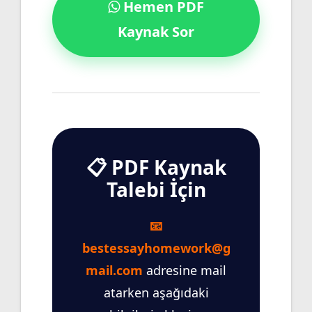
Hemen PDF
Kaynak Sor
📋 PDF Kaynak
Talebi İçin
📧
bestessayhomework@g
mail.com
adresine mail
atarken aşağıdaki