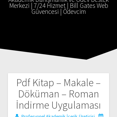
Merkezi | 7/24 Hizmet | Bill Gates Web
Güvencesi | Ödevcim
Pdf Kitap – Makale –
Döküman – Roman
İndirme Uygulaması
Profesyonel Akademik İçerik Üreticisi