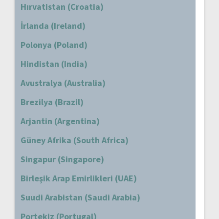
Hırvatistan (Croatia)
İrlanda (Ireland)
Polonya (Poland)
Hindistan (India)
Avustralya (Australia)
Brezilya (Brazil)
Arjantin (Argentina)
Güney Afrika (South Africa)
Singapur (Singapore)
Birleşik Arap Emirlikleri (UAE)
Suudi Arabistan (Saudi Arabia)
Portekiz (Portugal)