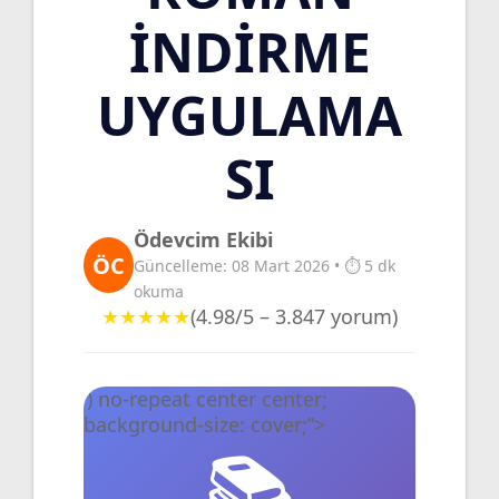
İNDIRME
UYGULAMA
SI
Ödevcim Ekibi
ÖC
Güncelleme: 08 Mart 2026 • ⏱️ 5 dk
okuma
★★★★★
(4.98/5 – 3.847 yorum)
‘) no-repeat center center;
background-size: cover;”>
📚