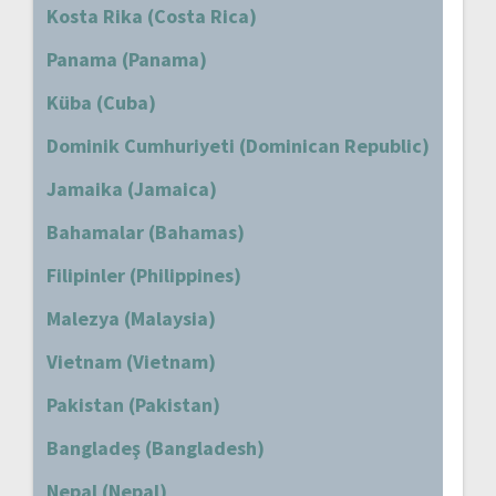
Kosta Rika (Costa Rica)
Panama (Panama)
Küba (Cuba)
Dominik Cumhuriyeti (Dominican Republic)
Jamaika (Jamaica)
Bahamalar (Bahamas)
Filipinler (Philippines)
Malezya (Malaysia)
Vietnam (Vietnam)
Pakistan (Pakistan)
Bangladeş (Bangladesh)
Nepal (Nepal)