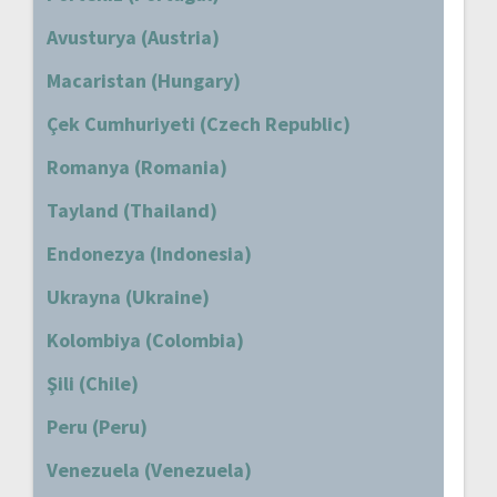
Avusturya (Austria)
Macaristan (Hungary)
Çek Cumhuriyeti (Czech Republic)
Romanya (Romania)
Tayland (Thailand)
Endonezya (Indonesia)
Ukrayna (Ukraine)
Kolombiya (Colombia)
Şili (Chile)
Peru (Peru)
Venezuela (Venezuela)