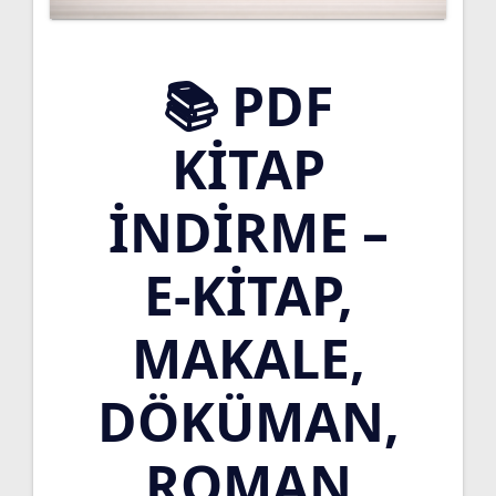
📚 PDF
KITAP
İNDIRME –
E-KITAP,
MAKALE,
DÖKÜMAN,
ROMAN