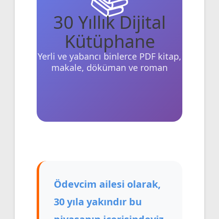
30 Yıllık Dijital
Kütüphane
Yerli ve yabancı binlerce PDF kitap,
makale, döküman ve roman
Ödevcim ailesi olarak,
30 yıla yakındır bu