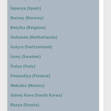
İspanya (Spain)
Norveç (Norway)
Belçika (Belgium)
Hollanda (Netherlands)
İsviçre (Switzerland)
İsveç (Sweden)
İtalya (Italy)
Finlandiya (Finland)
Meksika (Mexico)
Güney Kore (South Korea)
Rusya (Russia)