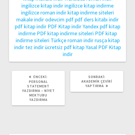
ingilizce kitap indir
ingilizce kitap indirme
ingilizce roman indir
kitap indirme siteleri
makale indir
odevcim pdf
pdf ders kitabı indir
pdf kitap indir
PDF Kitap indir Yandex
pdf kitap
indirme
PDF kitap indirme siteleri
PDF kitap
indirme siteleri Türkçe
roman indir
rusça kitap
indir
tez indir
ücretsiz pdf kitap
Yasal PDF Kitap
indir
ÖNCEKI:
SONRAKI:
AKADEMIK ÇEVIRI
PERSONAL
YAPTIRMA
STATEMENT
YAZDIRMA – NIYET
MEKTUBU
YAZDIRMA