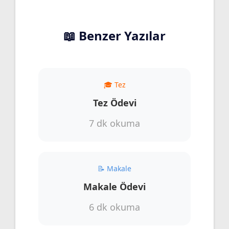
📖 Benzer Yazılar
🎓 Tez
Tez Ödevi
7 dk okuma
📝 Makale
Makale Ödevi
6 dk okuma