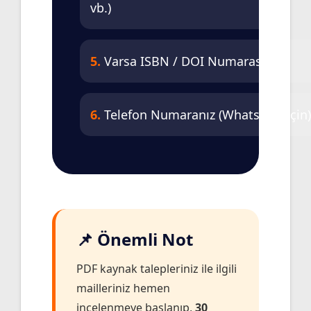
vb.)
5.
Varsa ISBN / DOI Numarası
6.
Telefon Numaranız (WhatsApp için)
📌 Önemli Not
PDF kaynak talepleriniz ile ilgili
mailleriniz hemen
incelenmeye başlanıp,
30