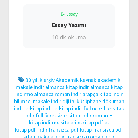
📝 Essay
Essay Yazımı
10 dk okuma
30 yıllık arşiv
Akademik kaynak
akademik
makale indir
almanca kitap indir
almanca kitap
indirme
almanca roman indir
arapça kitap indir
bilimsel makale indir
dijital kütüphane
döküman
indir
e-kitap indir
e-kitap indir full ücretli
e-kitap
indir full ücretsiz
e-kitap indir roman
E-
kitap indirme siteleri
e-kitap pdf
e-
kitap pdf indir
fransızca pdf kitap
fransızca pdf
kitap makale indir
fransızca roman indir