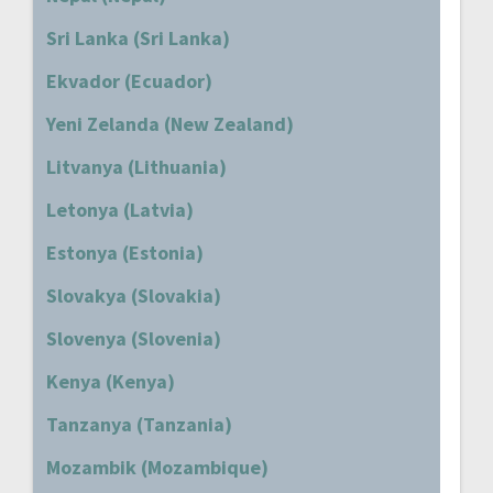
Sri Lanka (Sri Lanka)
Ekvador (Ecuador)
Yeni Zelanda (New Zealand)
Litvanya (Lithuania)
Letonya (Latvia)
Estonya (Estonia)
Slovakya (Slovakia)
Slovenya (Slovenia)
Kenya (Kenya)
Tanzanya (Tanzania)
Mozambik (Mozambique)