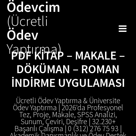
Ödevcim
(Ücretli
Ödev
Yaptırma)
PDF KITAP – MAKALE –
DÖKÜMAN – ROMAN
İNDIRME UYGULAMASI
Ücretli Ödev Yaptırma & Üniversite
Ödev Yaptırma | 2026'da Profesyonel
Tez, Proje, Makale, SPSS Analizi,
Sunum, Çeviri, Deşifre | 32.230+
Başarılı Çalışma | 0 (312) 276 75 93 |
Akademik Danışmanlık ve Ödev Destek