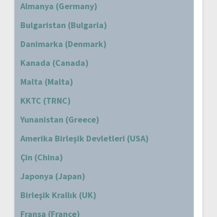
Almanya (Germany)
Bulgaristan (Bulgaria)
Danimarka (Denmark)
Kanada (Canada)
Malta (Malta)
KKTC (TRNC)
Yunanistan (Greece)
Amerika Birleşik Devletleri (USA)
Çin (China)
Japonya (Japan)
Birleşik Krallık (UK)
Fransa (France)