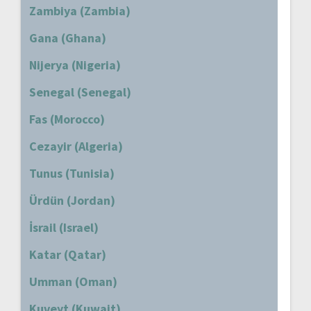
Zambiya (Zambia)
Gana (Ghana)
Nijerya (Nigeria)
Senegal (Senegal)
Fas (Morocco)
Cezayir (Algeria)
Tunus (Tunisia)
Ürdün (Jordan)
İsrail (Israel)
Katar (Qatar)
Umman (Oman)
Kuveyt (Kuwait)