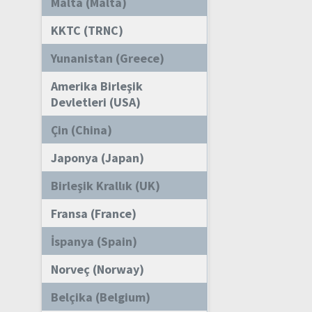
Malta (Malta)
KKTC (TRNC)
Yunanistan (Greece)
Amerika Birleşik
Devletleri (USA)
Çin (China)
Japonya (Japan)
Birleşik Krallık (UK)
Fransa (France)
İspanya (Spain)
Norveç (Norway)
Belçika (Belgium)