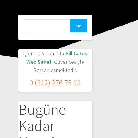
Arama:
İşleriniz Ankara'da
Bill Gates
Web Şirketi
Güvencesiyle
Gerçekleşmektedir.
0 (312) 276 75 93
Bugüne
Kadar