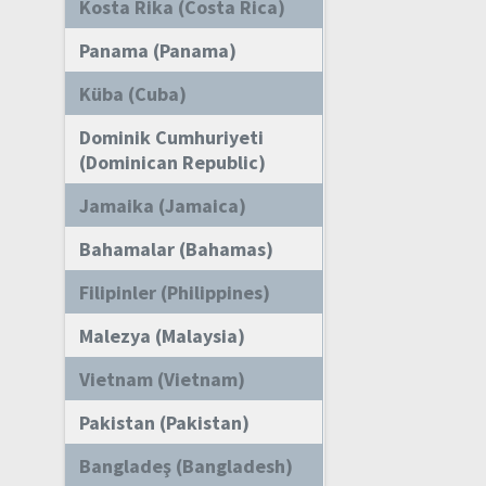
Kosta Rika (Costa Rica)
Panama (Panama)
Küba (Cuba)
Dominik Cumhuriyeti
(Dominican Republic)
Jamaika (Jamaica)
Bahamalar (Bahamas)
Filipinler (Philippines)
Malezya (Malaysia)
Vietnam (Vietnam)
Pakistan (Pakistan)
Bangladeş (Bangladesh)