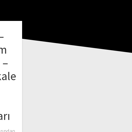
–
im
 –
kale
z
arı
larından