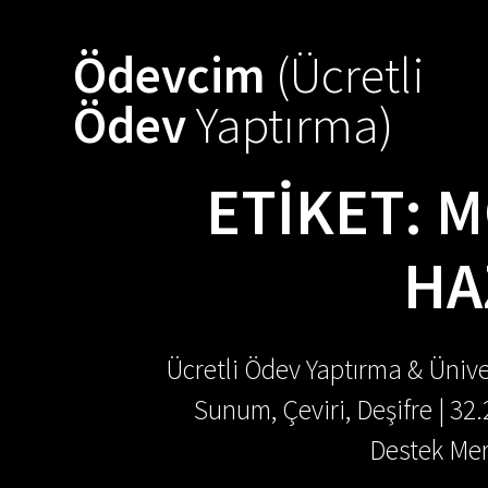
Skip
to
Ödevcim
(Ücretli
content
Ödev
Yaptırma)
ETIKET:
M
HA
Ücretli Ödev Yaptırma & Ünive
Sunum, Çeviri, Deşifre | 32
Destek Mer