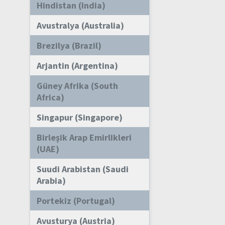
Hindistan (India)
Avustralya (Australia)
Brezilya (Brazil)
Arjantin (Argentina)
Güney Afrika (South
Africa)
Singapur (Singapore)
Birleşik Arap Emirlikleri
(UAE)
Suudi Arabistan (Saudi
Arabia)
Portekiz (Portugal)
Avusturya (Austria)