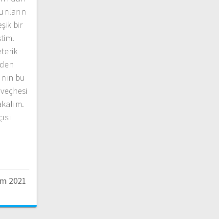
unların
şik bir
tim.
eterik
’den
ının bu
 veçhesi
akalım.
çısı
ım 2021