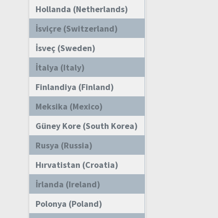
Hollanda (Netherlands)
İsviçre (Switzerland)
İsveç (Sweden)
İtalya (Italy)
Finlandiya (Finland)
Meksika (Mexico)
Güney Kore (South Korea)
Rusya (Russia)
Hırvatistan (Croatia)
İrlanda (Ireland)
Polonya (Poland)