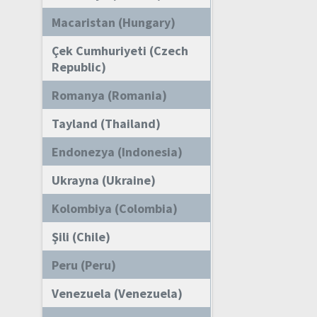
Macaristan (Hungary)
Çek Cumhuriyeti (Czech
Republic)
Romanya (Romania)
Tayland (Thailand)
Endonezya (Indonesia)
Ukrayna (Ukraine)
Kolombiya (Colombia)
Şili (Chile)
Peru (Peru)
Venezuela (Venezuela)