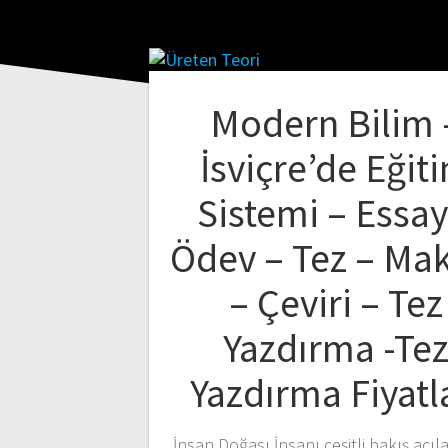
Modern Bilim 
İsviçre’de Eğit
Sistemi – Essay
Ödev – Tez – Ma
– Çeviri – Tez
Yazdırma -Te
Yazdırma Fiyatl
İnsan Doğası İnsanı çeşitli bakış açı