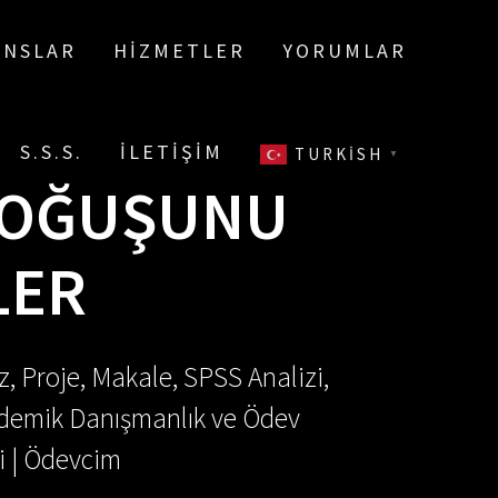
ANSLAR
HIZMETLER
YORUMLAR
S.S.S.
İLETIŞIM
TURKISH
▼
DOĞUŞUNU
LER
, Proje, Makale, SPSS Analizi,
Akademik Danışmanlık ve Ödev
i | Ödevcim