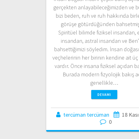
gerçekten anlayabileceğimizden ve b
bizi beden, ruh ve ruh hakkında birle
görüşe götürdüğünden bahsetmiş
Spiritüel bilimde fiziksel insandan, 
insandan, astral insandan ve Ben
bahsettiğimizi söyledim. İnsan doğas
veçhelerinin her birinin kendine ait üç
vardır. Önce insana fiziksel açıdan b
Burada modern fizyolojik bakış a
genellikle…
DEVAMI
tercüman tercüman
18 Kas
0