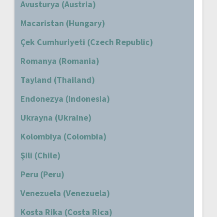
Avusturya (Austria)
Macaristan (Hungary)
Çek Cumhuriyeti (Czech Republic)
Romanya (Romania)
Tayland (Thailand)
Endonezya (Indonesia)
Ukrayna (Ukraine)
Kolombiya (Colombia)
Şili (Chile)
Peru (Peru)
Venezuela (Venezuela)
Kosta Rika (Costa Rica)