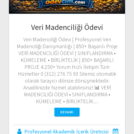
Veri Madenciliği Ödevi
Veri Madenciliği Ödevi | Profesyonel Veri
Madenciliği Danışmanlığı | 850+ Başarılı Proje
VERİ MADENCİLİĞİ ÖDEVİ | SINIFLANDIRMA •
KÜMELEME • BİRLİKTELİK | 850+ BAŞARILI
PROJE 4.250+ Yorum Hızlı İletişim Tüm
Hizmetler 0 (312) 276 75 93 Sitemiz otomatik
olarak tarayıcı dilinize dönüşmektedir.
Anadilinizde hizmet alabilirsiniz! 📊 VERİ
MADENCİLİĞİ ÖDEVİ • SINIFLANDIRMA •
KÜMELEME • BİRLİKTELİK…
DEVAMI
Profesyonel Akademik İçerik Üreticisi