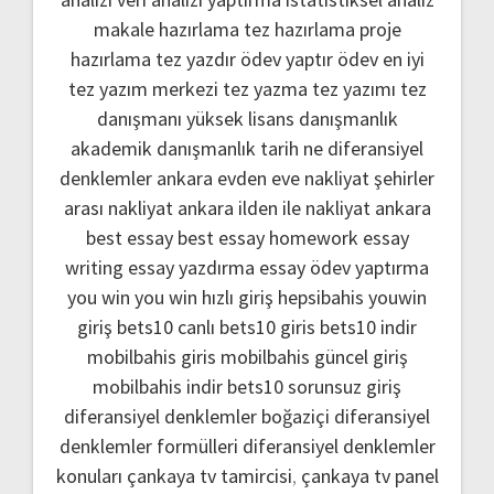
makale hazırlama
tez hazırlama
proje
hazırlama
tez yazdır
ödev yaptır
ödev
en iyi
tez yazım merkezi
tez yazma
tez yazımı
tez
danışmanı
yüksek lisans danışmanlık
akademik danışmanlık
tarih ne
diferansiyel
denklemler
ankara evden eve nakliyat
şehirler
arası nakliyat ankara
ilden ile nakliyat ankara
best essay
best essay homework
essay
writing
essay yazdırma
essay ödev yaptırma
you win
you win hızlı giriş
hepsibahis youwin
giriş
bets10 canlı
bets10 giris
bets10 indir
mobilbahis giris
mobilbahis güncel giriş
mobilbahis indir
bets10 sorunsuz giriş
diferansiyel denklemler boğaziçi
diferansiyel
denklemler formülleri
diferansiyel denklemler
konuları
çankaya tv tamircisi
,
çankaya tv panel