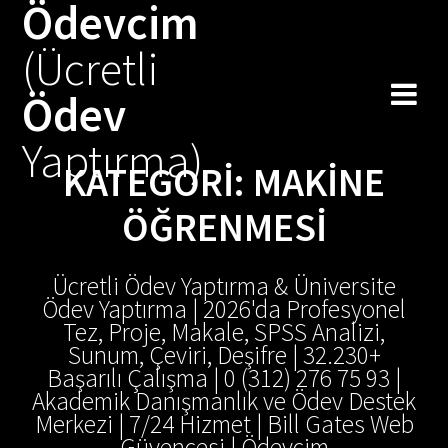
Ödevcim
Skip
to
(Ücretli
content
Ödev
Yaptırma)
KATEGORI:
MAKINE
ÖĞRENMESI
Ücretli Ödev Yaptırma & Üniversite
Ödev Yaptırma | 2026'da Profesyonel
Tez, Proje, Makale, SPSS Analizi,
Sunum, Çeviri, Deşifre | 32.230+
Başarılı Çalışma | 0 (312) 276 75 93 |
Akademik Danışmanlık ve Ödev Destek
Merkezi | 7/24 Hizmet | Bill Gates Web
Güvencesi | Ödevcim