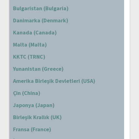
Bulgaristan (Bulgaria)
Danimarka (Denmark)
Kanada (Canada)
Malta (Malta)
KKTC (TRNC)
Yunanistan (Greece)
Amerika Birleşik Devletleri (USA)
Çin (China)
Japonya (Japan)
Birleşik Krallık (UK)
Fransa (France)