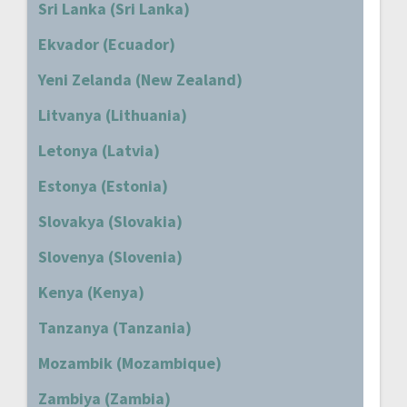
Sri Lanka (Sri Lanka)
Ekvador (Ecuador)
Yeni Zelanda (New Zealand)
Litvanya (Lithuania)
Letonya (Latvia)
Estonya (Estonia)
Slovakya (Slovakia)
Slovenya (Slovenia)
Kenya (Kenya)
Tanzanya (Tanzania)
Mozambik (Mozambique)
Zambiya (Zambia)