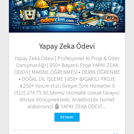
Yapay Zeka Ödevi
Yapay Zeka Ödevi | Profesyonel AI Proje & Ödev
Danışmanlığı | 850+ Başarılı Proje YAPAY ZEKA
ÖDEVİ | MAKİNE ÖĞRENMESİ • DERİN ÖĞRENME
• DOĞAL DİL İŞLEME | 850+ BAŞARILI PROJE
4.250+ Yorum Hızlı İletişim Tüm Hizmetler 0
(312) 276 75 93 Sitemiz otomatik olarak tarayıcı
dilinize dönüşmektedir. Anadilinizde hizmet
alabilirsiniz! 🤖 YAPAY ZEKA ÖDEVİ…
DEVAMI