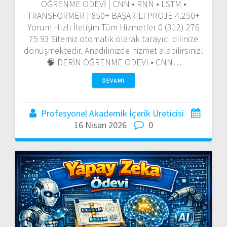
ÖĞRENME ÖDEVİ | CNN • RNN • LSTM •
TRANSFORMER | 850+ BAŞARILI PROJE 4.250+
Yorum Hızlı İletişim Tüm Hizmetler 0 (312) 276
75 93 Sitemiz otomatik olarak tarayıcı dilinize
dönüşmektedir. Anadilinizde hizmet alabilirsiniz!
🧠 DERİN ÖĞRENME ÖDEVI • CNN…
DEVAMI
Profesyonel Akademik İçerik Üreticisi
16 Nisan 2026
0