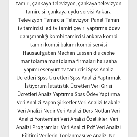
tamiri
,
çankaya televizyon
,
çankaya televizyon
tamircisi
,
çankaya uydu servisi
Ankara
Televizyon Tamircisi
Televizyon Panel Tamiri
tv tamircisi
led tv tamiri
çeviri yaptırma
ödev
danışmanlığı
kombi tamircisi ankara
kombi
tamiri
kombi bakımı
kombi servisi
Hausaufgaben Machen Lassen
dış cephe
mantolama
mantolama firmaları
halı saha
yapımı
esenyurt tv tamircisi
Spss Analiz
Ücretleri
Spss Ücretleri
Spss Analizi Yaptırmak
İstiyorum
İstatistik Ücretleri
Veri Girişi
Ücretleri
Analiz Yaptırma
Spss Ödev Yaptırma
Veri Analizi Yapan Şirketler
Veri Analizi Makale
Veri Analizi Nedir
Veri Analizi Ders Notları
Veri
Analizi Yöntemleri
Veri Analizi Özellikleri
Veri
Analizi Programları
Veri Analizi Pdf
Veri Analizi
Eğitimi
Verilerin Toplanması ve Analizi Ne