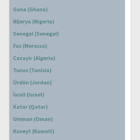
Gana (Ghana)
Nijerya (Nigeria)
Senegal (Senegal)
Fas (Morocco)
Cezayir (Algeria)
Tunus (Tunisia)
Ürdün (Jordan)
İsrail (Israel)
Katar (Qatar)
Umman (Oman)
Kuveyt (Kuwait)