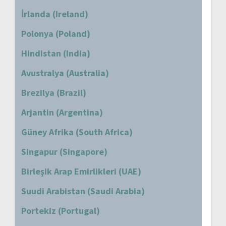
İrlanda (Ireland)
Polonya (Poland)
Hindistan (India)
Avustralya (Australia)
Brezilya (Brazil)
Arjantin (Argentina)
Güney Afrika (South Africa)
Singapur (Singapore)
Birleşik Arap Emirlikleri (UAE)
Suudi Arabistan (Saudi Arabia)
Portekiz (Portugal)