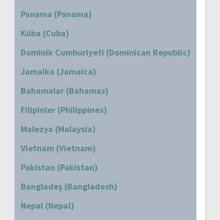
Panama (Panama)
Küba (Cuba)
Dominik Cumhuriyeti (Dominican Republic)
Jamaika (Jamaica)
Bahamalar (Bahamas)
Filipinler (Philippines)
Malezya (Malaysia)
Vietnam (Vietnam)
Pakistan (Pakistan)
Bangladeş (Bangladesh)
Nepal (Nepal)