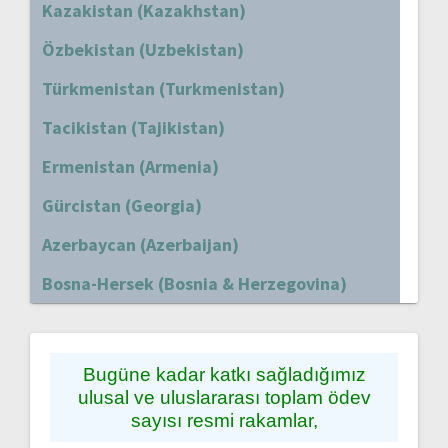
Kazakistan (Kazakhstan)
Özbekistan (Uzbekistan)
Türkmenistan (Turkmenistan)
Tacikistan (Tajikistan)
Ermenistan (Armenia)
Gürcistan (Georgia)
Azerbaycan (Azerbaijan)
Bosna-Hersek (Bosnia & Herzegovina)
Bugüne kadar katkı sağladığımız
ulusal ve uluslararası toplam ödev
sayısı resmi rakamlar,