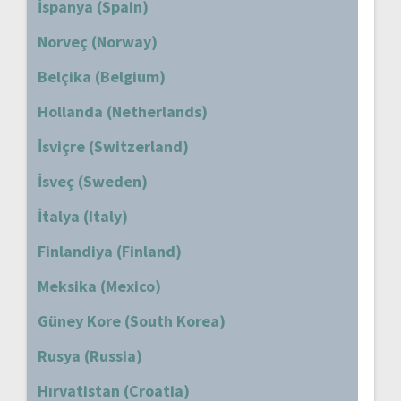
İspanya (Spain)
Norveç (Norway)
Belçika (Belgium)
Hollanda (Netherlands)
İsviçre (Switzerland)
İsveç (Sweden)
İtalya (Italy)
Finlandiya (Finland)
Meksika (Mexico)
Güney Kore (South Korea)
Rusya (Russia)
Hırvatistan (Croatia)