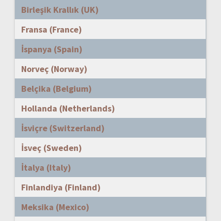
Birleşik Krallık (UK)
Fransa (France)
İspanya (Spain)
Norveç (Norway)
Belçika (Belgium)
Hollanda (Netherlands)
İsviçre (Switzerland)
İsveç (Sweden)
İtalya (Italy)
Finlandiya (Finland)
Meksika (Mexico)