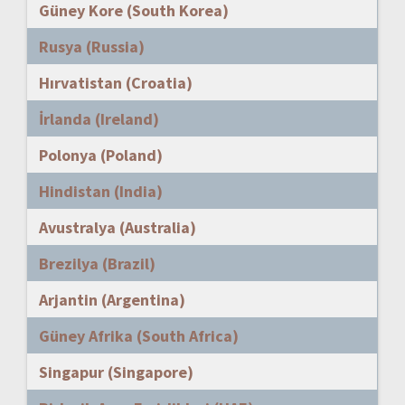
Güney Kore (South Korea)
Rusya (Russia)
Hırvatistan (Croatia)
İrlanda (Ireland)
Polonya (Poland)
Hindistan (India)
Avustralya (Australia)
Brezilya (Brazil)
Arjantin (Argentina)
Güney Afrika (South Africa)
Singapur (Singapore)