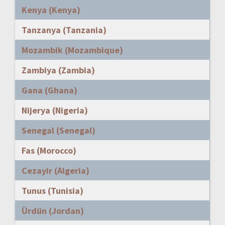
Kenya (Kenya)
Tanzanya (Tanzania)
Mozambik (Mozambique)
Zambiya (Zambia)
Gana (Ghana)
Nijerya (Nigeria)
Senegal (Senegal)
Fas (Morocco)
Cezayir (Algeria)
Tunus (Tunisia)
Ürdün (Jordan)