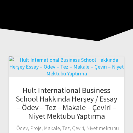
Hult International Business
School Hakkında Herşey / Essay
– Ödev – Tez – Makale – Çeviri –
Niyet Mektubu Yaptırma
Ödev, Proje, Makale, Tez, Çeviri, Niyet mektubu