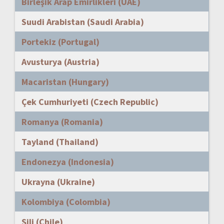
Birleşik Arap Emirlikleri (UAE)
Suudi Arabistan (Saudi Arabia)
Portekiz (Portugal)
Avusturya (Austria)
Macaristan (Hungary)
Çek Cumhuriyeti (Czech Republic)
Romanya (Romania)
Tayland (Thailand)
Endonezya (Indonesia)
Ukrayna (Ukraine)
Kolombiya (Colombia)
Şili (Chile)