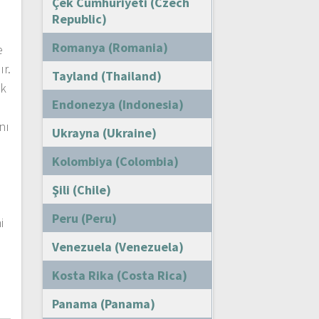
Çek Cumhuriyeti (Czech
Republic)
Romanya (Romania)
e
r.
Tayland (Thailand)
ık
Endonezya (Indonesia)
nı
Ukrayna (Ukraine)
Kolombiya (Colombia)
Şili (Chile)
Peru (Peru)
i
Venezuela (Venezuela)
Kosta Rika (Costa Rica)
Panama (Panama)