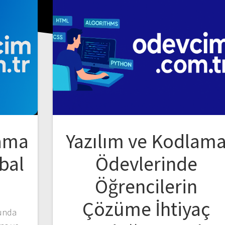
lama
Yazılım ve Kodlam
bal
Ödevlerinde
Öğrencilerin
Çözüme İhtiyaç
unda