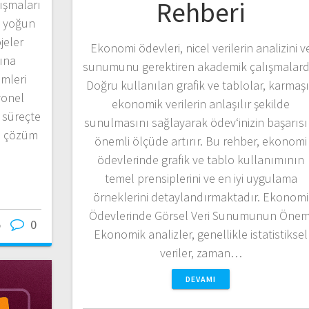
Rehberi
lışmaları
u yoğun
jeler
Ekonomi ödevleri, nicel verilerin analizini v
ğına
sunumunu gerektiren akademik çalışmalardı
imleri
Doğru kullanılan grafik ve tablolar, karmaş
yonel
ekonomik verilerin anlaşılır şekilde
 süreçte
sunulmasını sağlayarak ödev‘inizin başarısı
ve çözüm
önemli ölçüde artırır. Bu rehber, ekonomi
ödevlerinde grafik ve tablo kullanımının
temel prensiplerini ve en iyi uygulama
örneklerini detaylandırmaktadır. Ekonomi
Ödevlerinde Görsel Veri Sunumunun Önem
5
0
Ekonomik analizler, genellikle istatistiksel
veriler, zaman…
DEVAMI