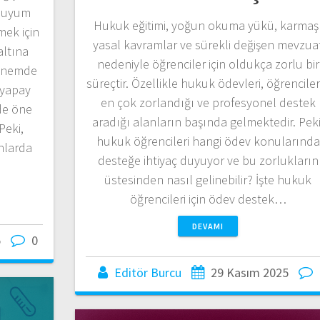
e uyum
Hukuk eğitimi, yoğun okuma yükü, karmaş
mek için
yasal kavramlar ve sürekli değişen mevzua
altına
nedeniyle öğrenciler için oldukça zorlu bir
dönemde
süreçtir. Özellikle hukuk ödevleri, öğrenciler
 yapay
en çok zorlandığı ve profesyonel destek
de öne
aradığı alanların başında gelmektedir. Peki
Peki,
hukuk öğrencileri hangi ödev konularında
anlarda
desteğe ihtiyaç duyuyor ve bu zorlukların
üstesinden nasıl gelinebilir? İşte hukuk
öğrencileri için ödev destek…
DEVAMI
5
0
Editör Burcu
29 Kasım 2025