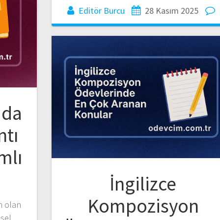
Editör Burcu
28 Kasım 2025
mda
ntı
mlı
İngilizce
Kompozisyon
n olan
msel