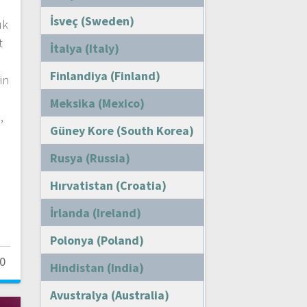
İsveç (Sweden)
ık
t
İtalya (Italy)
Finlandiya (Finland)
in
Meksika (Mexico)
,
Güney Kore (South Korea)
Rusya (Russia)
Hırvatistan (Croatia)
İrlanda (Ireland)
Polonya (Poland)
0
Hindistan (India)
Avustralya (Australia)