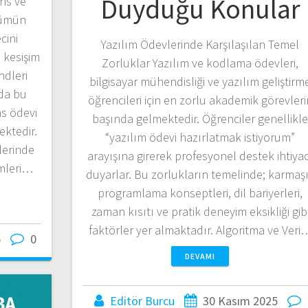
Duyduğu Konular
ns ve
üşümün
cini
Yazılım Ödevlerinde Karşılaşılan Temel
n kesişim
Zorluklar Yazılım ve kodlama ödevleri,
ndleri
bilgisayar mühendisliği ve yazılım geliştirm
da bu
öğrencileri için en zorlu akademik görevleri
ns ödevi
başında gelmektedir. Öğrenciler genellikl
ektedir.
“yazılım ödevi hazırlatmak istiyorum”
lerinde
arayışına girerek profesyonel destek ihtiyac
imleri…
duyarlar. Bu zorlukların temelinde; karmaş
programlama konseptleri, dil bariyerleri,
zaman kısıtı ve pratik deneyim eksikliği gib
faktörler yer almaktadır. Algoritma ve Veri
5
0
DEVAMI
Editör Burcu
30 Kasım 2025