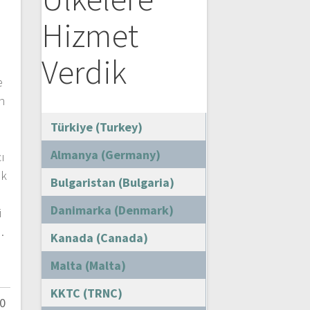
Hizmet
Verdik
e
n
e
Türkiye (Turkey)
Almanya (Germany)
ı
ık
Bulgaristan (Bulgaria)
Danimarka (Denmark)
i
…
Kanada (Canada)
Malta (Malta)
KKTC (TRNC)
0