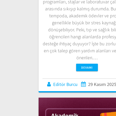
programları, stajlar ve laboratuvar ça
arasında sıkışıp kalmış durumda. B
tempoda, akademik ödevler ve pro
genellikle büyük bir stres kayna
dönüşebiliyor. Peki, tıp ve sağlık bil
öğrencileri hangi alanlarda profes
desteğe ihtiyaç duyuyor? İşte bu zorlu
en çok talep gören yardım alanları 
önerileri.…
DEVAMI
Editör Burcu
29 Kasım 202