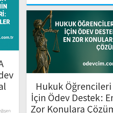
A
Ödev
al
Hukuk Öğrencileri
İçin Ödev Destek: E
Zor Konulara Çözü
eğişen