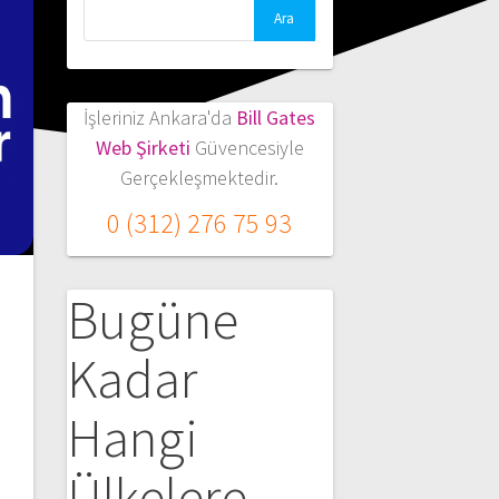
Arama:
İşleriniz Ankara'da
Bill Gates
Web Şirketi
Güvencesiyle
Gerçekleşmektedir.
0 (312) 276 75 93
a
Bugüne
Kadar
Hangi
Ülkelere