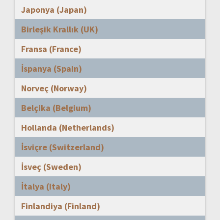
Japonya (Japan)
Birleşik Krallık (UK)
Fransa (France)
İspanya (Spain)
Norveç (Norway)
Belçika (Belgium)
Hollanda (Netherlands)
İsviçre (Switzerland)
İsveç (Sweden)
İtalya (Italy)
Finlandiya (Finland)