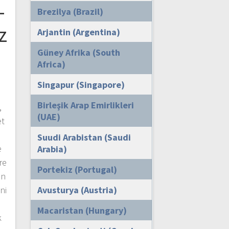
–
Brezilya (Brazil)
z
Arjantin (Argentina)
Güney Afrika (South
Africa)
Singapur (Singapore)
Birleşik Arap Emirlikleri
,
(UAE)
et
Suudi Arabistan (Saudi
e
Arabia)
re
Portekiz (Portugal)
in
ni
Avusturya (Austria)
Macaristan (Hungary)
k