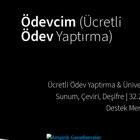
Skip
to
Ödevcim
(Ücretli
content
Ödev
Yaptırma)
Ücretli Ödev Yaptırma & Ünive
Sunum, Çeviri, Deşifre | 32
Destek Mer