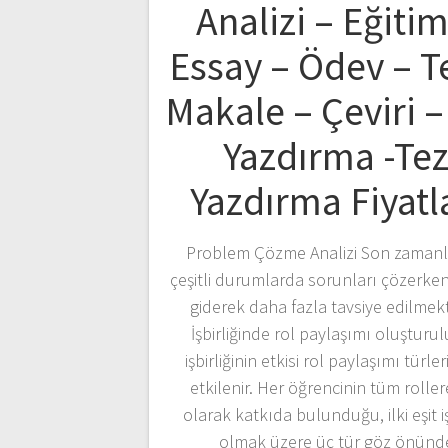
Analizi – Eğitim
Essay – Ödev – T
Makale – Çeviri –
Yazdırma -Te
Yazdırma Fiyatl
Problem Çözme Analizi Son zamanl
çeşitli durumlarda sorunları çözerken i
giderek daha fazla tavsiye edilmekt
İşbirliğinde rol paylaşımı oluşturul
işbirliğinin etkisi rol paylaşımı türle
etkilenir. Her öğrencinin tüm rollere
olarak katkıda bulunduğu, ilki eşit iş
olmak üzere üç tür göz önünd