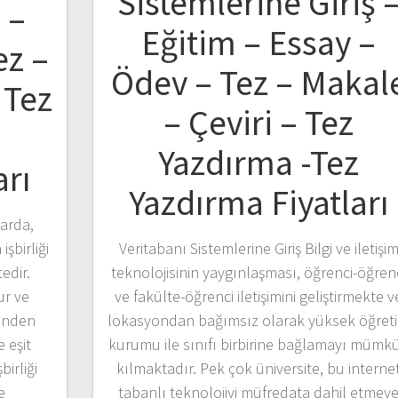
Sistemlerine Giriş 
 –
Eğitim – Essay –
ez –
Ödev – Tez – Makal
 Tez
– Çeviri – Tez
z
Yazdırma -Tez
arı
Yazdırma Fiyatları
arda,
şbirliği
Veritabanı Sistemlerine Giriş Bilgi ve iletişi
edir.
teknolojisinin yaygınlaşması, öğrenci-öğren
ur ve
ve fakülte-öğrenci iletişimini geliştirmekte v
rinden
lokasyondan bağımsız olarak yüksek öğret
 eşit
kurumu ile sınıfı birbirine bağlamayı mümk
birliği
kılmaktadır. Pek çok üniversite, bu interne
e
tabanlı teknolojiyi müfredata dahil etmey