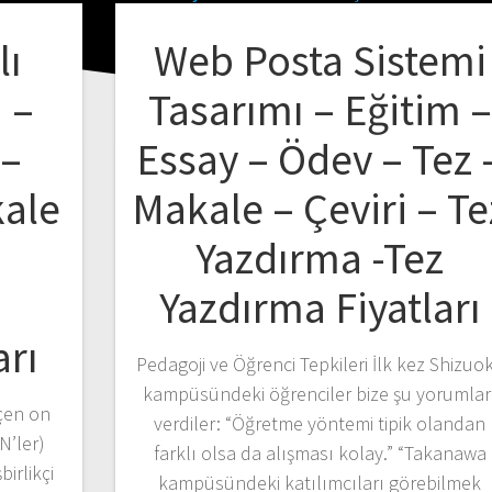
lı
Web Posta Sistemi
 –
Tasarımı – Eğitim –
 –
Essay – Ödev – Tez 
kale
Makale – Çeviri – Te
Yazdırma -Tez
z
Yazdırma Fiyatları
arı
Pedagoji ve Öğrenci Tepkileri İlk kez Shizuo
kampüsündeki öğrenciler bize şu yorumlar
eçen on
verdiler: “Öğretme yöntemi tipik olandan
N’ler)
farklı olsa da alışması kolay.” “Takanawa
irlikçi
kampüsündeki katılımcıları görebilmek