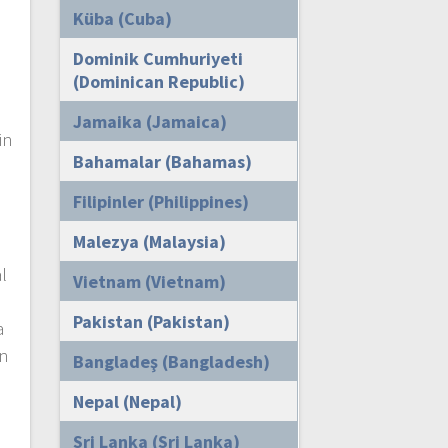
Küba (Cuba)
Dominik Cumhuriyeti
(Dominican Republic)
Jamaika (Jamaica)
in
Bahamalar (Bahamas)
Filipinler (Philippines)
Malezya (Malaysia)
i
l
Vietnam (Vietnam)
Pakistan (Pakistan)
a
ın
Bangladeş (Bangladesh)
Nepal (Nepal)
Sri Lanka (Sri Lanka)