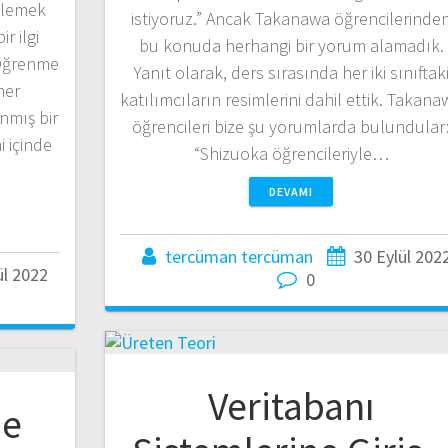
eklemek
istiyoruz.” Ancak Takanawa öğrencilerinde
r ilgi
bu konuda herhangi bir yorum alamadık.
 Öğrenme
Yanıt olarak, ders sırasında her iki sınıftak
her
katılımcıların resimlerini dahil ettik. Takana
nmış bir
öğrencileri bize şu yorumlarda bulundular
i içinde
“Shizuoka öğrencileriyle…
DEVAMI
tercüman tercüman
30 Eylül 202
ül 2022
0
Veritabanı
me