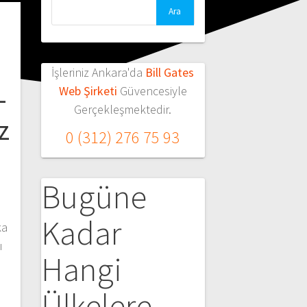
Arama:
İşleriniz Ankara'da
Bill Gates
–
Web Şirketi
Güvencesiyle
Gerçekleşmektedir.
z
0 (312) 276 75 93
Bugüne
Kadar
ka
ı
Hangi
Ülkelere