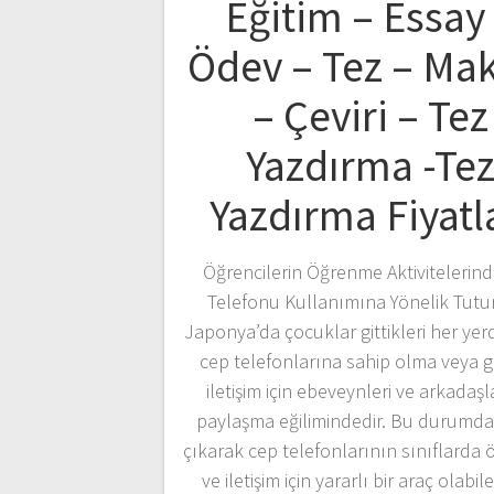
Eğitim – Essay
Ödev – Tez – Ma
– Çeviri – Tez
Yazdırma -Te
Yazdırma Fiyatl
Öğrencilerin Öğrenme Aktivitelerin
Telefonu Kullanımına Yönelik Tutu
Japonya’da çocuklar gittikleri her yer
cep telefonlarına sahip olma veya 
iletişim için ebeveynleri ve arkadaşl
paylaşma eğilimindedir. Bu durumda
çıkarak cep telefonlarının sınıflarda
ve iletişim için yararlı bir araç olabil