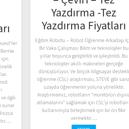
Yazdırma -Tez
z
Yazdırma Fiyatları
arı
Eğitim Robotu – Robot Öğrenme Arkadaşı İç
uest’ler
Bir Vaka Çalışması Bilim ve teknolojiler bu
 Bernie
yıllar boyunca geliştirildi ve iyileştirildi. Bu
için
teknolojiler akıllı makineleri gerçeğe
önelik
dönüştürüyor. Ve birçok bilgisayar destekl
lar.
öğrenme (CSL) araştırması, STEVE gibi sana
ncil
uzayda öğrenmenin yoluna yöneliktir.
rı
Araştırmamız, robotların “monitörün dışın
e ilgili
atlamalarını” sağlamak için CSL’yi robotlar
i sunar
kullanımıyla birleştirmek için bir ön fikir
lnızca
vermektir.…
tır.…
DEVAMI