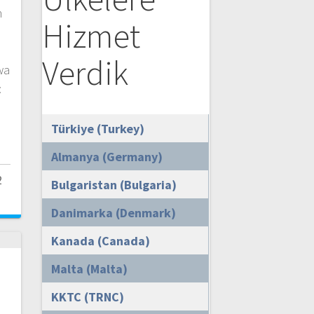
n
Hizmet
i
Verdik
wa
:
Türkiye (Turkey)
Almanya (Germany)
2
Bulgaristan (Bulgaria)
Danimarka (Denmark)
Kanada (Canada)
Malta (Malta)
KKTC (TRNC)