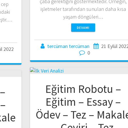
çaba gerektiğini göstermektedir. Örneğin,
 cep
işletmeler tarafından sunulan daha kısa
ıdaki
yaşam döngüleri…
ştir.…
DEVAMI
tercüman tercüman
21 Eylül 202
ül 2022
0
Eğitim Robotu –
 –
Eğitim – Essay –
 –
Ödev – Tez – Makal
kale
– Çeviri – Tez