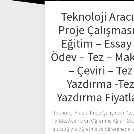
Teknoloji Aracı
Proje Çalışması
Eğitim – Essay
Ödev – Tez – Ma
– Çeviri – Tez
Yazdırma -Te
Yazdırma Fiyatl
Teknoloji Aracılı Proje Çalışması G
yılda, Asenkron Öğrenme Ağları (AL
aracılığıyla öğretme ve öğrenmede işb