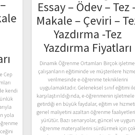
 –
Essay – Ödev – Tez 
kale
Makale – Çeviri – Te
Yazdırma -Tez
z
Yazdırma Fiyatları
arı
Dinamik Öğrenme Ortamları Birçok işletme
çalışanların eğitiminde ve müşterilere hizm
de Cep
verilmesinde e-öğrenme tekniklerini
mları
uygulamaktadır. Geleneksel sınıf eğitimi il
de kendi
karşılaştırıldığında, e-öğrenmenin işletmele
günlük
getirdiği en büyük faydalar, eğitim ve hizmet
arıyla
genel maliyetini azaltan öğrenme faaliyetleri
n yola
yürütür. Bazı senaryolar, güncel ve uygun
 öğrenme
öğrenme materyallerini sürdürmek için ço
eceğini