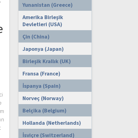
–
Yunanistan (Greece)
Amerika Birleşik
Devletleri (USA)
e
Çin (China)
Japonya (Japan)
Birleşik Krallık (UK)
Fransa (France)
İspanya (Spain)
m
ci
Norveç (Norway)
e
Belçika (Belgium)
im
ün
Hollanda (Netherlands)
t
İsviçre (Switzerland)
e