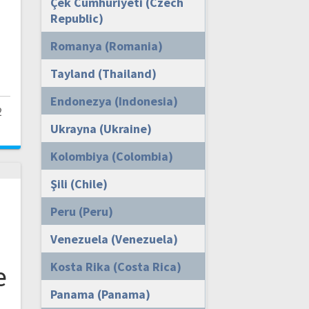
Çek Cumhuriyeti (Czech
Republic)
Romanya (Romania)
Tayland (Thailand)
Endonezya (Indonesia)
2
Ukrayna (Ukraine)
Kolombiya (Colombia)
Şili (Chile)
Peru (Peru)
Venezuela (Venezuela)
Kosta Rika (Costa Rica)
e
Panama (Panama)