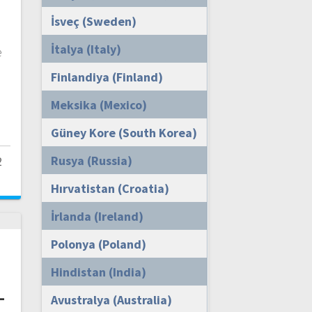
İsveç (Sweden)
i
İtalya (Italy)
e
Finlandiya (Finland)
Meksika (Mexico)
Güney Kore (South Korea)
Rusya (Russia)
2
Hırvatistan (Croatia)
İrlanda (Ireland)
Polonya (Poland)
Hindistan (India)
–
Avustralya (Australia)