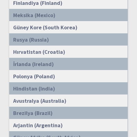
Finlandiya (Finland)
Meksika (Mexico)
Güney Kore (South Korea)
Rusya (Russia)
Hırvatistan (Croatia)
İrlanda (Ireland)
Polonya (Poland)
Hindistan (India)
Avustralya (Australia)
Brezilya (Brazil)
Arjantin (Argentina)