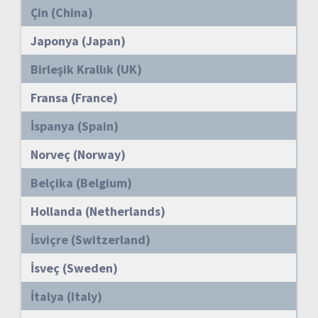
Çin (China)
Japonya (Japan)
Birleşik Krallık (UK)
Fransa (France)
İspanya (Spain)
Norveç (Norway)
Belçika (Belgium)
Hollanda (Netherlands)
İsviçre (Switzerland)
İsveç (Sweden)
İtalya (Italy)