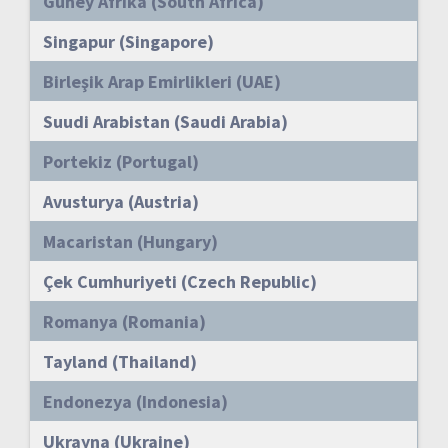
Güney Afrika (South Africa)
Singapur (Singapore)
Birleşik Arap Emirlikleri (UAE)
Suudi Arabistan (Saudi Arabia)
Portekiz (Portugal)
Avusturya (Austria)
Macaristan (Hungary)
Çek Cumhuriyeti (Czech Republic)
Romanya (Romania)
Tayland (Thailand)
Endonezya (Indonesia)
Ukrayna (Ukraine)