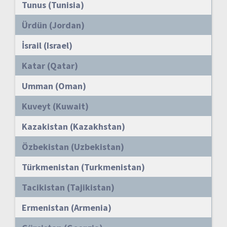
Tunus (Tunisia)
Ürdün (Jordan)
İsrail (Israel)
Katar (Qatar)
Umman (Oman)
Kuveyt (Kuwait)
Kazakistan (Kazakhstan)
Özbekistan (Uzbekistan)
Türkmenistan (Turkmenistan)
Tacikistan (Tajikistan)
Ermenistan (Armenia)