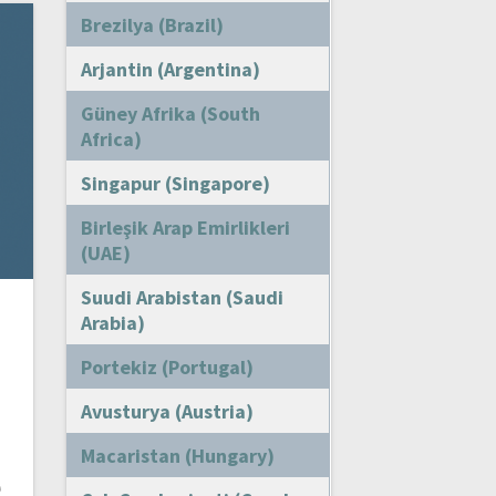
Brezilya (Brazil)
Arjantin (Argentina)
Güney Afrika (South
Africa)
Singapur (Singapore)
Birleşik Arap Emirlikleri
(UAE)
Suudi Arabistan (Saudi
Arabia)
Portekiz (Portugal)
Avusturya (Austria)
Macaristan (Hungary)
e