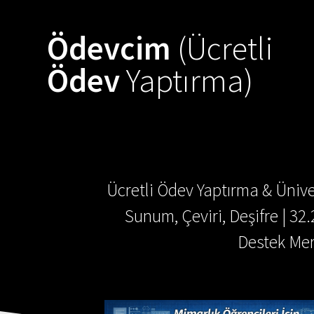
Skip
to
Ödevcim
(Ücretli
content
Ödev
Yaptırma)
Ücretli Ödev Yaptırma & Ünive
Sunum, Çeviri, Deşifre | 32
Destek Mer