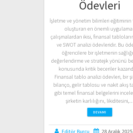
Ödevleri
İşletme ve yönetim bilimleri eğitiminin
oluşturan en önemli uygulamal
çalışmalardan ikisi, finansal tabloların
ve SWOT analizi ödevleridir. Bu öde
öğrencilere bir işletmenin sağlığ
değerlendirme ve stratejik yönünü be
konusunda kritik beceriler kazandı
Finansal tablo analizi ödevleri, bir ş
bilanço, gelir tablosu ve nakit akış 
gibi temel finansal belgelerini incel
şirketin karlılığını, likiditesini,
DEVAMI
Editör Burcu
28 Aralık 2025