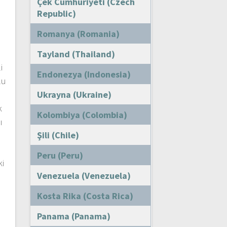
Çek Cumhuriyeti (Czech
Republic)
Romanya (Romania)
Tayland (Thailand)
i
Endonezya (Indonesia)
lu
Ukrayna (Ukraine)
k
Kolombiya (Colombia)
ı
Şili (Chile)
Peru (Peru)
ki
Venezuela (Venezuela)
Kosta Rika (Costa Rica)
Panama (Panama)