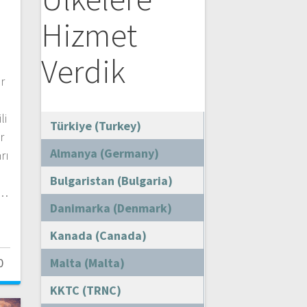
Hizmet
Verdik
er
li
Türkiye (Turkey)
r
Almanya (Germany)
rı
Bulgaristan (Bulgaria)
e…
Danimarka (Denmark)
Kanada (Canada)
0
Malta (Malta)
KKTC (TRNC)