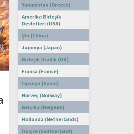
Yunanistan (Greece)
Amerika Birleşik
Devletleri (USA)
Çin (China)
Japonya (Japan)
Birleşik Krallık (UK)
Fransa (France)
İspanya (Spain)
Norveç (Norway)
a
Belçika (Belgium)
Hollanda (Netherlands)
İsviçre (Switzerland)