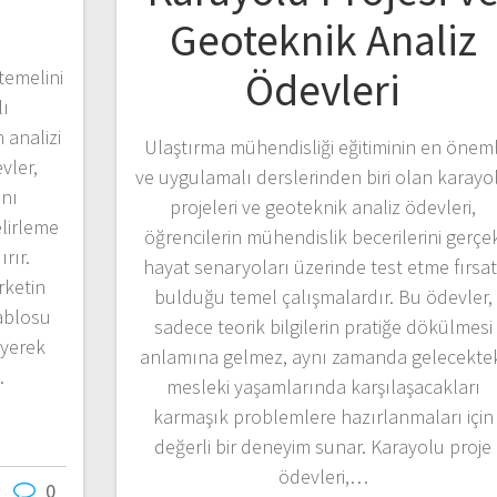
Geoteknik Analiz
Ödevleri
 temelini
ı
 analizi
Ulaştırma mühendisliği eğitiminin en öneml
vler,
ve uygulamalı derslerinden biri olan karayo
ını
projeleri ve geoteknik analiz ödevleri,
lirleme
öğrencilerin mühendislik becerilerini gerçe
rır.
hayat senaryoları üzerinde test etme fırsat
irketin
bulduğu temel çalışmalardır. Bu ödevler,
tablosu
sadece teorik bilgilerin pratiğe dökülmesi
eyerek
anlamına gelmez, aynı zamanda gelecekte
…
mesleki yaşamlarında karşılaşacakları
karmaşık problemlere hazırlanmaları için
değerli bir deneyim sunar. Karayolu proje
ödevleri,…
0