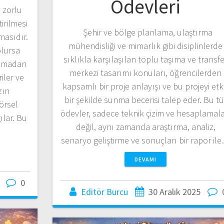
Ödevleri
 zorlu
tirilmesi
Şehir ve bölge planlama, ulaştırma
lmasıdır.
mühendisliği ve mimarlık gibi disiplinlerde
olursa
sıklıkla karşılaşılan toplu taşıma ve transf
 olmadan
merkezi tasarımı konuları, öğrencilerden
iler ve
kapsamlı bir proje anlayışı ve bu projeyi etki
zın
bir şekilde sunma becerisi talep eder. Bu tü
örsel
ödevler, sadece teknik çizim ve hesaplamala
ılar. Bu
değil, aynı zamanda araştırma, analiz,
senaryo geliştirme ve sonuçları bir rapor il
DEVAMI
0
Editör Burcu
30 Aralık 2025