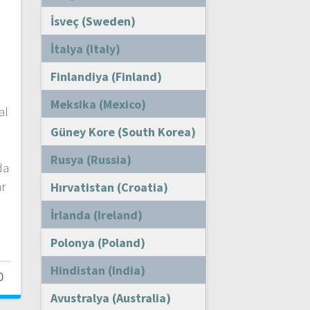
İsveç (Sweden)
İtalya (Italy)
Finlandiya (Finland)
Meksika (Mexico)
al
Güney Kore (South Korea)
Rusya (Russia)
da
ar
Hırvatistan (Croatia)
İrlanda (Ireland)
Polonya (Poland)
Hindistan (India)
0
Avustralya (Australia)