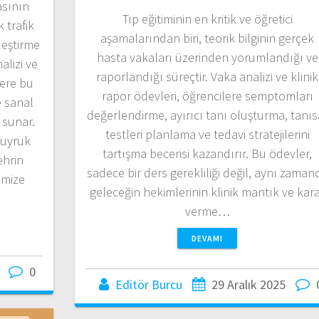
asının
Tıp eğitiminin en kritik ve öğretici
 trafik
aşamalarından biri, teorik bilginin gerçek
leştirme
hasta vakaları üzerinden yorumlandığı ve
alizi ve
raporlandığı süreçtir. Vaka analizi ve klinik
lere bu
rapor ödevleri, öğrencilere semptomları
e sanal
değerlendirme, ayırıcı tanı oluşturma, tanıs
 sunar.
testleri planlama ve tedavi stratejilerini
kuyruk
tartışma becerisi kazandırır. Bu ödevler,
ehrin
sadece bir ders gerekliliği değil, aynı zaman
imize
geleceğin hekimlerinin klinik mantık ve kar
verme…
DEVAMI
0
Editör Burcu
29 Aralık 2025