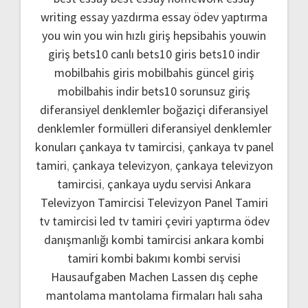
writing
essay yazdırma
essay ödev yaptırma
you win
you win hızlı giriş
hepsibahis youwin
giriş
bets10 canlı
bets10 giris
bets10 indir
mobilbahis giris
mobilbahis güncel giriş
mobilbahis indir
bets10 sorunsuz giriş
diferansiyel denklemler boğaziçi
diferansiyel
denklemler formülleri
diferansiyel denklemler
konuları
çankaya tv tamircisi
,
çankaya tv panel
tamiri
,
çankaya televizyon
,
çankaya televizyon
tamircisi
,
çankaya uydu servisi
Ankara
Televizyon Tamircisi
Televizyon Panel Tamiri
tv tamircisi
led tv tamiri
çeviri yaptırma
ödev
danışmanlığı
kombi tamircisi ankara
kombi
tamiri
kombi bakımı
kombi servisi
Hausaufgaben Machen Lassen
dış cephe
mantolama
mantolama firmaları
halı saha