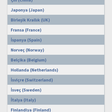
Japonya (Japan)
Birleşik Krallık (UK)
Fransa (France)
İspanya (Spain)
Norveç (Norway)
Belçika (Belgium)
Hollanda (Netherlands)
İsviçre (Switzerland)
İsveç (Sweden)
İtalya (Italy)
Finlandiya (Finland)