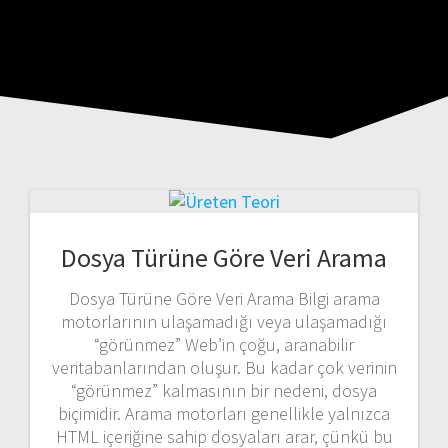
Dosya Türüne Göre Veri Arama
Dosya Türüne Göre Veri Arama Bilgi arama
motorlarının ulaşamadığı veya ulaşamadığı
“görünmez” Web’in çoğu, aranabilir
veritabanlarından oluşur. Bu kadar çok verinin
“görünmez” kalmasının bir nedeni, dosya
biçimidir. Arama motorları genellikle yalnızca
HTML içeriğine sahip dosyaları arar, çünkü bu