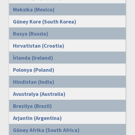
Meksika (Mexico)
Güney Kore (South Korea)
Rusya (Russia)
Hırvatistan (Croatia)
İrlanda (Ireland)
Polonya (Poland)
Hindistan (India)
Avustralya (Australia)
Brezilya (Brazil)
Arjantin (Argentina)
Güney Afrika (South Africa)