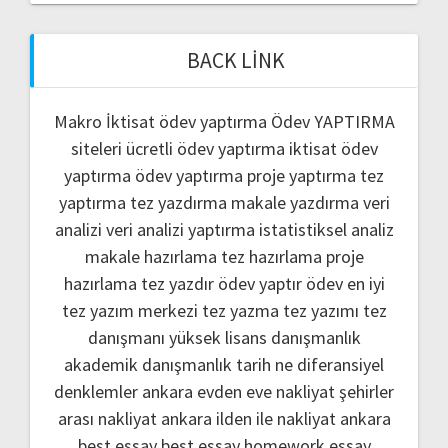
BACK LINK
Makro İktisat ödev yaptırma
Ödev YAPTIRMA
siteleri
ücretli ödev yaptırma
iktisat ödev
yaptırma
ödev yaptırma
proje yaptırma
tez
yaptırma
tez yazdırma
makale yazdırma
veri
analizi
veri analizi yaptırma
istatistiksel analiz
makale hazırlama
tez hazırlama
proje
hazırlama
tez yazdır
ödev yaptır
ödev
en iyi
tez yazım merkezi
tez yazma
tez yazımı
tez
danışmanı
yüksek lisans danışmanlık
akademik danışmanlık
tarih ne
diferansiyel
denklemler
ankara evden eve nakliyat
şehirler
arası nakliyat ankara
ilden ile nakliyat ankara
best essay
best essay homework
essay