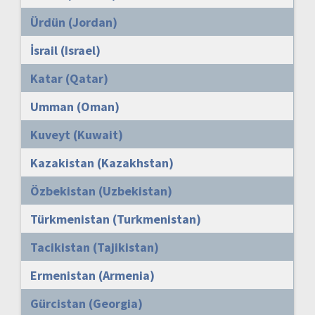
Ürdün (Jordan)
İsrail (Israel)
Katar (Qatar)
Umman (Oman)
Kuveyt (Kuwait)
Kazakistan (Kazakhstan)
Özbekistan (Uzbekistan)
Türkmenistan (Turkmenistan)
Tacikistan (Tajikistan)
Ermenistan (Armenia)
Gürcistan (Georgia)