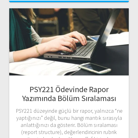
PSY221 Ödevinde Rapor
Yazımında Bölüm Sıralaması
PSY221 düzeyinde güçlü bir rapor, yalnızca “ne
yaptığınızı” değil, bunu hangi mantık sırasıyla
anlattığınızı da gösterir. Bölüm sıralaması
(report structure), değerlendiricinin rubrik