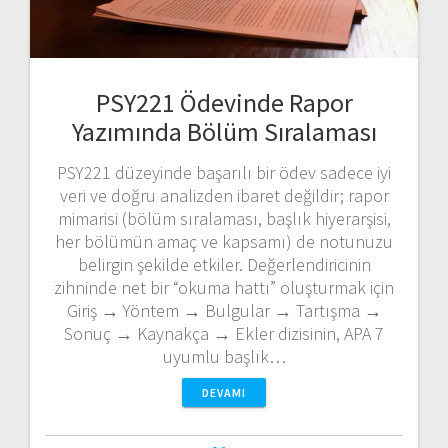
PSY221 Ödevinde Rapor
Yazımında Bölüm Sıralaması
PSY221 düzeyinde başarılı bir ödev sadece iyi
veri ve doğru analizden ibaret değildir; rapor
mimarisi (bölüm sıralaması, başlık hiyerarşisi,
her bölümün amaç ve kapsamı) de notunuzu
belirgin şekilde etkiler. Değerlendiricinin
zihninde net bir “okuma hattı” oluşturmak için
Giriş → Yöntem → Bulgular → Tartışma →
Sonuç → Kaynakça → Ekler dizisinin, APA 7
uyumlu başlık…
DEVAMI