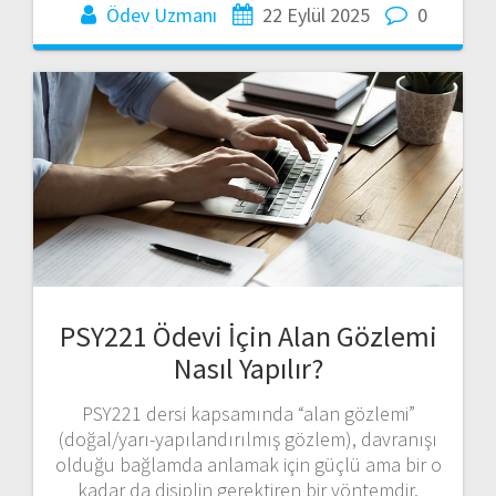
Ödev Uzmanı
22 Eylül 2025
0
PSY221 Ödevi İçin Alan Gözlemi
Nasıl Yapılır?
PSY221 dersi kapsamında “alan gözlemi”
(doğal/yarı-yapılandırılmış gözlem), davranışı
olduğu bağlamda anlamak için güçlü ama bir o
kadar da disiplin gerektiren bir yöntemdir.