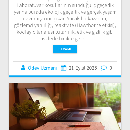
Laboratuvar koşullarının sunduğu iç geçerlik
yerine burada ekolojik geçerlik ve gerçek yaşam
davranışı öne çıkar. Ancak bu kazanım,
gözlemci yanlılığı, reaktivite (Hawthorne etkisi),
kodlayıcılar arası tutarlılık, etik ve gizlilik gibi
risklerle birlikte gelir.…
DEVAMI
Ödev Uzmanı
21 Eylül 2025
0