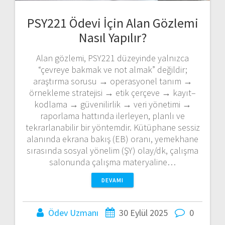
PSY221 Ödevi İçin Alan Gözlemi
Nasıl Yapılır?
Alan gözlemi, PSY221 düzeyinde yalnızca
“çevreye bakmak ve not almak” değildir;
araştırma sorusu → operasyonel tanım →
örnekleme stratejisi → etik çerçeve → kayıt–
kodlama → güvenilirlik → veri yönetimi →
raporlama hattında ilerleyen, planlı ve
tekrarlanabilir bir yöntemdir. Kütüphane sessiz
alanında ekrana bakış (EB) oranı, yemekhane
sırasında sosyal yönelim (ŞY) olay/dk, çalışma
salonunda çalışma materyaline…
DEVAMI
Ödev Uzmanı
30 Eylül 2025
0