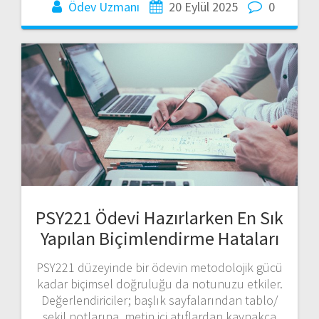
Ödev Uzmanı
20 Eylül 2025
0
PSY221 Ödevi Hazırlarken En Sık
Yapılan Biçimlendirme Hataları
PSY221 düzeyinde bir ödevin metodolojik gücü
kadar biçimsel doğruluğu da notunuzu etkiler.
Değerlendiriciler; başlık sayfalarından tablo/
şekil notlarına, metin içi atıflardan kaynakça