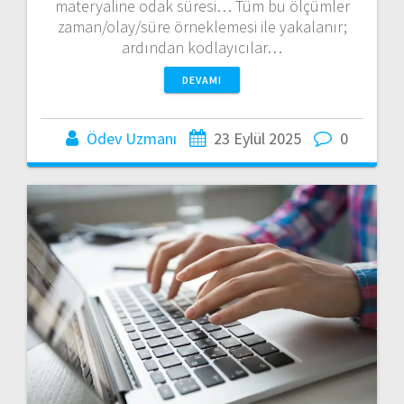
materyaline odak süresi… Tüm bu ölçümler
zaman/olay/süre örneklemesi ile yakalanır;
ardından kodlayıcılar…
DEVAMI
Ödev Uzmanı
23 Eylül 2025
0