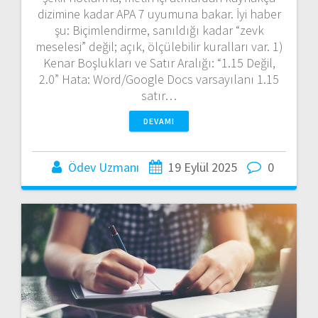
dizimine kadar APA 7 uyumuna bakar. İyi haber
şu: Biçimlendirme, sanıldığı kadar “zevk
meselesi” değil; açık, ölçülebilir kuralları var. 1)
Kenar Boşlukları ve Satır Aralığı: “1.15 Değil,
2.0” Hata: Word/Google Docs varsayılanı 1.15
satır…
DEVAMI
Ödev Uzmanı
19 Eylül 2025
0