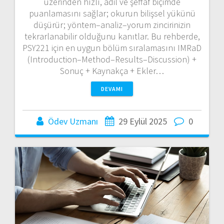
üzerinden hızlı, adil ve şeffaf biçimde
puanlamasını sağlar; okurun bilişsel yükünü
düşürür; yöntem–analiz–yorum zincirinizin
tekrarlanabilir olduğunu kanıtlar. Bu rehberde,
PSY221 için en uygun bölüm sıralamasını IMRaD
(Introduction–Method–Results–Discussion) +
Sonuç + Kaynakça + Ekler…
DEVAMI
Ödev Uzmanı
29 Eylül 2025
0