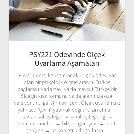
PSY221 Ödevinde Ölçek
Uyarlama Aşamaları
PSY221 dersi kapsamındaki birçok ödev, var
olan bir psikolojik ölçme aracını Türkçe
bağlama uyarlamayı ya da mevcut Türkçe bir
ölçeğin kısa formunu ya da alanınıza özel
versiyonunu geliştirmeyi içerir. Ölçek uyarlamak;
yalnızca “çeviri” yapmak değildir. İzin alma →
kavramsal eşdeğerlik → dil eşdeğerliği →
uzman paneller → bilişsel görüşme → pilot
çalışma → psikometrik doğrulama…