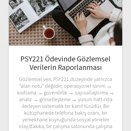
PSY221 Ödevinde Gözlemsel
Verilerin Raporlanması
Gözlemsel veri, PSY221 düzeyinde yalnızca
“alan notu” değildir; operasyonel tanım →
kodlama → güvenilirlik → sayısallaştırma →
analiz → görselleştirme → yorum hattında
ilerleyen sistematik bir kanıt türüdür. Bir
kütüphanede telefona bakış oranı, bir
yemekhane kuyruğunda sosyal yönelim
olay/dakika, bir çalışma salonunda çalışma