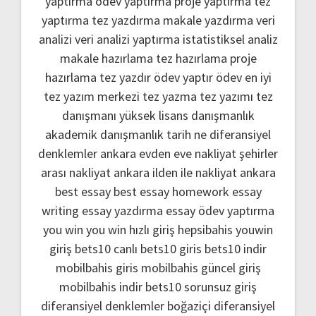
yaptırma
ödev yaptırma
proje yaptırma
tez
yaptırma
tez yazdırma
makale yazdırma
veri
analizi
veri analizi yaptırma
istatistiksel analiz
makale hazırlama
tez hazırlama
proje
hazırlama
tez yazdır
ödev yaptır
ödev
en iyi
tez yazım merkezi
tez yazma
tez yazımı
tez
danışmanı
yüksek lisans danışmanlık
akademik danışmanlık
tarih ne
diferansiyel
denklemler
ankara evden eve nakliyat
şehirler
arası nakliyat ankara
ilden ile nakliyat ankara
best essay
best essay homework
essay
writing
essay yazdırma
essay ödev yaptırma
you win
you win hızlı giriş
hepsibahis youwin
giriş
bets10 canlı
bets10 giris
bets10 indir
mobilbahis giris
mobilbahis güncel giriş
mobilbahis indir
bets10 sorunsuz giriş
diferansiyel denklemler boğaziçi
diferansiyel