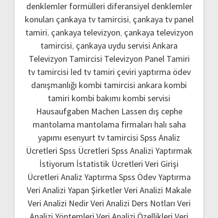
denklemler formülleri
diferansiyel denklemler
konuları
çankaya tv tamircisi
,
çankaya tv panel
tamiri
,
çankaya televizyon
,
çankaya televizyon
tamircisi
,
çankaya uydu servisi
Ankara
Televizyon Tamircisi
Televizyon Panel Tamiri
tv tamircisi
led tv tamiri
çeviri yaptırma
ödev
danışmanlığı
kombi tamircisi ankara
kombi
tamiri
kombi bakımı
kombi servisi
Hausaufgaben Machen Lassen
dış cephe
mantolama
mantolama firmaları
halı saha
yapımı
esenyurt tv tamircisi
Spss Analiz
Ücretleri
Spss Ücretleri
Spss Analizi Yaptırmak
İstiyorum
İstatistik Ücretleri
Veri Girişi
Ücretleri
Analiz Yaptırma
Spss Ödev Yaptırma
Veri Analizi Yapan Şirketler
Veri Analizi Makale
Veri Analizi Nedir
Veri Analizi Ders Notları
Veri
Analizi Yöntemleri
Veri Analizi Özellikleri
Veri