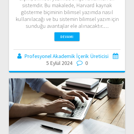
sistemdir. Bu makalede, Harvard kaynak
gösterme biçiminin bilimsel yazımda nasıl
kullanılacağı ve bu sistemin bilimsel yazım için
sunduğu avantajlar ele alınacaktır.…
DEVAMI
Profesyonel Akademik İçerik Üreticisi
5 Eylül 2024
0