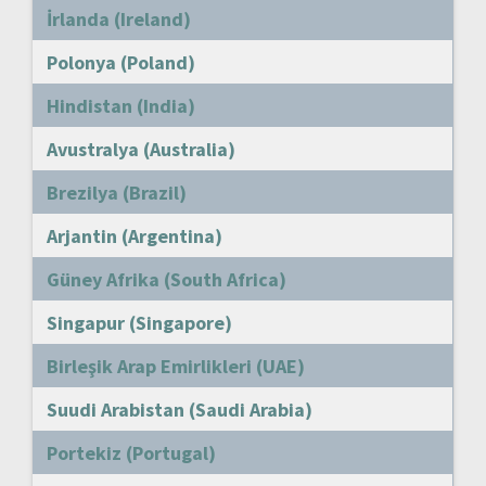
İrlanda (Ireland)
Polonya (Poland)
Hindistan (India)
Avustralya (Australia)
Brezilya (Brazil)
Arjantin (Argentina)
Güney Afrika (South Africa)
Singapur (Singapore)
Birleşik Arap Emirlikleri (UAE)
Suudi Arabistan (Saudi Arabia)
Portekiz (Portugal)