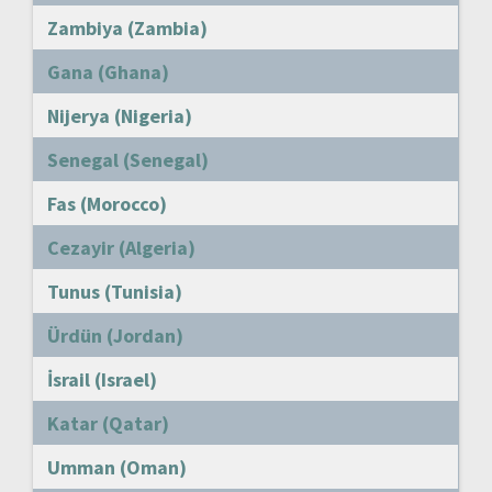
Zambiya (Zambia)
Gana (Ghana)
Nijerya (Nigeria)
Senegal (Senegal)
Fas (Morocco)
Cezayir (Algeria)
Tunus (Tunisia)
Ürdün (Jordan)
İsrail (Israel)
Katar (Qatar)
Umman (Oman)