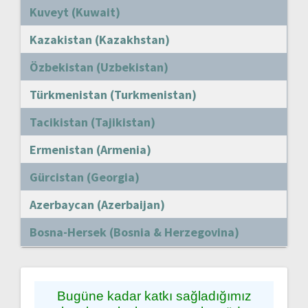
Kuveyt (Kuwait)
Kazakistan (Kazakhstan)
Özbekistan (Uzbekistan)
Türkmenistan (Turkmenistan)
Tacikistan (Tajikistan)
Ermenistan (Armenia)
Gürcistan (Georgia)
Azerbaycan (Azerbaijan)
Bosna-Hersek (Bosnia & Herzegovina)
Bugüne kadar katkı sağladığımız