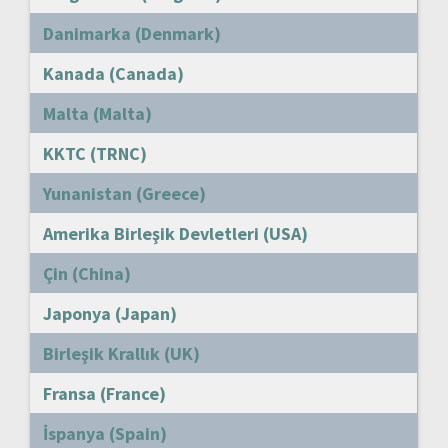
Danimarka (Denmark)
Kanada (Canada)
Malta (Malta)
KKTC (TRNC)
Yunanistan (Greece)
Amerika Birleşik Devletleri (USA)
Çin (China)
Japonya (Japan)
Birleşik Krallık (UK)
Fransa (France)
İspanya (Spain)