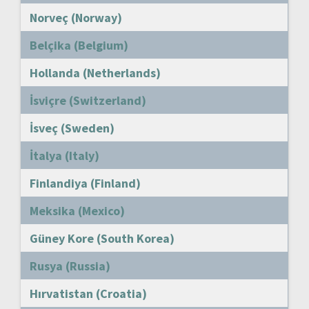
Norveç (Norway)
Belçika (Belgium)
Hollanda (Netherlands)
İsviçre (Switzerland)
İsveç (Sweden)
İtalya (Italy)
Finlandiya (Finland)
Meksika (Mexico)
Güney Kore (South Korea)
Rusya (Russia)
Hırvatistan (Croatia)