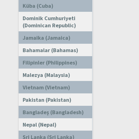
Küba (Cuba)
Dominik Cumhuriyeti
(Dominican Republic)
Jamaika (Jamaica)
Bahamalar (Bahamas)
Filipinler (Philippines)
Malezya (Malaysia)
Vietnam (Vietnam)
Pakistan (Pakistan)
Bangladeş (Bangladesh)
Nepal (Nepal)
Sri Lanka (Sri Lanka)