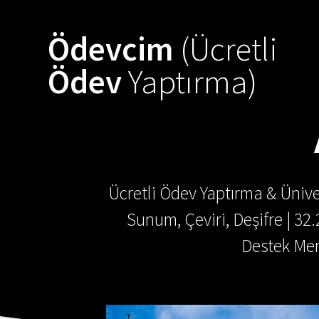
Skip
to
Ödevcim
(Ücretli
content
Ödev
Yaptırma)
Ücretli Ödev Yaptırma & Ünive
Sunum, Çeviri, Deşifre | 32
Destek Mer