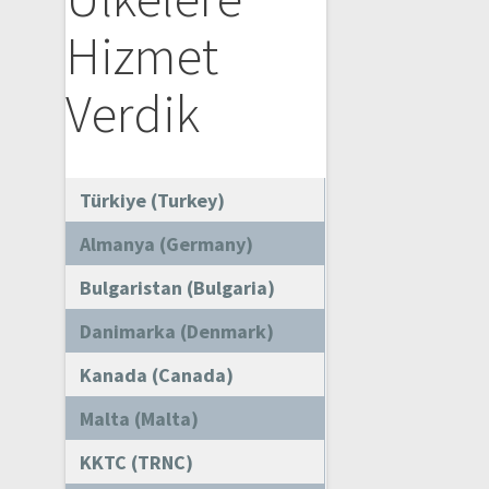
Hizmet
Verdik
Türkiye (Turkey)
Almanya (Germany)
Bulgaristan (Bulgaria)
Danimarka (Denmark)
Kanada (Canada)
Malta (Malta)
KKTC (TRNC)