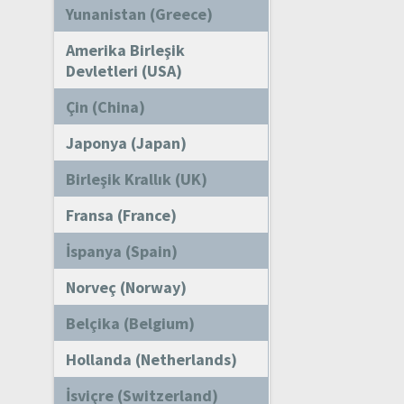
Yunanistan (Greece)
Amerika Birleşik
Devletleri (USA)
Çin (China)
Japonya (Japan)
Birleşik Krallık (UK)
Fransa (France)
İspanya (Spain)
Norveç (Norway)
Belçika (Belgium)
Hollanda (Netherlands)
İsviçre (Switzerland)