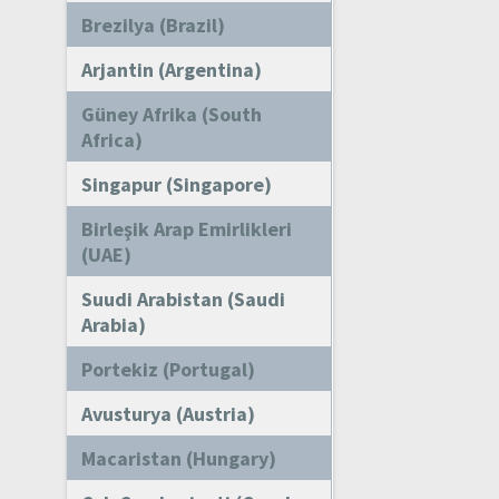
Brezilya (Brazil)
Arjantin (Argentina)
Güney Afrika (South
Africa)
Singapur (Singapore)
Birleşik Arap Emirlikleri
(UAE)
Suudi Arabistan (Saudi
Arabia)
Portekiz (Portugal)
Avusturya (Austria)
Macaristan (Hungary)