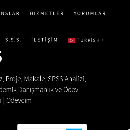
ANSLAR
HIZMETLER
YORUMLAR
S.S.S.
İLETIŞIM
TURKISH
▼
5
, Proje, Makale, SPSS Analizi,
Akademik Danışmanlık ve Ödev
i | Ödevcim