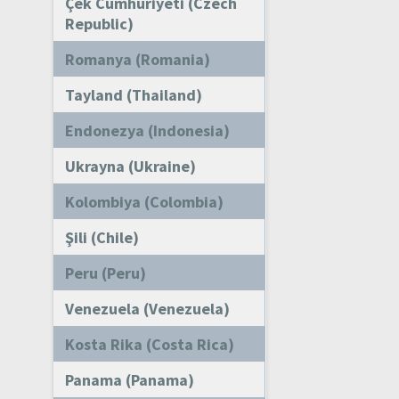
Çek Cumhuriyeti (Czech
Republic)
Romanya (Romania)
Tayland (Thailand)
Endonezya (Indonesia)
Ukrayna (Ukraine)
Kolombiya (Colombia)
Şili (Chile)
Peru (Peru)
Venezuela (Venezuela)
Kosta Rika (Costa Rica)
Panama (Panama)