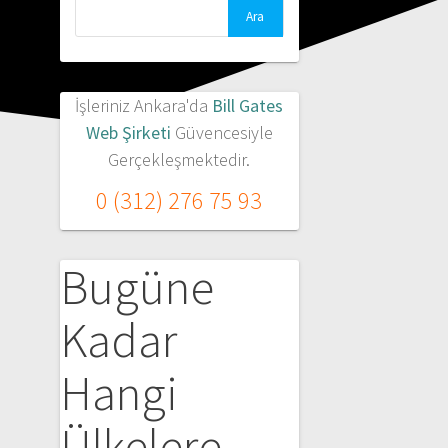
Arama:
İşleriniz Ankara'da
Bill Gates
Web Şirketi
Güvencesiyle
Gerçekleşmektedir.
0 (312) 276 75 93
Bugüne
Kadar
Hangi
Ülkelere