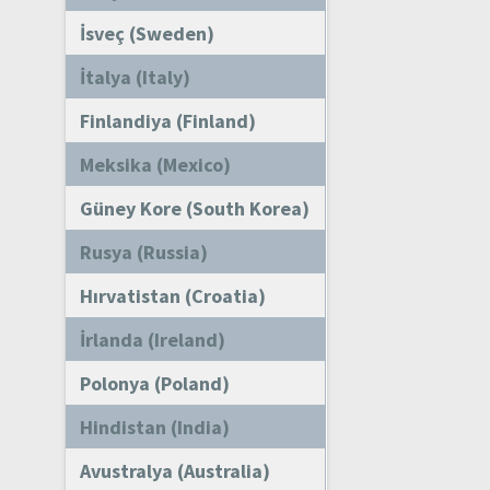
İsveç (Sweden)
İtalya (Italy)
Finlandiya (Finland)
Meksika (Mexico)
Güney Kore (South Korea)
Rusya (Russia)
Hırvatistan (Croatia)
İrlanda (Ireland)
Polonya (Poland)
Hindistan (India)
Avustralya (Australia)