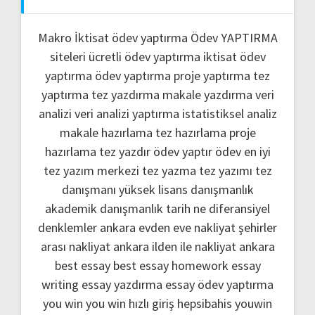
Makro İktisat ödev yaptırma
Ödev YAPTIRMA
siteleri
ücretli ödev yaptırma
iktisat ödev
yaptırma
ödev yaptırma
proje yaptırma
tez
yaptırma
tez yazdırma
makale yazdırma
veri
analizi
veri analizi yaptırma
istatistiksel analiz
makale hazırlama
tez hazırlama
proje
hazırlama
tez yazdır
ödev yaptır
ödev
en iyi
tez yazım merkezi
tez yazma
tez yazımı
tez
danışmanı
yüksek lisans danışmanlık
akademik danışmanlık
tarih ne
diferansiyel
denklemler
ankara evden eve nakliyat
şehirler
arası nakliyat ankara
ilden ile nakliyat ankara
best essay
best essay homework
essay
writing
essay yazdırma
essay ödev yaptırma
you win
you win hızlı giriş
hepsibahis youwin