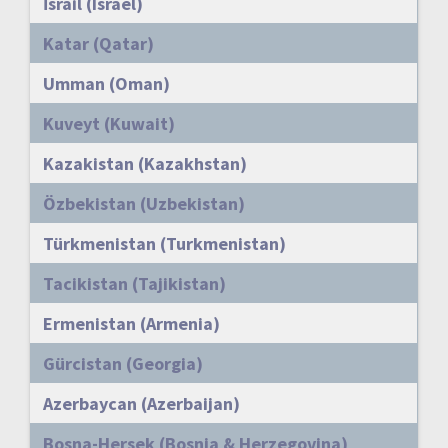
İsrail (Israel)
Katar (Qatar)
Umman (Oman)
Kuveyt (Kuwait)
Kazakistan (Kazakhstan)
Özbekistan (Uzbekistan)
Türkmenistan (Turkmenistan)
Tacikistan (Tajikistan)
Ermenistan (Armenia)
Gürcistan (Georgia)
Azerbaycan (Azerbaijan)
Bosna-Hersek (Bosnia & Herzegovina)