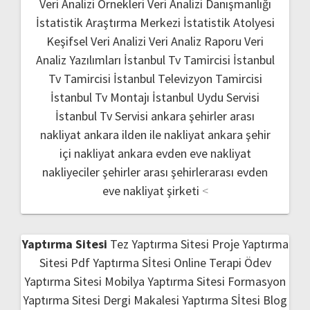
Veri Analizi Örnekleri
Veri Analizi Danışmanlığı
İstatistik Araştırma Merkezi
İstatistik Atolyesi
Keşifsel Veri Analizi
Veri Analiz Raporu
Veri
Analiz Yazılımları
İstanbul Tv Tamircisi
İstanbul
Tv Tamircisi
İstanbul Televizyon Tamircisi
İstanbul Tv Montajı
İstanbul Uydu Servisi
İstanbul Tv Servisi
ankara şehirler arası
nakliyat
ankara ilden ile nakliyat
ankara şehir
içi nakliyat
ankara evden eve nakliyat
nakliyeciler şehirler arası
şehirlerarası evden
eve nakliyat şirketi
<
Yaptırma Sitesi
Tez Yaptırma Sitesi
Proje Yaptırma
Sitesi
Pdf Yaptırma Sİtesi
Online Terapi
Ödev
Yaptırma Sitesi
Mobilya Yaptırma Sitesi
Formasyon
Yaptırma Sitesi
Dergi Makalesi Yaptırma Sİtesi
Blog