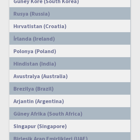
Güney Kore (South Korea)
Rusya (Russia)
Hırvatistan (Croatia)
İrlanda (Ireland)
Polonya (Poland)
Hindistan (India)
Avustralya (Australia)
Brezilya (Brazil)
Arjantin (Argentina)
Güney Afrika (South Africa)
Singapur (Singapore)
Birleşik Arap Emirlikleri (UAE)