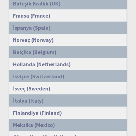
Birleşik Krallık (UK)
Fransa (France)
İspanya (Spain)
Norveç (Norway)
Belçika (Belgium)
Hollanda (Netherlands)
İsviçre (Switzerland)
İsveç (Sweden)
İtalya (Italy)
Finlandiya (Finland)
Meksika (Mexico)