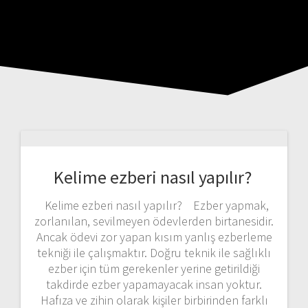
Kelime ezberi nasıl yapılır?
Kelime ezberi nasıl yapılır? Ezber yapmak,
zorlanılan, sevilmeyen ödevlerden birtanesidir.
Ancak ödevi zor yapan kısım yanlış ezberleme
tekniği ile çalışmaktır. Doğru teknik ile sağlıklı
ezber için tüm gerekenler yerine getirildiği
takdirde ezber yapamayacak insan yoktur.
Hafıza ve zihin olarak kişiler birbirinden farklı