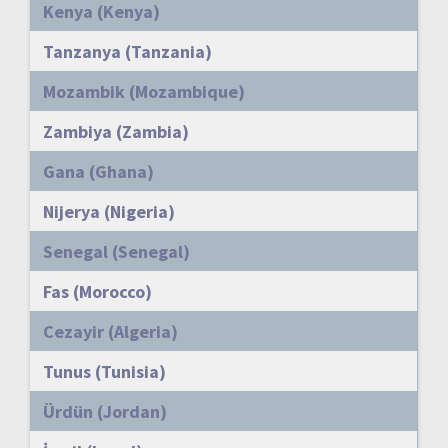
Kenya (Kenya)
Tanzanya (Tanzania)
Mozambik (Mozambique)
Zambiya (Zambia)
Gana (Ghana)
Nijerya (Nigeria)
Senegal (Senegal)
Fas (Morocco)
Cezayir (Algeria)
Tunus (Tunisia)
Ürdün (Jordan)