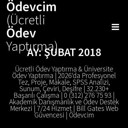
Ödevcim
Skip
to
(Ücretli
content
Ödev
Yaptırma)
AY:
ŞUBAT 2018
Ücretli Ödev Yaptırma & Üniversite
Ödev Yaptırma | 2026'da Profesyonel
Tez, Proje, Makale, SPSS Analizi,
Sunum, Çeviri, Deşifre | 32.230+
Başarılı Çalışma | 0 (312) 276 75 93 |
Akademik Danışmanlık ve Ödev Destek
Merkezi | 7/24 Hizmet | Bill Gates Web
Güvencesi | Ödevcim