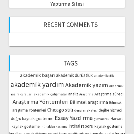
Yaptırma Sitesi
RECENT COMMENTS
TAGS
akademik başarı
akademik dürüstlük
akademik etik
akademik yardım
Akademik yazım
Akademik
Araştırma süreci
akademik çalışmalar
analiz
Yazım Kuralları
Araştırma
Araştırma Yöntemleri
Bilimsel araştırma
Bilimsel
Chicago stili
araştırma Yöntemleri
dergi makalesi
deşifre hizmeti
Essay Yazdırma
doğru kaynak gösterme
Harvard
güvenilirlik
intihal raporu
kaynak gösterme
kaynak gösterme
intihalden kaçınma
kaynakça oluşturma
kuralları
kaynak gösterme rehberi
kaynakça düzenleme