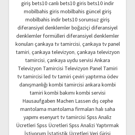
giriş
bets10 canlı
bets10 giris
bets10 indir
mobilbahis giris
mobilbahis güncel giriş
mobilbahis indir
bets10 sorunsuz giriş
diferansiyel denklemler boğaziçi
diferansiyel
denklemler formülleri
diferansiyel denklemler
konuları
çankaya tv tamircisi
,
çankaya tv panel
tamiri
,
çankaya televizyon
,
çankaya televizyon
tamircisi
,
çankaya uydu servisi
Ankara
Televizyon Tamircisi
Televizyon Panel Tamiri
tv tamircisi
led tv tamiri
çeviri yaptırma
ödev
danışmanlığı
kombi tamircisi ankara
kombi
tamiri
kombi bakımı
kombi servisi
Hausaufgaben Machen Lassen
dış cephe
mantolama
mantolama firmaları
halı saha
yapımı
esenyurt tv tamircisi
Spss Analiz
Ücretleri
Spss Ücretleri
Spss Analizi Yaptırmak
İstiyorum
İstatistik Ücretleri
Veri Girişi