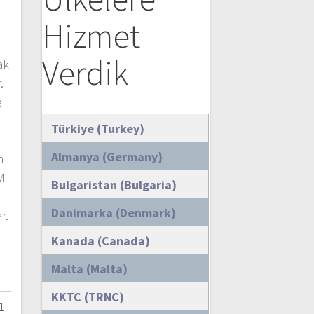
Hizmet
Verdik
ak
.
e
Türkiye (Turkey)
n
Almanya (Germany)
n
M
Bulgaristan (Bulgaria)
Danimarka (Denmark)
r.
Kanada (Canada)
Malta (Malta)
KKTC (TRNC)
1