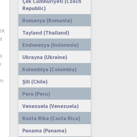
Çek Cumhuriyeti (Czech
Republic)
Romanya (Romania)
IK
Tayland (Thailand)
M
Endonezya (Indonesia)
e
a
Ukrayna (Ukraine)
e
Kolombiya (Colombia)
mı
Şili (Chile)
Peru (Peru)
Venezuela (Venezuela)
Kosta Rika (Costa Rica)
Panama (Panama)