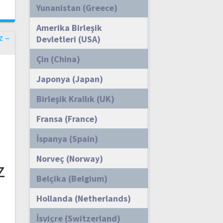
Yunanistan (Greece)
Amerika Birleşik
Devletleri (USA)
Çin (China)
Japonya (Japan)
Birleşik Krallık (UK)
Fransa (France)
İspanya (Spain)
m
Norveç (Norway)
z
Belçika (Belgium)
Hollanda (Netherlands)
İsviçre (Switzerland)