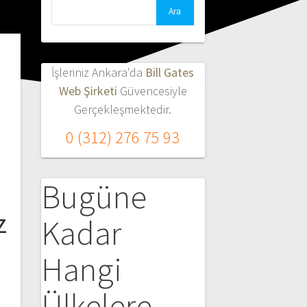
Arama:
İşleriniz Ankara'da
Bill Gates
Web Şirketi
Güvencesiyle
Gerçekleşmektedir.
0 (312) 276 75 93
m
Bugüne
z
Kadar
Hangi
Ülkelere