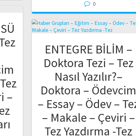
0
ÜSÜ
 Tez
ENTEGRE BİLİM –
–
Doktora Tezi – Tez
cim
Nasıl Yazılır?–
 Tez
Doktora – Ödevci
i –
– Essay – Ödev – Te
ez
– Makale – Çeviri –
arı
Tez Yazdırma -Tez