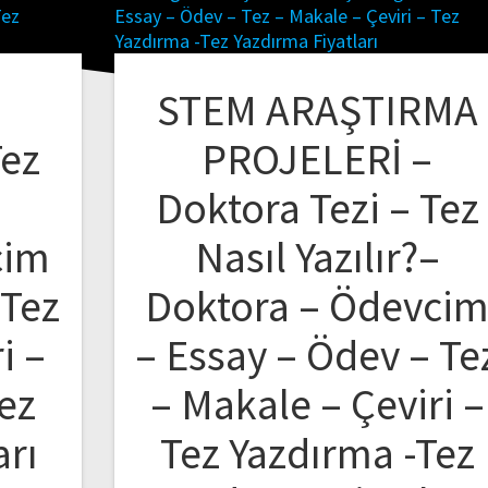
STEM ARAŞTIRMA
Tez
PROJELERİ –
–
Doktora Tezi – Tez
cim
Nasıl Yazılır?–
 Tez
Doktora – Ödevci
i –
– Essay – Ödev – Te
ez
– Makale – Çeviri –
arı
Tez Yazdırma -Tez