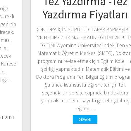
Tez Yazdırma -Tez
doğal
Yazdırma Fiyatları
sürekli
egeninin
DOKTORA İÇİN SÜRÜCÜ OLARAK KARMAŞIKL
irecek.
VE BELİRSİZLİK MATEMATİK EĞİTİMİ VE BİLİ
mesi,
EĞİTİMİ Wyoming Üniversitesi’ndeki Fen v
klim
Matematik Öğretim Merkezi (SMTC), Doktor
elecek
programını revize etmek için Eğitim Koleji il
. Küresel
işbirliği yapmaktadır. Matematik Eğitimi ve
üç,
Doktora Programı Fen Bilgisi Eğitimi progra
doğal
Şu anda lisansüstü öğrenciler için tek
seçenek, üniversite çapında bir doktora
yapmaktır. önemli sayıda genelleştirilmiş
eğitim…
at 2021
DEVAMI