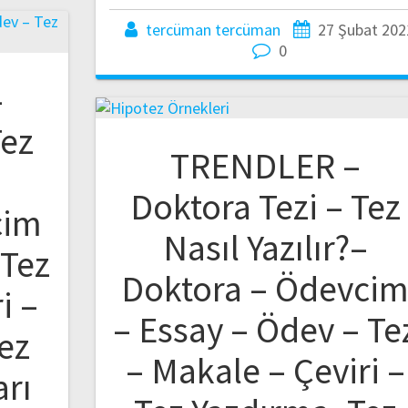
tercüman tercüman
27 Şubat 202
0
–
Tez
TRENDLER –
–
Doktora Tezi – Tez
cim
Nasıl Yazılır?–
 Tez
Doktora – Ödevci
i –
– Essay – Ödev – Te
ez
– Makale – Çeviri –
arı