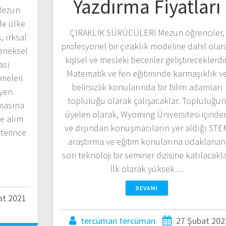
Yazdırma Fiyatları
Mezun
de ülke
ÇIRAKLIK SÜRÜCÜLERİ Mezun öğrenciler,
, ırksal
profesyonel bir çıraklık modeline dahil olar
leneksel
kişisel ve mesleki beceriler geliştireceklerdir
ası
Matematik ve fen eğitiminde karmaşıklık v
tmeleri
belirsizlik konularında bir bilim adamları
eyen
topluluğu olarak çalışacaklar. Topluluğu
masına
üyeleri olarak, Wyoming Üniversitesi içinde
şe alım
ve dışından konuşmacıların yer aldığı STE
eterince
araştırma ve eğitim konularına odaklanan
son teknoloji bir seminer dizisine katılacakla
İlk olarak yüksek…
DEVAMI
at 2021
tercüman tercüman
27 Şubat 202