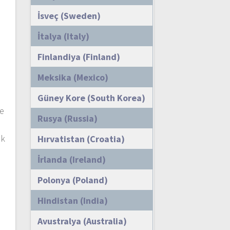
İsveç (Sweden)
İtalya (Italy)
e
Finlandiya (Finland)
Meksika (Mexico)
Güney Kore (South Korea)
ve
Rusya (Russia)
ik
Hırvatistan (Croatia)
İrlanda (Ireland)
Polonya (Poland)
Hindistan (India)
Avustralya (Australia)