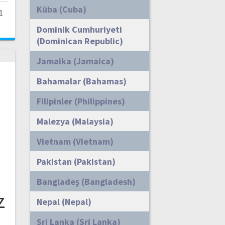
Küba (Cuba)
1
Dominik Cumhuriyeti
(Dominican Republic)
Jamaika (Jamaica)
Bahamalar (Bahamas)
Filipinler (Philippines)
Malezya (Malaysia)
Vietnam (Vietnam)
Pakistan (Pakistan)
m
Bangladeş (Bangladesh)
z
Nepal (Nepal)
Sri Lanka (Sri Lanka)