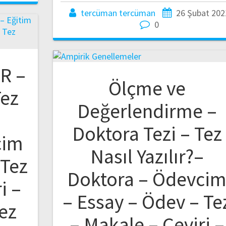
tercüman tercüman
26 Şubat 202
0
R –
Ölçme ve
Tez
Değerlendirme –
–
Doktora Tezi – Tez
cim
Nasıl Yazılır?–
 Tez
Doktora – Ödevci
i –
– Essay – Ödev – Te
ez
– Makale – Çeviri –