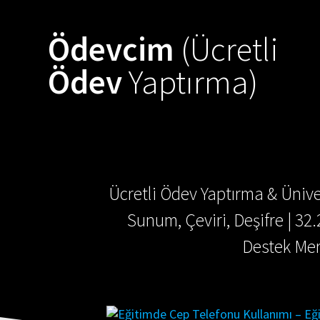
Skip
to
Ödevcim
(Ücretli
content
Ödev
Yaptırma)
Ücretli Ödev Yaptırma & Ünive
Sunum, Çeviri, Deşifre | 32
Destek Mer