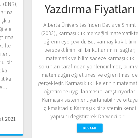
u (ENR),
Yazdırma Fiyatları
larına
şkili
Alberta Üniversitesi’nden Davis ve Simmt
ği ele
(2003), karmaşıklık merceğini matematikt
ştırma
öğrenmeye çevirdi. Bu, karmaşıklık bilimi
akülte
perspektifinin ikili bir kullanımını sağlar;
ilen,
matematik ve bilim sadece karmaşıklık
u bir
sorunları tarafından yönlendirilmez, bilim 
tika
matematiğin öğretilmesi ve öğrenilmesi de
itika
gerçekleşir. Karmaşıklık ilkelerinin matemat
re…
öğretimine uygulanmasını araştırıyorlar.
Karmaşık sistemler uyarlanabilir ve ortaya
çıkmaktadır. Karmaşık bir sistemin kendi
yapısını değiştirerek Darwinci bir…
at 2021
DEVAMI