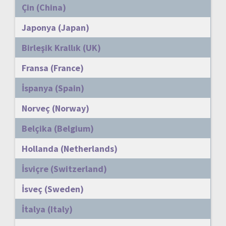
Çin (China)
Japonya (Japan)
Birleşik Krallık (UK)
Fransa (France)
İspanya (Spain)
Norveç (Norway)
Belçika (Belgium)
Hollanda (Netherlands)
İsviçre (Switzerland)
İsveç (Sweden)
İtalya (Italy)