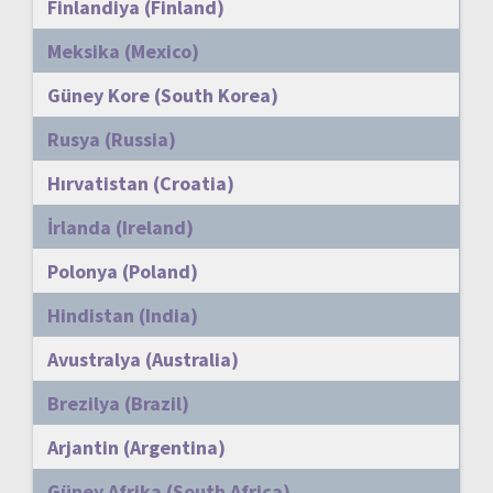
Finlandiya (Finland)
Meksika (Mexico)
Güney Kore (South Korea)
Rusya (Russia)
Hırvatistan (Croatia)
İrlanda (Ireland)
Polonya (Poland)
Hindistan (India)
Avustralya (Australia)
Brezilya (Brazil)
Arjantin (Argentina)
Güney Afrika (South Africa)