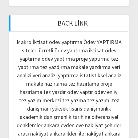
BACK LINK
Makro İktisat ödev yaptırma
Ödev YAPTIRMA
siteleri
ücretli ödev yaptırma
iktisat ödev
yaptırma
ödev yaptırma
proje yaptırma
tez
yaptırma
tez yazdırma
makale yazdırma
veri
analizi
veri analizi yaptırma
istatistiksel analiz
makale hazırlama
tez hazırlama
proje
hazırlama
tez yazdır
ödev yaptır
ödev
en iyi
tez yazım merkezi
tez yazma
tez yazımı
tez
danışmanı
yüksek lisans danışmanlık
akademik danışmanlık
tarih ne
diferansiyel
denklemler
ankara evden eve nakliyat
şehirler
arası nakliyat ankara
ilden ile nakliyat ankara