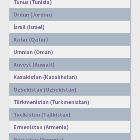
Tunus (Tunisia)
Ürdün (Jordan)
İsrail (Israel)
Katar (Qatar)
Umman (Oman)
Kuveyt (Kuwait)
Kazakistan (Kazakhstan)
Özbekistan (Uzbekistan)
Türkmenistan (Turkmenistan)
Tacikistan (Tajikistan)
Ermenistan (Armenia)
Gürcistan (Georgia)