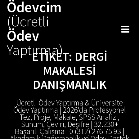
Ödevcim
Skip
to
(Ücretli
content
Ödev
Yaptırma)
ETIKET:
DERGI
MAKALESI
DANIŞMANLIK
Ücretli Ödev Yaptırma & Üniversite
Ödev Yaptırma | 2026'da Profesyonel
Tez, Proje, Makale, SPSS Analizi,
Sunum, Çeviri, Deşifre | 32.230+
Başarılı Çalışma | 0 (312) 276 75 93 |
Akademik Danışmanlık ve Ödev Destek