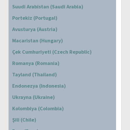
Suudi Arabistan (Saudi Arabia)
Portekiz (Portugal)
Avusturya (Austria)
Macaristan (Hungary)
Çek Cumhuriyeti (Czech Republic)
Romanya (Romania)
Tayland (Thailand)
Endonezya (Indonesia)
Ukrayna (Ukraine)
Kolombiya (Colombia)
Şili (Chile)