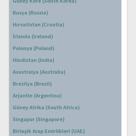
Güney Kore (South Korea)
Rusya (Russia)
Hırvatistan (Croatia)
İrlanda (Ireland)
Polonya (Poland)
Hindistan (India)
Avustralya (Australia)
Brezilya (Brazil)
Arjantin (Argentina)
Güney Afrika (South Africa)
Singapur (Singapore)
Birleşik Arap Emirlikleri (UAE)