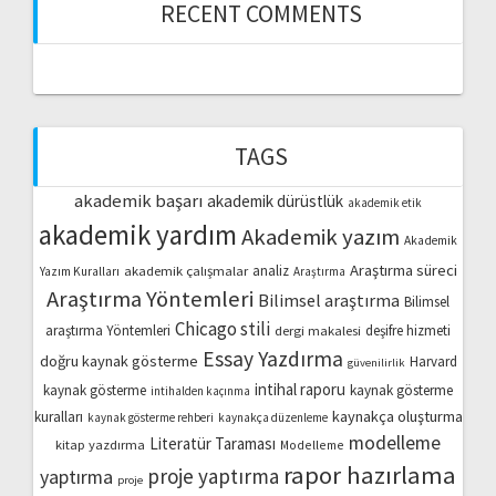
RECENT COMMENTS
TAGS
akademik başarı
akademik dürüstlük
akademik etik
akademik yardım
Akademik yazım
Akademik
Araştırma süreci
akademik çalışmalar
analiz
Yazım Kuralları
Araştırma
Araştırma Yöntemleri
Bilimsel araştırma
Bilimsel
Chicago stili
araştırma Yöntemleri
dergi makalesi
deşifre hizmeti
Essay Yazdırma
doğru kaynak gösterme
Harvard
güvenilirlik
intihal raporu
kaynak gösterme
kaynak gösterme
intihalden kaçınma
kaynakça oluşturma
kuralları
kaynak gösterme rehberi
kaynakça düzenleme
modelleme
Literatür Taraması
kitap yazdırma
Modelleme
rapor hazırlama
proje yaptırma
yaptırma
proje