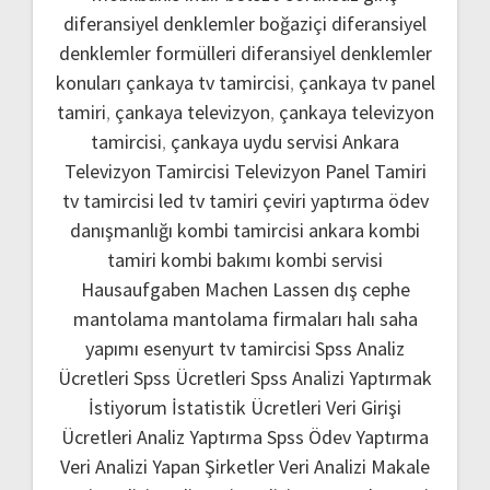
diferansiyel denklemler boğaziçi
diferansiyel
denklemler formülleri
diferansiyel denklemler
konuları
çankaya tv tamircisi
,
çankaya tv panel
tamiri
,
çankaya televizyon
,
çankaya televizyon
tamircisi
,
çankaya uydu servisi
Ankara
Televizyon Tamircisi
Televizyon Panel Tamiri
tv tamircisi
led tv tamiri
çeviri yaptırma
ödev
danışmanlığı
kombi tamircisi ankara
kombi
tamiri
kombi bakımı
kombi servisi
Hausaufgaben Machen Lassen
dış cephe
mantolama
mantolama firmaları
halı saha
yapımı
esenyurt tv tamircisi
Spss Analiz
Ücretleri
Spss Ücretleri
Spss Analizi Yaptırmak
İstiyorum
İstatistik Ücretleri
Veri Girişi
Ücretleri
Analiz Yaptırma
Spss Ödev Yaptırma
Veri Analizi Yapan Şirketler
Veri Analizi Makale