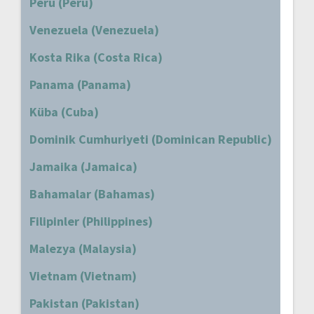
Peru (Peru)
Venezuela (Venezuela)
Kosta Rika (Costa Rica)
Panama (Panama)
Küba (Cuba)
Dominik Cumhuriyeti (Dominican Republic)
Jamaika (Jamaica)
Bahamalar (Bahamas)
Filipinler (Philippines)
Malezya (Malaysia)
Vietnam (Vietnam)
Pakistan (Pakistan)