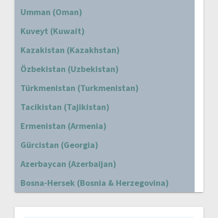
Umman (Oman)
Kuveyt (Kuwait)
Kazakistan (Kazakhstan)
Özbekistan (Uzbekistan)
Türkmenistan (Turkmenistan)
Tacikistan (Tajikistan)
Ermenistan (Armenia)
Gürcistan (Georgia)
Azerbaycan (Azerbaijan)
Bosna-Hersek (Bosnia & Herzegovina)