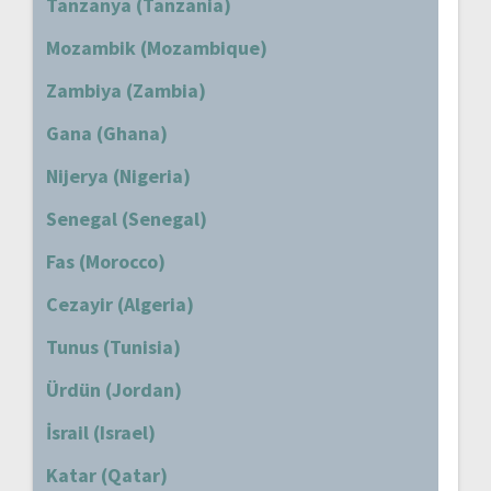
Tanzanya (Tanzania)
Mozambik (Mozambique)
Zambiya (Zambia)
Gana (Ghana)
Nijerya (Nigeria)
Senegal (Senegal)
Fas (Morocco)
Cezayir (Algeria)
Tunus (Tunisia)
Ürdün (Jordan)
İsrail (Israel)
Katar (Qatar)