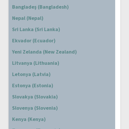
Bangladeş (Bangladesh)
Nepal (Nepal)
Sri Lanka (Sri Lanka)
Ekvador (Ecuador)
Yeni Zelanda (New Zealand)
Litvanya (Lithuania)
Letonya (Latvia)
Estonya (Estonia)
Slovakya (Slovakia)
Slovenya (Slovenia)
Kenya (Kenya)