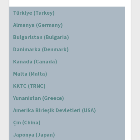
Türkiye (Turkey)
Almanya (Germany)
Bulgaristan (Bulgaria)
Danimarka (Denmark)
Kanada (Canada)
Malta (Malta)
KKTC (TRNC)
Yunanistan (Greece)
Amerika Birleşik Devletleri (USA)
Çin (China)
Japonya (Japan)