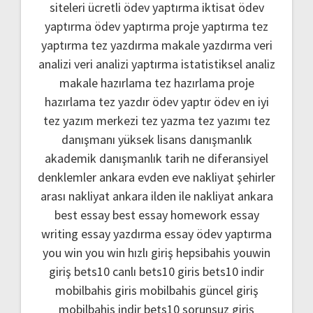
siteleri
ücretli ödev yaptırma
iktisat ödev
yaptırma
ödev yaptırma
proje yaptırma
tez
yaptırma
tez yazdırma
makale yazdırma
veri
analizi
veri analizi yaptırma
istatistiksel analiz
makale hazırlama
tez hazırlama
proje
hazırlama
tez yazdır
ödev yaptır
ödev
en iyi
tez yazım merkezi
tez yazma
tez yazımı
tez
danışmanı
yüksek lisans danışmanlık
akademik danışmanlık
tarih ne
diferansiyel
denklemler
ankara evden eve nakliyat
şehirler
arası nakliyat ankara
ilden ile nakliyat ankara
best essay
best essay homework
essay
writing
essay yazdırma
essay ödev yaptırma
you win
you win hızlı giriş
hepsibahis youwin
giriş
bets10 canlı
bets10 giris
bets10 indir
mobilbahis giris
mobilbahis güncel giriş
mobilbahis indir
bets10 sorunsuz giriş