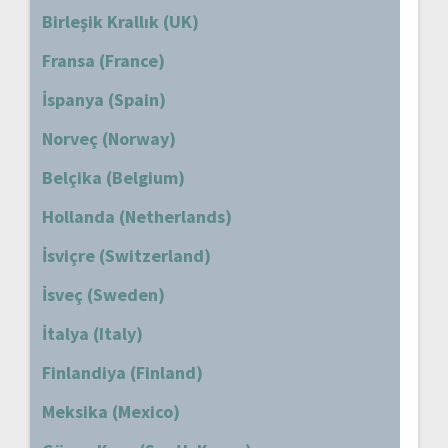
Birleşik Krallık (UK)
Fransa (France)
İspanya (Spain)
Norveç (Norway)
Belçika (Belgium)
Hollanda (Netherlands)
İsviçre (Switzerland)
İsveç (Sweden)
İtalya (Italy)
Finlandiya (Finland)
Meksika (Mexico)