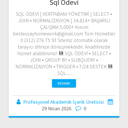
Sql Ödevi
SQL ÖDEVİ | VERİTABANI YÖNETİMİ | SELECT •
JOIN • NORMALİZASYON | 34.814+ BAŞARILI
ÇALIŞMA 5.000+ Yorum
bestessayhomework@gmail.com Tüm Hizmetler
0 (312) 276 75 93 Sitemiz otomatik olarak
tarayıcı dilinize dönüşmektedir. Anadilinizde
hizmet alabilirsiniz! 💾 SQL ÖDEVİ • SELECT •
JOIN • GROUP BY • SUBQUERY •
NORMALİZASYON • TRIGGER • 7/24 DESTEK 💾
SQL…
DEVAMI
Profesyonel Akademik İçerik Üreticisi
29 Nisan 2026
0