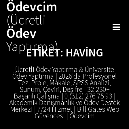
Ödevcim
Skip
to
(Ücretli
content
Ödev
Yaptırma)
ETIKET:
HAVING
Ücretli Ödev Yaptırma & Üniversite
Ödev Yaptırma | 2026'da Profesyonel
Tez, Proje, Makale, SPSS Analizi,
Sunum, Çeviri, Deşifre | 32.230+
Başarılı Çalışma | 0 (312) 276 75 93 |
Akademik Danışmanlık ve Ödev Destek
Merkezi | 7/24 Hizmet | Bill Gates Web
Güvencesi | Ödevcim