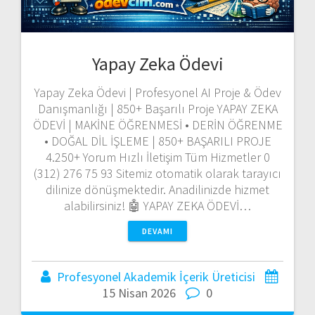
Yapay Zeka Ödevi
Yapay Zeka Ödevi | Profesyonel AI Proje & Ödev
Danışmanlığı | 850+ Başarılı Proje YAPAY ZEKA
ÖDEVİ | MAKİNE ÖĞRENMESİ • DERİN ÖĞRENME
• DOĞAL DİL İŞLEME | 850+ BAŞARILI PROJE
4.250+ Yorum Hızlı İletişim Tüm Hizmetler 0
(312) 276 75 93 Sitemiz otomatik olarak tarayıcı
dilinize dönüşmektedir. Anadilinizde hizmet
alabilirsiniz! 🤖 YAPAY ZEKA ÖDEVİ…
DEVAMI
Profesyonel Akademik İçerik Üreticisi
15 Nisan 2026
0