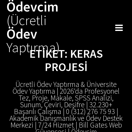
Ödevcim
Skip
to
(Ücretli
content
Ödev
Yaptırma)
ETIKET:
KERAS
PROJESI
Ücretli Ödev Yaptırma & Üniversite
Ödev Yaptırma | 2026'da Profesyonel
Tez, Proje, Makale, SPSS Analizi,
Sunum, Çeviri, Deşifre | 32.230+
Başarılı Çalışma | 0 (312) 276 75 93 |
Akademik Danışmanlık ve Ödev Destek
Merkezi | 7/24 Hizmet | Bill Gates Web
Güvencesi | Ödevcim