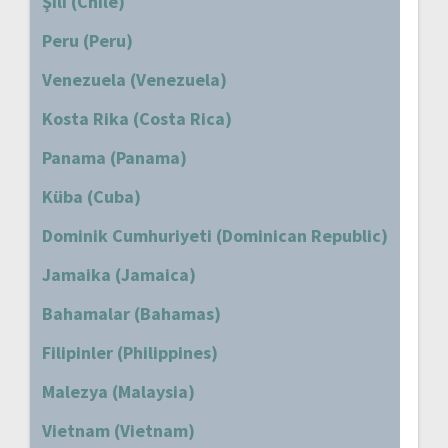
Şili (Chile)
Peru (Peru)
Venezuela (Venezuela)
Kosta Rika (Costa Rica)
Panama (Panama)
Küba (Cuba)
Dominik Cumhuriyeti (Dominican Republic)
Jamaika (Jamaica)
Bahamalar (Bahamas)
Filipinler (Philippines)
Malezya (Malaysia)
Vietnam (Vietnam)