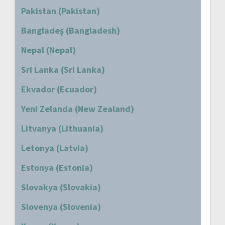
Pakistan (Pakistan)
Bangladeş (Bangladesh)
Nepal (Nepal)
Sri Lanka (Sri Lanka)
Ekvador (Ecuador)
Yeni Zelanda (New Zealand)
Litvanya (Lithuania)
Letonya (Latvia)
Estonya (Estonia)
Slovakya (Slovakia)
Slovenya (Slovenia)