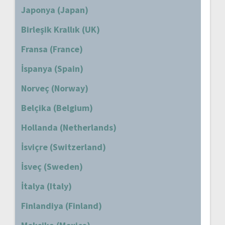
Japonya (Japan)
Birleşik Krallık (UK)
Fransa (France)
İspanya (Spain)
Norveç (Norway)
Belçika (Belgium)
Hollanda (Netherlands)
İsviçre (Switzerland)
İsveç (Sweden)
İtalya (Italy)
Finlandiya (Finland)