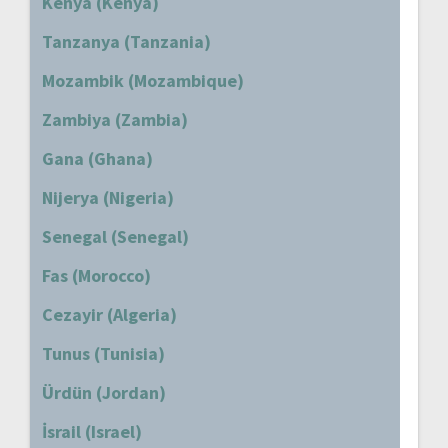
Kenya (Kenya)
Tanzanya (Tanzania)
Mozambik (Mozambique)
Zambiya (Zambia)
Gana (Ghana)
Nijerya (Nigeria)
Senegal (Senegal)
Fas (Morocco)
Cezayir (Algeria)
Tunus (Tunisia)
Ürdün (Jordan)
İsrail (Israel)