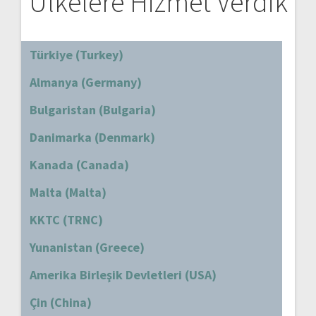
Ülkelere Hizmet Verdik
Türkiye (Turkey)
Almanya (Germany)
Bulgaristan (Bulgaria)
Danimarka (Denmark)
Kanada (Canada)
Malta (Malta)
KKTC (TRNC)
Yunanistan (Greece)
Amerika Birleşik Devletleri (USA)
Çin (China)