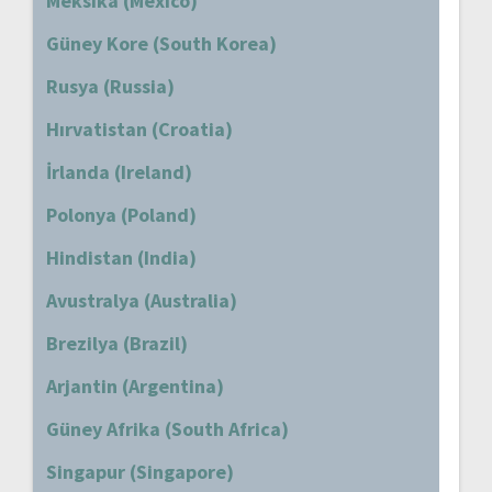
Meksika (Mexico)
Güney Kore (South Korea)
Rusya (Russia)
Hırvatistan (Croatia)
İrlanda (Ireland)
Polonya (Poland)
Hindistan (India)
Avustralya (Australia)
Brezilya (Brazil)
Arjantin (Argentina)
Güney Afrika (South Africa)
Singapur (Singapore)