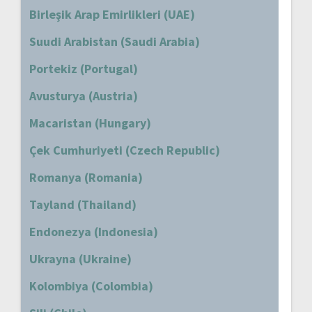
Birleşik Arap Emirlikleri (UAE)
Suudi Arabistan (Saudi Arabia)
Portekiz (Portugal)
Avusturya (Austria)
Macaristan (Hungary)
Çek Cumhuriyeti (Czech Republic)
Romanya (Romania)
Tayland (Thailand)
Endonezya (Indonesia)
Ukrayna (Ukraine)
Kolombiya (Colombia)