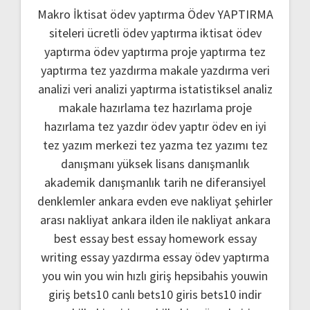
Makro İktisat ödev yaptırma
Ödev YAPTIRMA
siteleri
ücretli ödev yaptırma
iktisat ödev
yaptırma
ödev yaptırma
proje yaptırma
tez
yaptırma
tez yazdırma
makale yazdırma
veri
analizi
veri analizi yaptırma
istatistiksel analiz
makale hazırlama
tez hazırlama
proje
hazırlama
tez yazdır
ödev yaptır
ödev
en iyi
tez yazım merkezi
tez yazma
tez yazımı
tez
danışmanı
yüksek lisans danışmanlık
akademik danışmanlık
tarih ne
diferansiyel
denklemler
ankara evden eve nakliyat
şehirler
arası nakliyat ankara
ilden ile nakliyat ankara
best essay
best essay homework
essay
writing
essay yazdırma
essay ödev yaptırma
you win
you win hızlı giriş
hepsibahis youwin
giriş
bets10 canlı
bets10 giris
bets10 indir