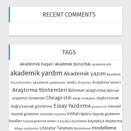
RECENT COMMENTS
TAGS
akademik başarı
akademik dürüstlük
akademik etik
akademik yardım
Akademik yazım
Akademik
Araştırma süreci
akademik çalışmalar
analiz
Yazım Kuralları
Araştırma
Araştırma Yöntemleri
Bilimsel araştırma
Bilimsel
Chicago stili
araştırma Yöntemleri
dergi makalesi
deşifre hizmeti
Essay Yazdırma
doğru kaynak gösterme
Harvard
güvenilirlik
intihal raporu
kaynak gösterme
kaynak gösterme
intihalden kaçınma
kaynakça oluşturma
kuralları
kaynak gösterme rehberi
kaynakça düzenleme
modelleme
Literatür Taraması
kitap yazdırma
Modelleme