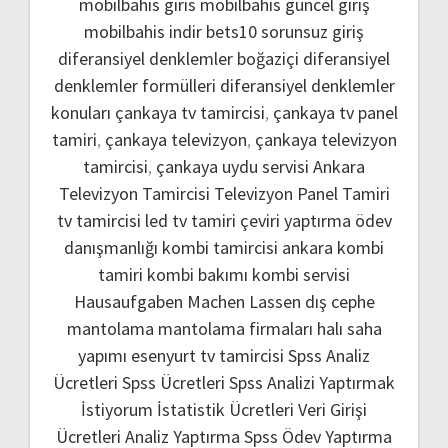
mobilbahis giris
mobilbahis güncel giriş
mobilbahis indir
bets10 sorunsuz giriş
diferansiyel denklemler boğaziçi
diferansiyel
denklemler formülleri
diferansiyel denklemler
konuları
çankaya tv tamircisi
,
çankaya tv panel
tamiri
,
çankaya televizyon
,
çankaya televizyon
tamircisi
,
çankaya uydu servisi
Ankara
Televizyon Tamircisi
Televizyon Panel Tamiri
tv tamircisi
led tv tamiri
çeviri yaptırma
ödev
danışmanlığı
kombi tamircisi ankara
kombi
tamiri
kombi bakımı
kombi servisi
Hausaufgaben Machen Lassen
dış cephe
mantolama
mantolama firmaları
halı saha
yapımı
esenyurt tv tamircisi
Spss Analiz
Ücretleri
Spss Ücretleri
Spss Analizi Yaptırmak
İstiyorum
İstatistik Ücretleri
Veri Girişi
Ücretleri
Analiz Yaptırma
Spss Ödev Yaptırma