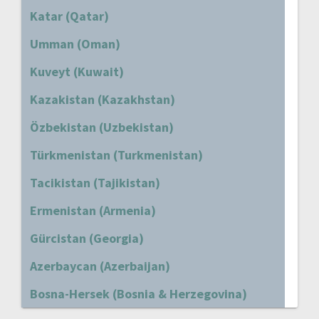
Katar (Qatar)
Umman (Oman)
Kuveyt (Kuwait)
Kazakistan (Kazakhstan)
Özbekistan (Uzbekistan)
Türkmenistan (Turkmenistan)
Tacikistan (Tajikistan)
Ermenistan (Armenia)
Gürcistan (Georgia)
Azerbaycan (Azerbaijan)
Bosna-Hersek (Bosnia & Herzegovina)