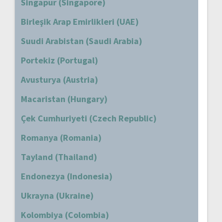
Singapur (Singapore)
Birleşik Arap Emirlikleri (UAE)
Suudi Arabistan (Saudi Arabia)
Portekiz (Portugal)
Avusturya (Austria)
Macaristan (Hungary)
Çek Cumhuriyeti (Czech Republic)
Romanya (Romania)
Tayland (Thailand)
Endonezya (Indonesia)
Ukrayna (Ukraine)
Kolombiya (Colombia)