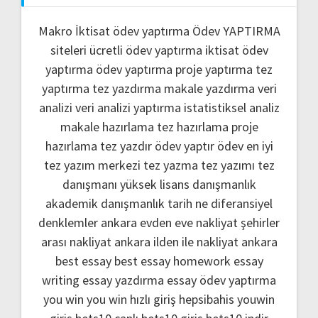
Makro İktisat ödev yaptırma
Ödev YAPTIRMA
siteleri
ücretli ödev yaptırma
iktisat ödev
yaptırma
ödev yaptırma
proje yaptırma
tez
yaptırma
tez yazdırma
makale yazdırma
veri
analizi
veri analizi yaptırma
istatistiksel analiz
makale hazırlama
tez hazırlama
proje
hazırlama
tez yazdır
ödev yaptır
ödev
en iyi
tez yazım merkezi
tez yazma
tez yazımı
tez
danışmanı
yüksek lisans danışmanlık
akademik danışmanlık
tarih ne
diferansiyel
denklemler
ankara evden eve nakliyat
şehirler
arası nakliyat ankara
ilden ile nakliyat ankara
best essay
best essay homework
essay
writing
essay yazdırma
essay ödev yaptırma
you win
you win hızlı giriş
hepsibahis youwin