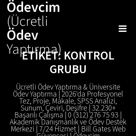
Ödevcim
Skip
to
(Ücretli
content
Ödev
Yaptırma)
ETIKET:
KONTROL
GRUBU
Ücretli Ödev Yaptırma & Üniversite
Ödev Yaptırma | 2026'da Profesyonel
Tez, Proje, Makale, SPSS Analizi,
Sunum, Çeviri, Deşifre | 32.230+
Başarılı Çalışma | 0 (312) 276 75 93 |
Akademik Danışmanlık ve Ödev Destek
Merkezi | 7/24 Hizmet | Bill Gates Web
Güvencesi | Ödevcim