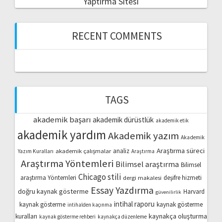
Yaptırma Sitesi
RECENT COMMENTS
TAGS
akademik başarı
akademik dürüstlük
akademik etik
akademik yardım
Akademik yazım
Akademik
Araştırma süreci
akademik çalışmalar
analiz
Yazım Kuralları
Araştırma
Araştırma Yöntemleri
Bilimsel araştırma
Bilimsel
Chicago stili
araştırma Yöntemleri
dergi makalesi
deşifre hizmeti
Essay Yazdırma
doğru kaynak gösterme
Harvard
güvenilirlik
intihal raporu
kaynak gösterme
kaynak gösterme
intihalden kaçınma
kaynakça oluşturma
kuralları
kaynak gösterme rehberi
kaynakça düzenleme