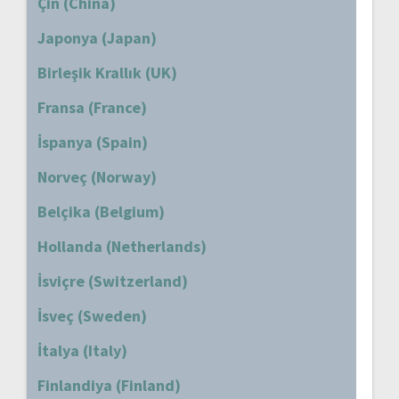
Çin (China)
Japonya (Japan)
Birleşik Krallık (UK)
Fransa (France)
İspanya (Spain)
Norveç (Norway)
Belçika (Belgium)
Hollanda (Netherlands)
İsviçre (Switzerland)
İsveç (Sweden)
İtalya (Italy)
Finlandiya (Finland)