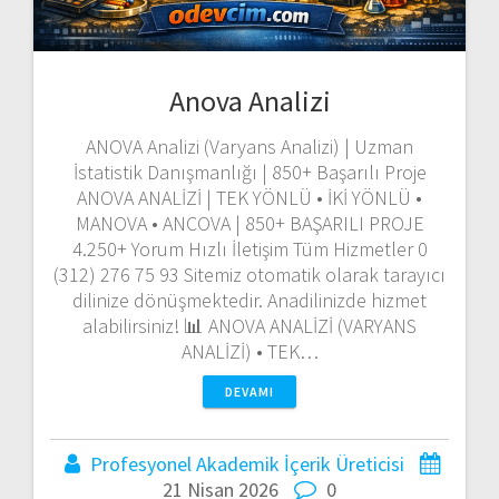
Anova Analizi
ANOVA Analizi (Varyans Analizi) | Uzman
İstatistik Danışmanlığı | 850+ Başarılı Proje
ANOVA ANALİZİ | TEK YÖNLÜ • İKİ YÖNLÜ •
MANOVA • ANCOVA | 850+ BAŞARILI PROJE
4.250+ Yorum Hızlı İletişim Tüm Hizmetler 0
(312) 276 75 93 Sitemiz otomatik olarak tarayıcı
dilinize dönüşmektedir. Anadilinizde hizmet
alabilirsiniz! 📊 ANOVA ANALİZİ (VARYANS
ANALİZİ) • TEK…
DEVAMI
Profesyonel Akademik İçerik Üreticisi
21 Nisan 2026
0