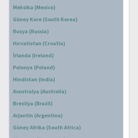
Meksika (Mexico)
Güney Kore (South Korea)
Rusya (Russia)
Hırvatistan (Croatia)
İrlanda (Ireland)
Polonya (Poland)
Hindistan (India)
Avustralya (Australia)
Brezilya (Brazil)
Arjantin (Argentina)
Güney Afrika (South Africa)