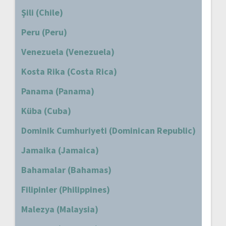
Şili (Chile)
Peru (Peru)
Venezuela (Venezuela)
Kosta Rika (Costa Rica)
Panama (Panama)
Küba (Cuba)
Dominik Cumhuriyeti (Dominican Republic)
Jamaika (Jamaica)
Bahamalar (Bahamas)
Filipinler (Philippines)
Malezya (Malaysia)