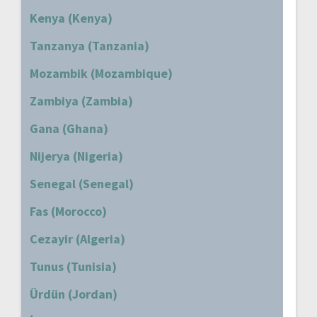
Kenya (Kenya)
Tanzanya (Tanzania)
Mozambik (Mozambique)
Zambiya (Zambia)
Gana (Ghana)
Nijerya (Nigeria)
Senegal (Senegal)
Fas (Morocco)
Cezayir (Algeria)
Tunus (Tunisia)
Ürdün (Jordan)