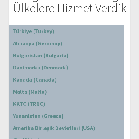
Ülkelere Hizmet Verdik
Türkiye (Turkey)
Almanya (Germany)
Bulgaristan (Bulgaria)
Danimarka (Denmark)
Kanada (Canada)
Malta (Malta)
KKTC (TRNC)
Yunanistan (Greece)
Amerika Birleşik Devletleri (USA)