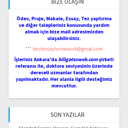
BIZE ULAŞIN
Ödev, Proje, Makale, Essay, Tez yaptırma
ve diğer talepleriniz konusunda yardım
almak için bize mail adresimizden
ulaşabilirsiniz.
***
bestessayhomework@gmail.com
İşleriniz Ankara’da
billgatesweb.com
şirketi
referansı ile, doktora seviyesinin üzerinde
dereceli uzmanlar tarafından
yapılmaktadır. Her alanla ilgili desteğimiz
mevcuttur.
SON YAZILAR
Standart Sapma, Varyans, Çarpıklık Katsayısı,