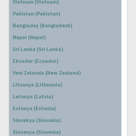
Vietnam (Vietnam)
Pakistan (Pakistan)
Bangladeş (Bangladesh)
Nepal (Nepal)
Sri Lanka (Sri Lanka)
Ekvador (Ecuador)
Yeni Zelanda (New Zealand)
Litvanya (Lithuania)
Letonya (Latvia)
Estonya (Estonia)
Slovakya (Slovakia)
Slovenya (Slovenia)