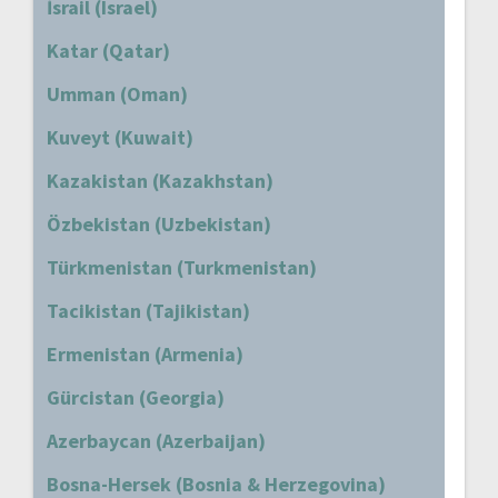
İsrail (Israel)
Katar (Qatar)
Umman (Oman)
Kuveyt (Kuwait)
Kazakistan (Kazakhstan)
Özbekistan (Uzbekistan)
Türkmenistan (Turkmenistan)
Tacikistan (Tajikistan)
Ermenistan (Armenia)
Gürcistan (Georgia)
Azerbaycan (Azerbaijan)
Bosna-Hersek (Bosnia & Herzegovina)