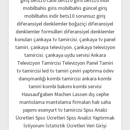
giriş
bets10 canlı
bets10 giris
bets10 indir
mobilbahis giris
mobilbahis güncel giriş
mobilbahis indir
bets10 sorunsuz giriş
diferansiyel denklemler boğaziçi
diferansiyel
denklemler formülleri
diferansiyel denklemler
konuları
çankaya tv tamircisi
,
çankaya tv panel
tamiri
,
çankaya televizyon
,
çankaya televizyon
tamircisi
,
çankaya uydu servisi
Ankara
Televizyon Tamircisi
Televizyon Panel Tamiri
tv tamircisi
led tv tamiri
çeviri yaptırma
ödev
danışmanlığı
kombi tamircisi ankara
kombi
tamiri
kombi bakımı
kombi servisi
Hausaufgaben Machen Lassen
dış cephe
mantolama
mantolama firmaları
halı saha
yapımı
esenyurt tv tamircisi
Spss Analiz
Ücretleri
Spss Ücretleri
Spss Analizi Yaptırmak
İstiyorum
İstatistik Ücretleri
Veri Girişi