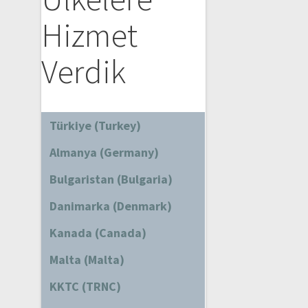
Hizmet
Verdik
Türkiye (Turkey)
Almanya (Germany)
Bulgaristan (Bulgaria)
Danimarka (Denmark)
Kanada (Canada)
Malta (Malta)
KKTC (TRNC)