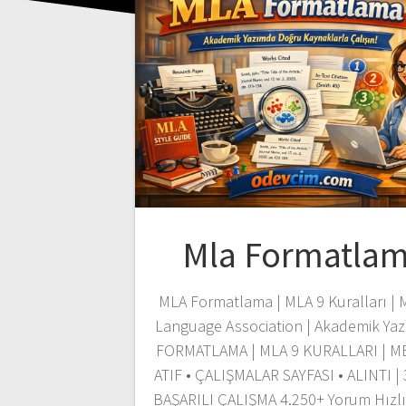
Mla Formatla
MLA Formatlama | MLA 9 Kuralları |
Language Association | Akademik Ya
FORMATLAMA | MLA 9 KURALLARI | ME
ATIF • ÇALIŞMALAR SAYFASI • ALINTI |
BAŞARILI ÇALIŞMA 4.250+ Yorum Hızlı 