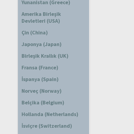
Yunanistan (Greece)
Amerika Birleşik
Devletleri (USA)
Çin (China)
Japonya (Japan)
Birleşik Krallık (UK)
Fransa (France)
İspanya (Spain)
Norveç (Norway)
Belçika (Belgium)
Hollanda (Netherlands)
İsviçre (Switzerland)