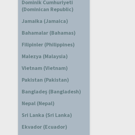
Dominik Cumhuriyeti
(Dominican Republic)
Jamaika (Jamaica)
Bahamalar (Bahamas)
Filipinler (Philippines)
Malezya (Malaysia)
Vietnam (Vietnam)
Pakistan (Pakistan)
Bangladeş (Bangladesh)
Nepal (Nepal)
Sri Lanka (Sri Lanka)
Ekvador (Ecuador)