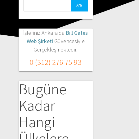
Arama:
İşleriniz Ankara'da
Bill Gates
Web Şirketi
Güvencesiyle
Gerçekleşmektedir.
0 (312) 276 75 93
Bugüne
Kadar
Hangi
Ülkelere