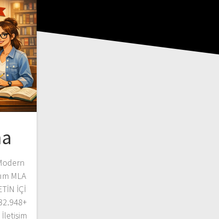
ma
 Modern
zım MLA
TİN İÇİ
 32.948+
İletişim