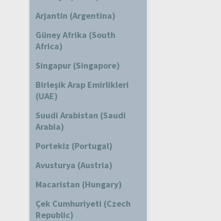
Arjantin (Argentina)
Güney Afrika (South
Africa)
Singapur (Singapore)
Birleşik Arap Emirlikleri
(UAE)
Suudi Arabistan (Saudi
Arabia)
Portekiz (Portugal)
Avusturya (Austria)
Macaristan (Hungary)
Çek Cumhuriyeti (Czech
Republic)