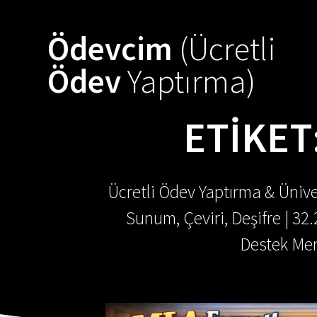
Skip
to
Ödevcim
(Ücretli
content
Ödev
Yaptırma)
ETIKET
Ücretli Ödev Yaptırma & Ünive
Sunum, Çeviri, Deşifre | 32
Destek Mer