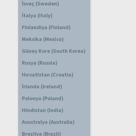
İsveç (Sweden)
İtalya (Italy)
Finlandiya (Finland)
Meksika (Mexico)
Güney Kore (South Korea)
Rusya (Russia)
Hırvatistan (Croatia)
İrlanda (Ireland)
Polonya (Poland)
Hindistan (India)
Avustralya (Australia)
Brezilya (Brazil)