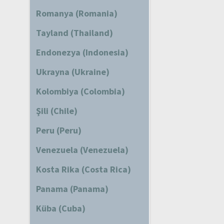
Romanya (Romania)
Tayland (Thailand)
Endonezya (Indonesia)
Ukrayna (Ukraine)
Kolombiya (Colombia)
Şili (Chile)
Peru (Peru)
Venezuela (Venezuela)
Kosta Rika (Costa Rica)
Panama (Panama)
Küba (Cuba)