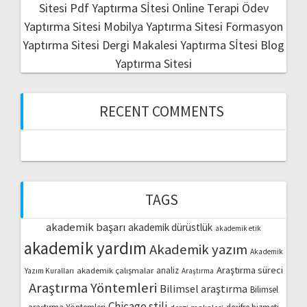
Sitesi
Pdf Yaptırma Sİtesi
Online Terapi
Ödev
Yaptırma Sitesi
Mobilya Yaptırma Sitesi
Formasyon
Yaptırma Sitesi
Dergi Makalesi Yaptırma Sİtesi
Blog
Yaptırma Sitesi
RECENT COMMENTS
TAGS
akademik başarı
akademik dürüstlük
akademik etik
akademik yardım
Akademik yazım
Akademik
Araştırma süreci
akademik çalışmalar
analiz
Yazım Kuralları
Araştırma
Araştırma Yöntemleri
Bilimsel araştırma
Bilimsel
Chicago stili
dergi makalesi