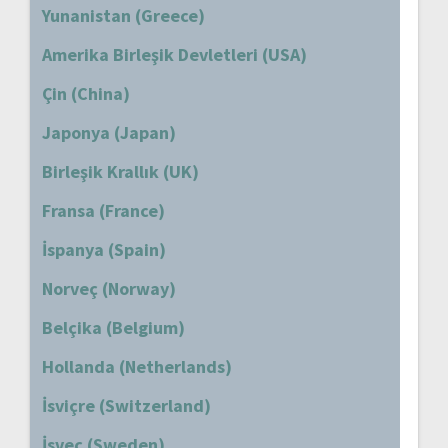
Yunanistan (Greece)
Amerika Birleşik Devletleri (USA)
Çin (China)
Japonya (Japan)
Birleşik Krallık (UK)
Fransa (France)
İspanya (Spain)
Norveç (Norway)
Belçika (Belgium)
Hollanda (Netherlands)
İsviçre (Switzerland)
İsveç (Sweden)