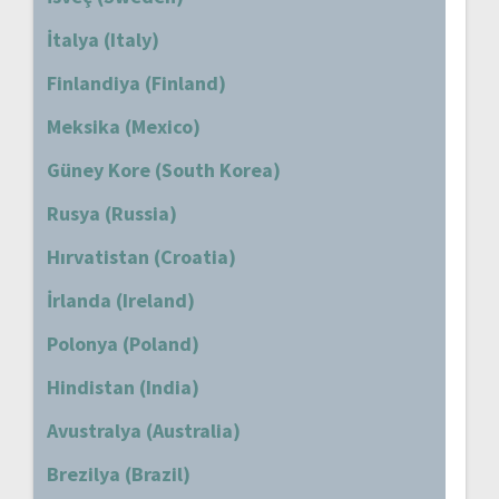
İtalya (Italy)
Finlandiya (Finland)
Meksika (Mexico)
Güney Kore (South Korea)
Rusya (Russia)
Hırvatistan (Croatia)
İrlanda (Ireland)
Polonya (Poland)
Hindistan (India)
Avustralya (Australia)
Brezilya (Brazil)