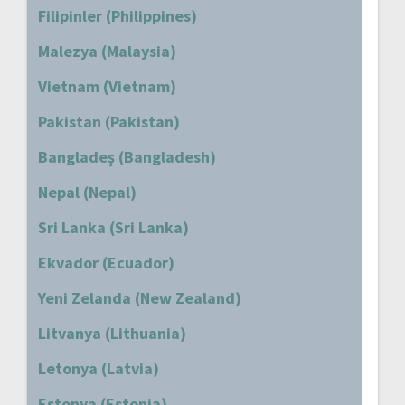
Filipinler (Philippines)
Malezya (Malaysia)
Vietnam (Vietnam)
Pakistan (Pakistan)
Bangladeş (Bangladesh)
Nepal (Nepal)
Sri Lanka (Sri Lanka)
Ekvador (Ecuador)
Yeni Zelanda (New Zealand)
Litvanya (Lithuania)
Letonya (Latvia)
Estonya (Estonia)