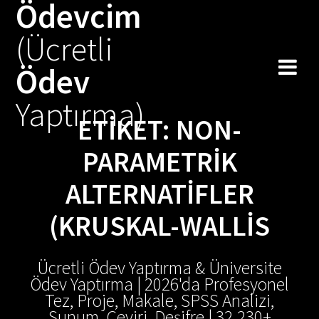
Ödevcim
Skip
to
(Ücretli
content
Ödev
Yaptırma)
ETIKET:
NON-
PARAMETRIK
ALTERNATIFLER
(KRUSKAL-WALLIS
Ücretli Ödev Yaptırma & Üniversite
Ödev Yaptırma | 2026'da Profesyonel
Tez, Proje, Makale, SPSS Analizi,
Sunum, Çeviri, Deşifre | 32.230+