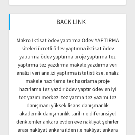
BACK LINK
Makro İktisat ödev yaptırma
Ödev YAPTIRMA
siteleri
ücretli ödev yaptırma
iktisat ödev
yaptırma
ödev yaptırma
proje yaptırma
tez
yaptırma
tez yazdırma
makale yazdırma
veri
analizi
veri analizi yaptırma
istatistiksel analiz
makale hazırlama
tez hazırlama
proje
hazırlama
tez yazdır
ödev yaptır
ödev
en iyi
tez yazım merkezi
tez yazma
tez yazımı
tez
danışmanı
yüksek lisans danışmanlık
akademik danışmanlık
tarih ne
diferansiyel
denklemler
ankara evden eve nakliyat
şehirler
arası nakliyat ankara
ilden ile nakliyat ankara