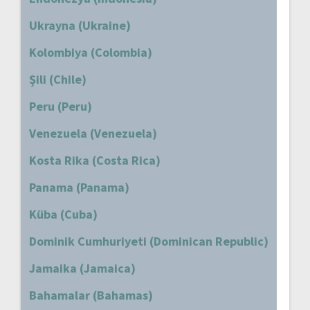
Ukrayna (Ukraine)
Kolombiya (Colombia)
Şili (Chile)
Peru (Peru)
Venezuela (Venezuela)
Kosta Rika (Costa Rica)
Panama (Panama)
Küba (Cuba)
Dominik Cumhuriyeti (Dominican Republic)
Jamaika (Jamaica)
Bahamalar (Bahamas)