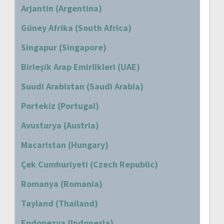
Arjantin (Argentina)
Güney Afrika (South Africa)
Singapur (Singapore)
Birleşik Arap Emirlikleri (UAE)
Suudi Arabistan (Saudi Arabia)
Portekiz (Portugal)
Avusturya (Austria)
Macaristan (Hungary)
Çek Cumhuriyeti (Czech Republic)
Romanya (Romania)
Tayland (Thailand)
Endonezya (Indonesia)