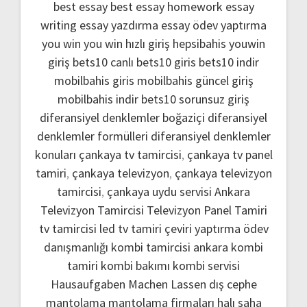
best essay
best essay homework
essay
writing
essay yazdırma
essay ödev yaptırma
you win
you win hızlı giriş
hepsibahis youwin
giriş
bets10 canlı
bets10 giris
bets10 indir
mobilbahis giris
mobilbahis güncel giriş
mobilbahis indir
bets10 sorunsuz giriş
diferansiyel denklemler boğaziçi
diferansiyel
denklemler formülleri
diferansiyel denklemler
konuları
çankaya tv tamircisi
,
çankaya tv panel
tamiri
,
çankaya televizyon
,
çankaya televizyon
tamircisi
,
çankaya uydu servisi
Ankara
Televizyon Tamircisi
Televizyon Panel Tamiri
tv tamircisi
led tv tamiri
çeviri yaptırma
ödev
danışmanlığı
kombi tamircisi ankara
kombi
tamiri
kombi bakımı
kombi servisi
Hausaufgaben Machen Lassen
dış cephe
mantolama
mantolama firmaları
halı saha