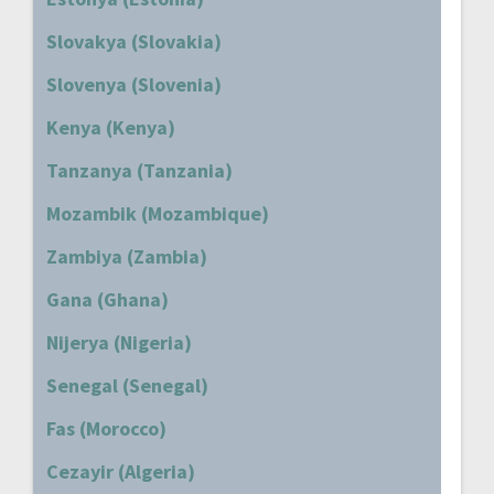
Slovakya (Slovakia)
Slovenya (Slovenia)
Kenya (Kenya)
Tanzanya (Tanzania)
Mozambik (Mozambique)
Zambiya (Zambia)
Gana (Ghana)
Nijerya (Nigeria)
Senegal (Senegal)
Fas (Morocco)
Cezayir (Algeria)