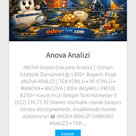
Anova Analizi
ANOVA Analizi (Varyans Analizi) | Uzman
İstatistik Danışmanlığı | 850+ Başarılı Proje
ANOVA ANALİZİ | TEK YÖNLÜ • İKİ YÖNLÜ •
MANOVA • ANCOVA | 850+ BAŞARILI PROJE
4.250+ Yorum Hızlı İletişim Tüm Hizmetler 0
(312) 276 75 93 Sitemiz otomatik olarak tarayıcı
dilinize dönüşmektedir. Anadilinizde hizmet
alabilirsiniz! 📊 ANOVA ANALİZİ (VARYANS
ANALİZİ) • TEK…
DEVAMI