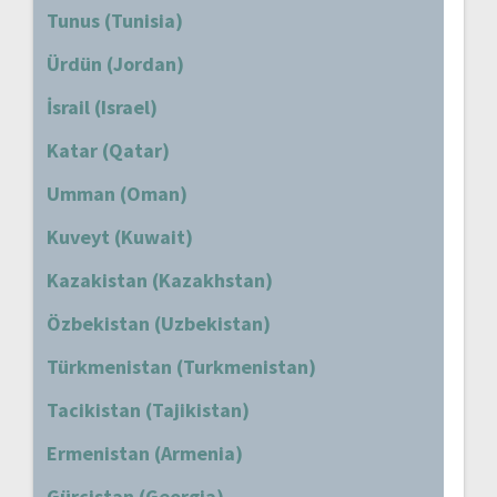
Tunus (Tunisia)
Ürdün (Jordan)
İsrail (Israel)
Katar (Qatar)
Umman (Oman)
Kuveyt (Kuwait)
Kazakistan (Kazakhstan)
Özbekistan (Uzbekistan)
Türkmenistan (Turkmenistan)
Tacikistan (Tajikistan)
Ermenistan (Armenia)
Gürcistan (Georgia)