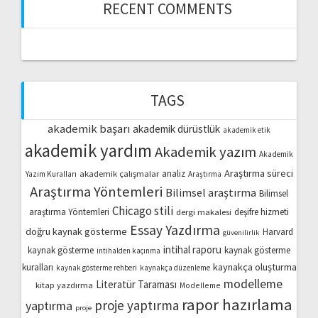
RECENT COMMENTS
TAGS
akademik başarı
akademik dürüstlük
akademik etik
akademik yardım
Akademik yazım
Akademik
Araştırma süreci
akademik çalışmalar
analiz
Yazım Kuralları
Araştırma
Araştırma Yöntemleri
Bilimsel araştırma
Bilimsel
Chicago stili
araştırma Yöntemleri
dergi makalesi
deşifre hizmeti
Essay Yazdırma
doğru kaynak gösterme
Harvard
güvenilirlik
intihal raporu
kaynak gösterme
kaynak gösterme
intihalden kaçınma
kaynakça oluşturma
kuralları
kaynak gösterme rehberi
kaynakça düzenleme
modelleme
Literatür Taraması
kitap yazdırma
Modelleme
rapor hazırlama
proje yaptırma
yaptırma
proje