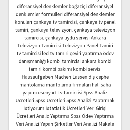
diferansiyel denklemler boğaziçi
diferansiyel
denklemler formülleri
diferansiyel denklemler
konuları
çankaya tv tamircisi
,
çankaya tv panel
tamiri
,
çankaya televizyon
,
çankaya televizyon
tamircisi
,
çankaya uydu servisi
Ankara
Televizyon Tamircisi
Televizyon Panel Tamiri
tv tamircisi
led tv tamiri
çeviri yaptırma
ödev
danışmanlığı
kombi tamircisi ankara
kombi
tamiri
kombi bakımı
kombi servisi
Hausaufgaben Machen Lassen
dış cephe
mantolama
mantolama firmaları
halı saha
yapımı
esenyurt tv tamircisi
Spss Analiz
Ücretleri
Spss Ücretleri
Spss Analizi Yaptırmak
İstiyorum
İstatistik Ücretleri
Veri Girişi
Ücretleri
Analiz Yaptırma
Spss Ödev Yaptırma
Veri Analizi Yapan Şirketler
Veri Analizi Makale