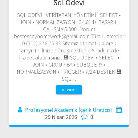
Sql Ödevi
SQL ÖDEVİ | VERİTABANI YÖNETİMİ | SELECT •
JOIN • NORMALİZASYON | 34.814+ BAŞARILI
ÇALIŞMA 5.000+ Yorum
bestessayhomework@gmail.com Tüm Hizmetler
0 (312) 276 75 93 Sitemiz otomatik olarak
tarayıcı dilinize dönüşmektedir. Anadilinizde
hizmet alabilirsiniz! 💾 SQL ÖDEVİ • SELECT •
JOIN • GROUP BY • SUBQUERY •
NORMALİZASYON • TRIGGER • 7/24 DESTEK 💾
SQL…
DEVAMI
Profesyonel Akademik İçerik Üreticisi
29 Nisan 2026
0