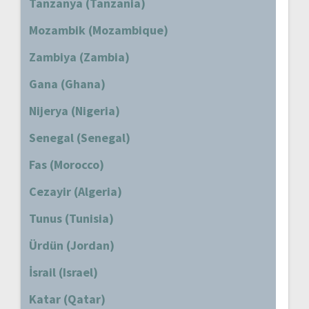
Tanzanya (Tanzania)
Mozambik (Mozambique)
Zambiya (Zambia)
Gana (Ghana)
Nijerya (Nigeria)
Senegal (Senegal)
Fas (Morocco)
Cezayir (Algeria)
Tunus (Tunisia)
Ürdün (Jordan)
İsrail (Israel)
Katar (Qatar)