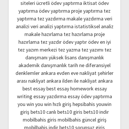
siteleri
ücretli ödev yaptırma
iktisat ödev
yaptırma
ödev yaptırma
proje yaptırma
tez
yaptırma
tez yazdırma
makale yazdırma
veri
analizi
veri analizi yaptırma
istatistiksel analiz
makale hazırlama
tez hazırlama
proje
hazırlama
tez yazdır
ödev yaptır
ödev
en iyi
tez yazım merkezi
tez yazma
tez yazımı
tez
danışmanı
yüksek lisans danışmanlık
akademik danışmanlık
tarih ne
diferansiyel
denklemler
ankara evden eve nakliyat
şehirler
arası nakliyat ankara
ilden ile nakliyat ankara
best essay
best essay homework
essay
writing
essay yazdırma
essay ödev yaptırma
you win
you win hızlı giriş
hepsibahis youwin
giriş
bets10 canlı
bets10 giris
bets10 indir
mobilbahis giris
mobilbahis güncel giriş
mobilbahis indir
bets10 sorunsuz giriş