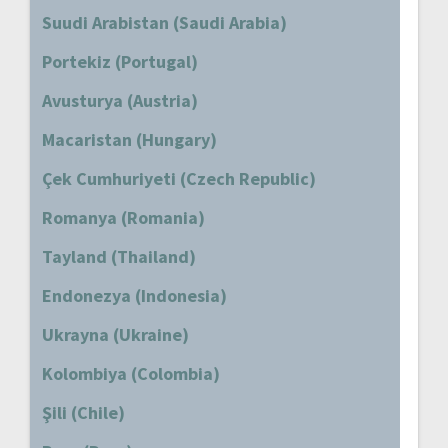
Suudi Arabistan (Saudi Arabia)
Portekiz (Portugal)
Avusturya (Austria)
Macaristan (Hungary)
Çek Cumhuriyeti (Czech Republic)
Romanya (Romania)
Tayland (Thailand)
Endonezya (Indonesia)
Ukrayna (Ukraine)
Kolombiya (Colombia)
Şili (Chile)