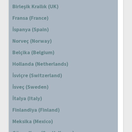
Birleşik Krallık (UK)
Fransa (France)
İspanya (Spain)
Norveç (Norway)
Belçika (Belgium)
Hollanda (Netherlands)
İsviçre (Switzerland)
İsveç (Sweden)
İtalya (Italy)
Finlandiya (Finland)
Meksika (Mexico)