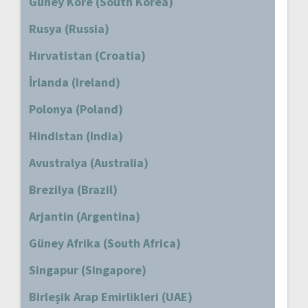
Güney Kore (South Korea)
Rusya (Russia)
Hırvatistan (Croatia)
İrlanda (Ireland)
Polonya (Poland)
Hindistan (India)
Avustralya (Australia)
Brezilya (Brazil)
Arjantin (Argentina)
Güney Afrika (South Africa)
Singapur (Singapore)
Birleşik Arap Emirlikleri (UAE)