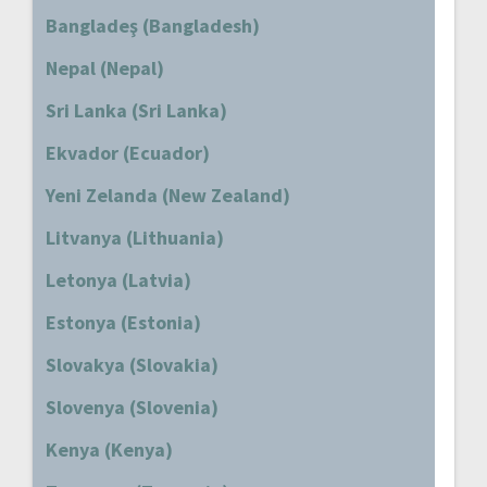
Bangladeş (Bangladesh)
Nepal (Nepal)
Sri Lanka (Sri Lanka)
Ekvador (Ecuador)
Yeni Zelanda (New Zealand)
Litvanya (Lithuania)
Letonya (Latvia)
Estonya (Estonia)
Slovakya (Slovakia)
Slovenya (Slovenia)
Kenya (Kenya)