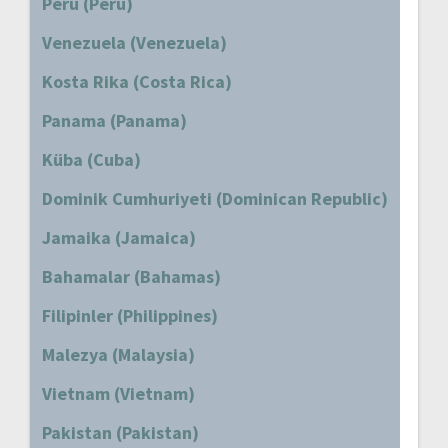
Peru (Peru)
Venezuela (Venezuela)
Kosta Rika (Costa Rica)
Panama (Panama)
Küba (Cuba)
Dominik Cumhuriyeti (Dominican Republic)
Jamaika (Jamaica)
Bahamalar (Bahamas)
Filipinler (Philippines)
Malezya (Malaysia)
Vietnam (Vietnam)
Pakistan (Pakistan)