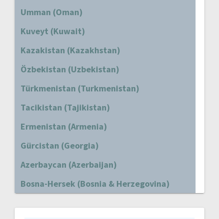
Umman (Oman)
Kuveyt (Kuwait)
Kazakistan (Kazakhstan)
Özbekistan (Uzbekistan)
Türkmenistan (Turkmenistan)
Tacikistan (Tajikistan)
Ermenistan (Armenia)
Gürcistan (Georgia)
Azerbaycan (Azerbaijan)
Bosna-Hersek (Bosnia & Herzegovina)