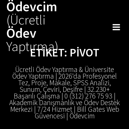
Ödevcim
Skip
to
(Ücretli
content
Ödev
Yaptırma)
ETIKET:
PIVOT
Ücretli Ödev Yaptırma & Üniversite
Ödev Yaptırma | 2026'da Profesyonel
Tez, Proje, Makale, SPSS Analizi,
Sunum, Çeviri, Deşifre | 32.230+
Başarılı Çalışma | 0 (312) 276 75 93 |
Akademik Danışmanlık ve Ödev Destek
Merkezi | 7/24 Hizmet | Bill Gates Web
Güvencesi | Ödevcim