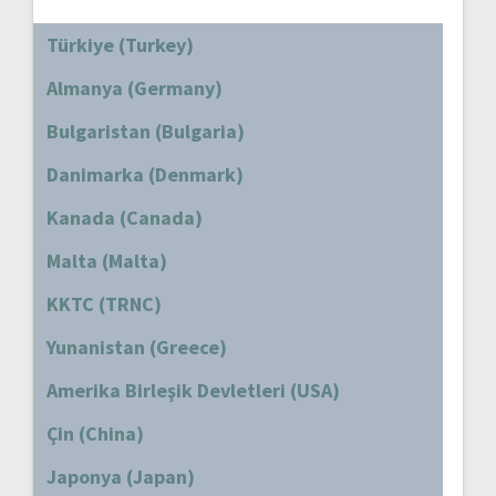
Türkiye (Turkey)
Almanya (Germany)
Bulgaristan (Bulgaria)
Danimarka (Denmark)
Kanada (Canada)
Malta (Malta)
KKTC (TRNC)
Yunanistan (Greece)
Amerika Birleşik Devletleri (USA)
Çin (China)
Japonya (Japan)