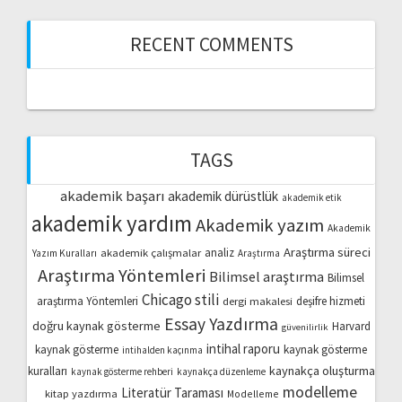
RECENT COMMENTS
TAGS
akademik başarı
akademik dürüstlük
akademik etik
akademik yardım
Akademik yazım
Akademik
Araştırma süreci
akademik çalışmalar
analiz
Yazım Kuralları
Araştırma
Araştırma Yöntemleri
Bilimsel araştırma
Bilimsel
Chicago stili
araştırma Yöntemleri
dergi makalesi
deşifre hizmeti
Essay Yazdırma
doğru kaynak gösterme
Harvard
güvenilirlik
intihal raporu
kaynak gösterme
kaynak gösterme
intihalden kaçınma
kaynakça oluşturma
kuralları
kaynak gösterme rehberi
kaynakça düzenleme
modelleme
Literatür Taraması
kitap yazdırma
Modelleme