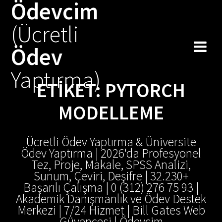
Ödevcim
Skip
to
(Ücretli
content
Ödev
Yaptırma)
ETIKET:
PYTORCH
MODELLEME
Ücretli Ödev Yaptırma & Üniversite
Ödev Yaptırma | 2026'da Profesyonel
Tez, Proje, Makale, SPSS Analizi,
Sunum, Çeviri, Deşifre | 32.230+
Başarılı Çalışma | 0 (312) 276 75 93 |
Akademik Danışmanlık ve Ödev Destek
Merkezi | 7/24 Hizmet | Bill Gates Web
Güvencesi | Ödevcim