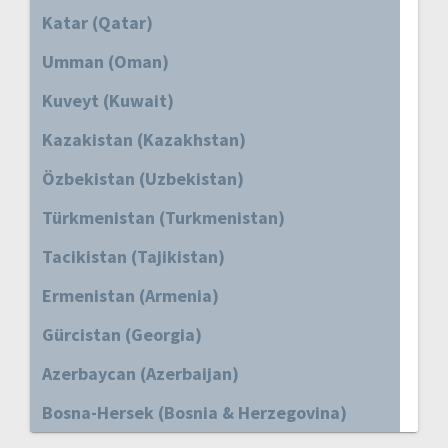
Katar (Qatar)
Umman (Oman)
Kuveyt (Kuwait)
Kazakistan (Kazakhstan)
Özbekistan (Uzbekistan)
Türkmenistan (Turkmenistan)
Tacikistan (Tajikistan)
Ermenistan (Armenia)
Gürcistan (Georgia)
Azerbaycan (Azerbaijan)
Bosna-Hersek (Bosnia & Herzegovina)