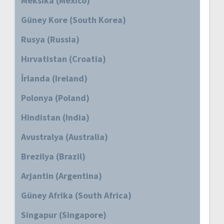
Meksika (Mexico)
Güney Kore (South Korea)
Rusya (Russia)
Hırvatistan (Croatia)
İrlanda (Ireland)
Polonya (Poland)
Hindistan (India)
Avustralya (Australia)
Brezilya (Brazil)
Arjantin (Argentina)
Güney Afrika (South Africa)
Singapur (Singapore)