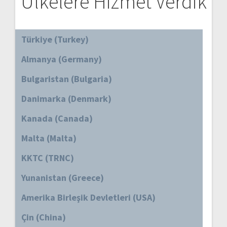
Ülkelere Hizmet Verdik
Türkiye (Turkey)
Almanya (Germany)
Bulgaristan (Bulgaria)
Danimarka (Denmark)
Kanada (Canada)
Malta (Malta)
KKTC (TRNC)
Yunanistan (Greece)
Amerika Birleşik Devletleri (USA)
Çin (China)