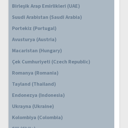
Birleşik Arap Emirlikleri (UAE)
Suudi Arabistan (Saudi Arabia)
Portekiz (Portugal)
Avusturya (Austria)
Macaristan (Hungary)
Çek Cumhuriyeti (Czech Republic)
Romanya (Romania)
Tayland (Thailand)
Endonezya (Indonesia)
Ukrayna (Ukraine)
Kolombiya (Colombia)