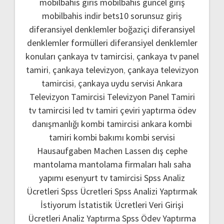
mobilbahis giris
mobilbahis güncel giriş
mobilbahis indir
bets10 sorunsuz giriş
diferansiyel denklemler boğaziçi
diferansiyel
denklemler formülleri
diferansiyel denklemler
konuları
çankaya tv tamircisi
,
çankaya tv panel
tamiri
,
çankaya televizyon
,
çankaya televizyon
tamircisi
,
çankaya uydu servisi
Ankara
Televizyon Tamircisi
Televizyon Panel Tamiri
tv tamircisi
led tv tamiri
çeviri yaptırma
ödev
danışmanlığı
kombi tamircisi ankara
kombi
tamiri
kombi bakımı
kombi servisi
Hausaufgaben Machen Lassen
dış cephe
mantolama
mantolama firmaları
halı saha
yapımı
esenyurt tv tamircisi
Spss Analiz
Ücretleri
Spss Ücretleri
Spss Analizi Yaptırmak
İstiyorum
İstatistik Ücretleri
Veri Girişi
Ücretleri
Analiz Yaptırma
Spss Ödev Yaptırma