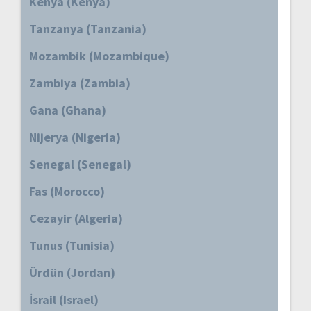
Kenya (Kenya)
Tanzanya (Tanzania)
Mozambik (Mozambique)
Zambiya (Zambia)
Gana (Ghana)
Nijerya (Nigeria)
Senegal (Senegal)
Fas (Morocco)
Cezayir (Algeria)
Tunus (Tunisia)
Ürdün (Jordan)
İsrail (Israel)