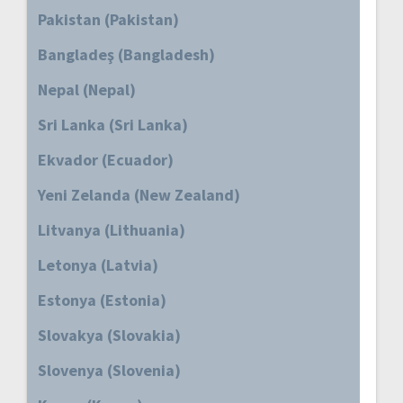
Pakistan (Pakistan)
Bangladeş (Bangladesh)
Nepal (Nepal)
Sri Lanka (Sri Lanka)
Ekvador (Ecuador)
Yeni Zelanda (New Zealand)
Litvanya (Lithuania)
Letonya (Latvia)
Estonya (Estonia)
Slovakya (Slovakia)
Slovenya (Slovenia)