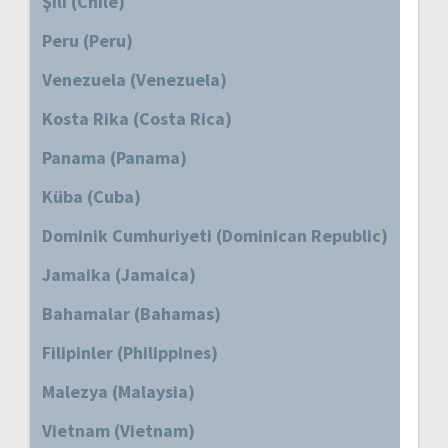
Şili (Chile)
Peru (Peru)
Venezuela (Venezuela)
Kosta Rika (Costa Rica)
Panama (Panama)
Küba (Cuba)
Dominik Cumhuriyeti (Dominican Republic)
Jamaika (Jamaica)
Bahamalar (Bahamas)
Filipinler (Philippines)
Malezya (Malaysia)
Vietnam (Vietnam)