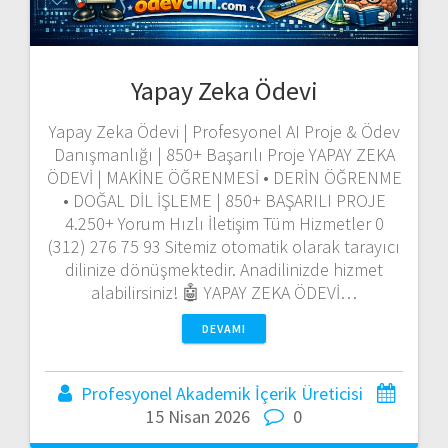
Yapay Zeka Ödevi
Yapay Zeka Ödevi | Profesyonel AI Proje & Ödev
Danışmanlığı | 850+ Başarılı Proje YAPAY ZEKA
ÖDEVİ | MAKİNE ÖĞRENMESİ • DERİN ÖĞRENME
• DOĞAL DİL İŞLEME | 850+ BAŞARILI PROJE
4.250+ Yorum Hızlı İletişim Tüm Hizmetler 0
(312) 276 75 93 Sitemiz otomatik olarak tarayıcı
dilinize dönüşmektedir. Anadilinizde hizmet
alabilirsiniz! 🤖 YAPAY ZEKA ÖDEVİ…
DEVAMI
Profesyonel Akademik İçerik Üreticisi
15 Nisan 2026
0