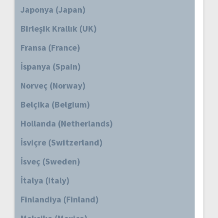
Japonya (Japan)
Birleşik Krallık (UK)
Fransa (France)
İspanya (Spain)
Norveç (Norway)
Belçika (Belgium)
Hollanda (Netherlands)
İsviçre (Switzerland)
İsveç (Sweden)
İtalya (Italy)
Finlandiya (Finland)