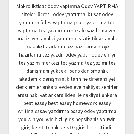
Makro İktisat ödev yaptırma
Ödev YAPTIRMA
siteleri
ücretli ödev yaptırma
iktisat ödev
yaptırma
ödev yaptırma
proje yaptırma
tez
yaptırma
tez yazdırma
makale yazdırma
veri
analizi
veri analizi yaptırma
istatistiksel analiz
makale hazırlama
tez hazırlama
proje
hazırlama
tez yazdır
ödev yaptır
ödev
en iyi
tez yazım merkezi
tez yazma
tez yazımı
tez
danışmanı
yüksek lisans danışmanlık
akademik danışmanlık
tarih ne
diferansiyel
denklemler
ankara evden eve nakliyat
şehirler
arası nakliyat ankara
ilden ile nakliyat ankara
best essay
best essay homework
essay
writing
essay yazdırma
essay ödev yaptırma
you win
you win hızlı giriş
hepsibahis youwin
giriş
bets10 canlı
bets10 giris
bets10 indir