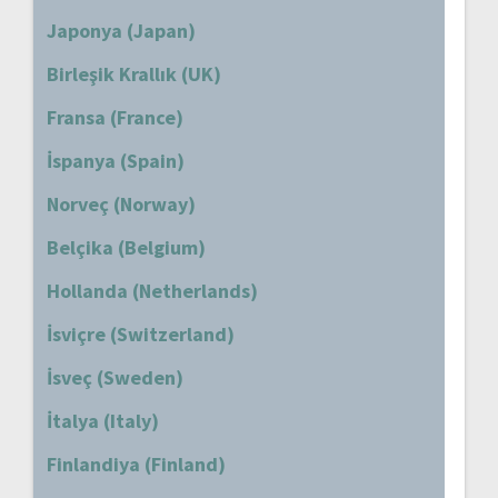
Japonya (Japan)
Birleşik Krallık (UK)
Fransa (France)
İspanya (Spain)
Norveç (Norway)
Belçika (Belgium)
Hollanda (Netherlands)
İsviçre (Switzerland)
İsveç (Sweden)
İtalya (Italy)
Finlandiya (Finland)