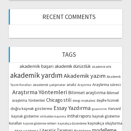
RECENT COMMENTS
TAGS
akademik başarı
akademik dürüstlük
akademik etik
akademik yardım
Akademik yazım
Akademik
Araştırma süreci
akademik çalışmalar
analiz
Yazım Kuralları
Araştırma
Araştırma Yöntemleri
Bilimsel araştırma
Bilimsel
Chicago stili
araştırma Yöntemleri
dergi makalesi
deşifre hizmeti
Essay Yazdırma
doğru kaynak gösterme
Harvard
güvenilirlik
intihal raporu
kaynak gösterme
kaynak gösterme
intihalden kaçınma
kaynakça oluşturma
kuralları
kaynak gösterme rehberi
kaynakça düzenleme
modelleme
Literatür Taraması
kitap yazdırma
Modelleme