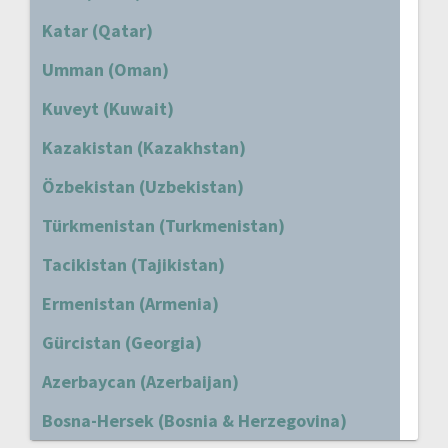
Katar (Qatar)
Umman (Oman)
Kuveyt (Kuwait)
Kazakistan (Kazakhstan)
Özbekistan (Uzbekistan)
Türkmenistan (Turkmenistan)
Tacikistan (Tajikistan)
Ermenistan (Armenia)
Gürcistan (Georgia)
Azerbaycan (Azerbaijan)
Bosna-Hersek (Bosnia & Herzegovina)