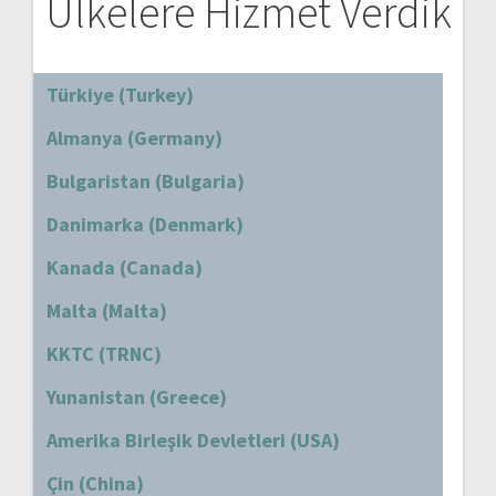
Ülkelere Hizmet Verdik
Türkiye (Turkey)
Almanya (Germany)
Bulgaristan (Bulgaria)
Danimarka (Denmark)
Kanada (Canada)
Malta (Malta)
KKTC (TRNC)
Yunanistan (Greece)
Amerika Birleşik Devletleri (USA)
Çin (China)