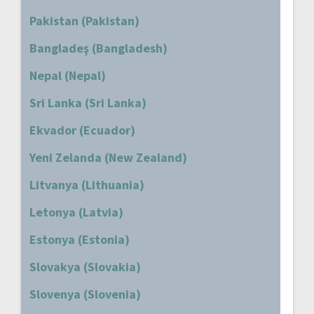
Pakistan (Pakistan)
Bangladeş (Bangladesh)
Nepal (Nepal)
Sri Lanka (Sri Lanka)
Ekvador (Ecuador)
Yeni Zelanda (New Zealand)
Litvanya (Lithuania)
Letonya (Latvia)
Estonya (Estonia)
Slovakya (Slovakia)
Slovenya (Slovenia)