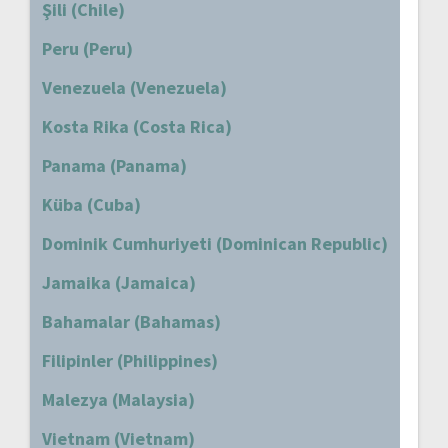
Şili (Chile)
Peru (Peru)
Venezuela (Venezuela)
Kosta Rika (Costa Rica)
Panama (Panama)
Küba (Cuba)
Dominik Cumhuriyeti (Dominican Republic)
Jamaika (Jamaica)
Bahamalar (Bahamas)
Filipinler (Philippines)
Malezya (Malaysia)
Vietnam (Vietnam)