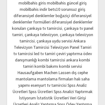
mobilbahis giris
mobilbahis güncel giriş
mobilbahis indir
bets10 sorunsuz giriş
diferansiyel denklemler boğaziçi
diferansiyel
denklemler formülleri
diferansiyel denklemler
konuları
çankaya tv tamircisi
,
çankaya tv panel
tamiri
,
çankaya televizyon
,
çankaya televizyon
tamircisi
,
çankaya uydu servisi
Ankara
Televizyon Tamircisi
Televizyon Panel Tamiri
tv tamircisi
led tv tamiri
çeviri yaptırma
ödev
danışmanlığı
kombi tamircisi ankara
kombi
tamiri
kombi bakımı
kombi servisi
Hausaufgaben Machen Lassen
dış cephe
mantolama
mantolama firmaları
halı saha
yapımı
esenyurt tv tamircisi
Spss Analiz
Ücretleri
Spss Ücretleri
Spss Analizi Yaptırmak
İstiyorum
İstatistik Ücretleri
Veri Girişi
Ücretleri
Analiz Yaptırma
Spss Ödev Yaptırma