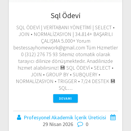
Sql Ödevi
SQL ÖDEVİ | VERİTABANI YÖNETİMİ | SELECT •
JOIN • NORMALİZASYON | 34.814+ BAŞARILI
ÇALIŞMA 5.000+ Yorum
bestessayhomework@gmail.com Tüm Hizmetler
0 (312) 276 75 93 Sitemiz otomatik olarak
tarayıcı dilinize dönüşmektedir. Anadilinizde
hizmet alabilirsiniz! 💾 SQL ÖDEVİ • SELECT •
JOIN • GROUP BY • SUBQUERY •
NORMALİZASYON • TRIGGER • 7/24 DESTEK 💾
SQL…
DEVAMI
Profesyonel Akademik İçerik Üreticisi
29 Nisan 2026
0