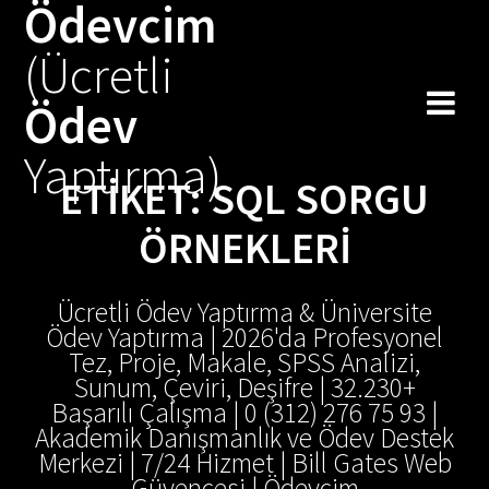
Ödevcim
Skip
to
(Ücretli
content
Ödev
Yaptırma)
ETIKET:
SQL SORGU
ÖRNEKLERI
Ücretli Ödev Yaptırma & Üniversite
Ödev Yaptırma | 2026'da Profesyonel
Tez, Proje, Makale, SPSS Analizi,
Sunum, Çeviri, Deşifre | 32.230+
Başarılı Çalışma | 0 (312) 276 75 93 |
Akademik Danışmanlık ve Ödev Destek
Merkezi | 7/24 Hizmet | Bill Gates Web
Güvencesi | Ödevcim