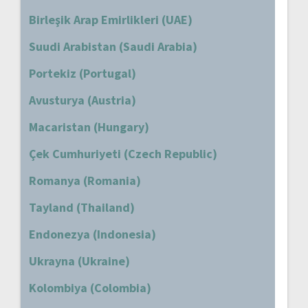
Birleşik Arap Emirlikleri (UAE)
Suudi Arabistan (Saudi Arabia)
Portekiz (Portugal)
Avusturya (Austria)
Macaristan (Hungary)
Çek Cumhuriyeti (Czech Republic)
Romanya (Romania)
Tayland (Thailand)
Endonezya (Indonesia)
Ukrayna (Ukraine)
Kolombiya (Colombia)