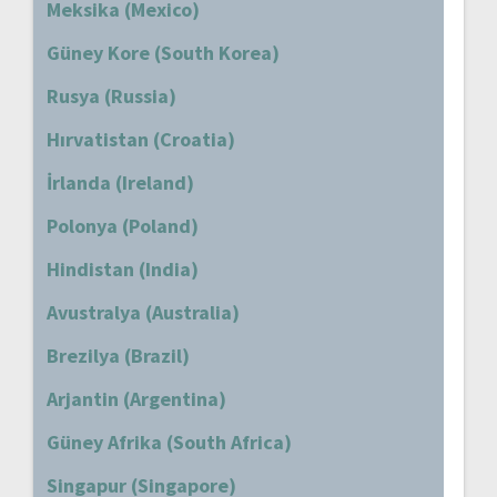
Meksika (Mexico)
Güney Kore (South Korea)
Rusya (Russia)
Hırvatistan (Croatia)
İrlanda (Ireland)
Polonya (Poland)
Hindistan (India)
Avustralya (Australia)
Brezilya (Brazil)
Arjantin (Argentina)
Güney Afrika (South Africa)
Singapur (Singapore)