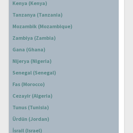
Kenya (Kenya)
Tanzanya (Tanzania)
Mozambik (Mozambique)
Zambiya (Zambia)
Gana (Ghana)
Nijerya (Nigeria)
Senegal (Senegal)
Fas (Morocco)
Cezayir (Algeria)
Tunus (Tunisia)
Ürdün (Jordan)
İsrail (Israel)