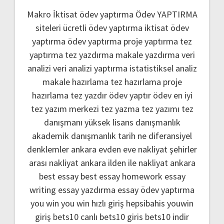
Makro İktisat ödev yaptırma
Ödev YAPTIRMA
siteleri
ücretli ödev yaptırma
iktisat ödev
yaptırma
ödev yaptırma
proje yaptırma
tez
yaptırma
tez yazdırma
makale yazdırma
veri
analizi
veri analizi yaptırma
istatistiksel analiz
makale hazırlama
tez hazırlama
proje
hazırlama
tez yazdır
ödev yaptır
ödev
en iyi
tez yazım merkezi
tez yazma
tez yazımı
tez
danışmanı
yüksek lisans danışmanlık
akademik danışmanlık
tarih ne
diferansiyel
denklemler
ankara evden eve nakliyat
şehirler
arası nakliyat ankara
ilden ile nakliyat ankara
best essay
best essay homework
essay
writing
essay yazdırma
essay ödev yaptırma
you win
you win hızlı giriş
hepsibahis youwin
giriş
bets10 canlı
bets10 giris
bets10 indir