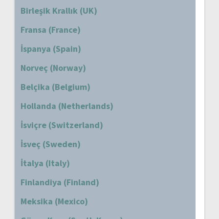
Birleşik Krallık (UK)
Fransa (France)
İspanya (Spain)
Norveç (Norway)
Belçika (Belgium)
Hollanda (Netherlands)
İsviçre (Switzerland)
İsveç (Sweden)
İtalya (Italy)
Finlandiya (Finland)
Meksika (Mexico)