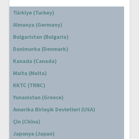
Türkiye (Turkey)
Almanya (Germany)
Bulgaristan (Bulgaria)
Danimarka (Denmark)
Kanada (Canada)
Malta (Malta)
KKTC (TRNC)
Yunanistan (Greece)
Amerika Birleşik Devletleri (USA)
Çin (China)
Japonya (Japan)