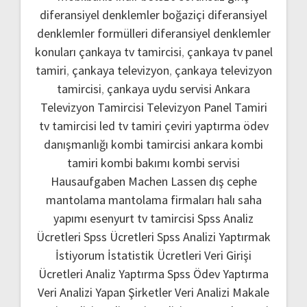
diferansiyel denklemler boğaziçi
diferansiyel
denklemler formülleri
diferansiyel denklemler
konuları
çankaya tv tamircisi
,
çankaya tv panel
tamiri
,
çankaya televizyon
,
çankaya televizyon
tamircisi
,
çankaya uydu servisi
Ankara
Televizyon Tamircisi
Televizyon Panel Tamiri
tv tamircisi
led tv tamiri
çeviri yaptırma
ödev
danışmanlığı
kombi tamircisi ankara
kombi
tamiri
kombi bakımı
kombi servisi
Hausaufgaben Machen Lassen
dış cephe
mantolama
mantolama firmaları
halı saha
yapımı
esenyurt tv tamircisi
Spss Analiz
Ücretleri
Spss Ücretleri
Spss Analizi Yaptırmak
İstiyorum
İstatistik Ücretleri
Veri Girişi
Ücretleri
Analiz Yaptırma
Spss Ödev Yaptırma
Veri Analizi Yapan Şirketler
Veri Analizi Makale