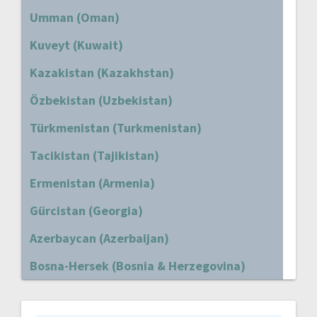
Umman (Oman)
Kuveyt (Kuwait)
Kazakistan (Kazakhstan)
Özbekistan (Uzbekistan)
Türkmenistan (Turkmenistan)
Tacikistan (Tajikistan)
Ermenistan (Armenia)
Gürcistan (Georgia)
Azerbaycan (Azerbaijan)
Bosna-Hersek (Bosnia & Herzegovina)