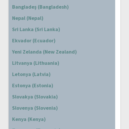
Bangladeş (Bangladesh)
Nepal (Nepal)
Sri Lanka (Sri Lanka)
Ekvador (Ecuador)
Yeni Zelanda (New Zealand)
Litvanya (Lithuania)
Letonya (Latvia)
Estonya (Estonia)
Slovakya (Slovakia)
Slovenya (Slovenia)
Kenya (Kenya)