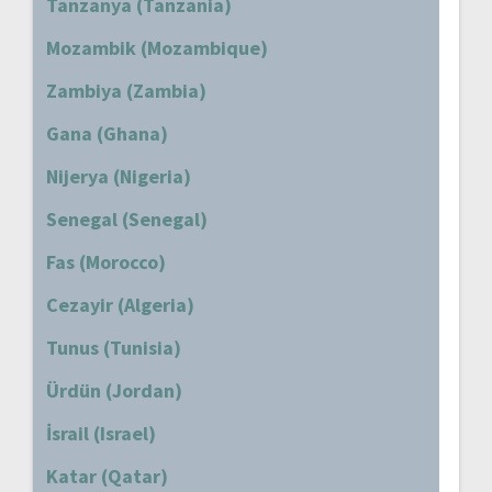
Tanzanya (Tanzania)
Mozambik (Mozambique)
Zambiya (Zambia)
Gana (Ghana)
Nijerya (Nigeria)
Senegal (Senegal)
Fas (Morocco)
Cezayir (Algeria)
Tunus (Tunisia)
Ürdün (Jordan)
İsrail (Israel)
Katar (Qatar)