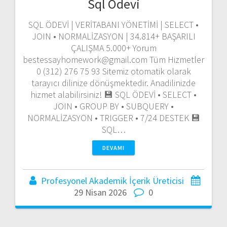
Sql Ödevi
SQL ÖDEVİ | VERİTABANI YÖNETİMİ | SELECT •
JOIN • NORMALİZASYON | 34.814+ BAŞARILI
ÇALIŞMA 5.000+ Yorum
bestessayhomework@gmail.com Tüm Hizmetler
0 (312) 276 75 93 Sitemiz otomatik olarak
tarayıcı dilinize dönüşmektedir. Anadilinizde
hizmet alabilirsiniz! 💾 SQL ÖDEVİ • SELECT •
JOIN • GROUP BY • SUBQUERY •
NORMALİZASYON • TRIGGER • 7/24 DESTEK 💾
SQL…
DEVAMI
Profesyonel Akademik İçerik Üreticisi
29 Nisan 2026
0