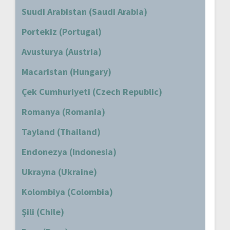
Suudi Arabistan (Saudi Arabia)
Portekiz (Portugal)
Avusturya (Austria)
Macaristan (Hungary)
Çek Cumhuriyeti (Czech Republic)
Romanya (Romania)
Tayland (Thailand)
Endonezya (Indonesia)
Ukrayna (Ukraine)
Kolombiya (Colombia)
Şili (Chile)