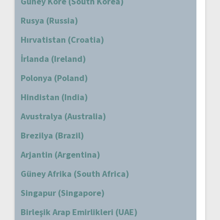
Güney Kore (South Korea)
Rusya (Russia)
Hırvatistan (Croatia)
İrlanda (Ireland)
Polonya (Poland)
Hindistan (India)
Avustralya (Australia)
Brezilya (Brazil)
Arjantin (Argentina)
Güney Afrika (South Africa)
Singapur (Singapore)
Birleşik Arap Emirlikleri (UAE)