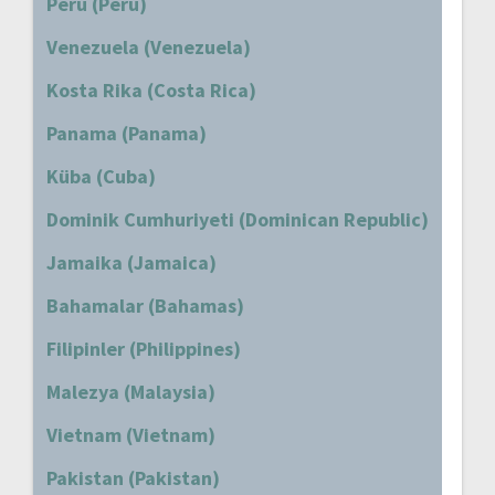
Peru (Peru)
Venezuela (Venezuela)
Kosta Rika (Costa Rica)
Panama (Panama)
Küba (Cuba)
Dominik Cumhuriyeti (Dominican Republic)
Jamaika (Jamaica)
Bahamalar (Bahamas)
Filipinler (Philippines)
Malezya (Malaysia)
Vietnam (Vietnam)
Pakistan (Pakistan)