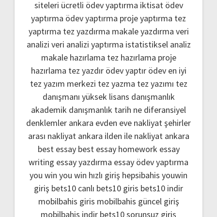
siteleri
ücretli ödev yaptırma
iktisat ödev
yaptırma
ödev yaptırma
proje yaptırma
tez
yaptırma
tez yazdırma
makale yazdırma
veri
analizi
veri analizi yaptırma
istatistiksel analiz
makale hazırlama
tez hazırlama
proje
hazırlama
tez yazdır
ödev yaptır
ödev
en iyi
tez yazım merkezi
tez yazma
tez yazımı
tez
danışmanı
yüksek lisans danışmanlık
akademik danışmanlık
tarih ne
diferansiyel
denklemler
ankara evden eve nakliyat
şehirler
arası nakliyat ankara
ilden ile nakliyat ankara
best essay
best essay homework
essay
writing
essay yazdırma
essay ödev yaptırma
you win
you win hızlı giriş
hepsibahis youwin
giriş
bets10 canlı
bets10 giris
bets10 indir
mobilbahis giris
mobilbahis güncel giriş
mobilbahis indir
bets10 sorunsuz giriş