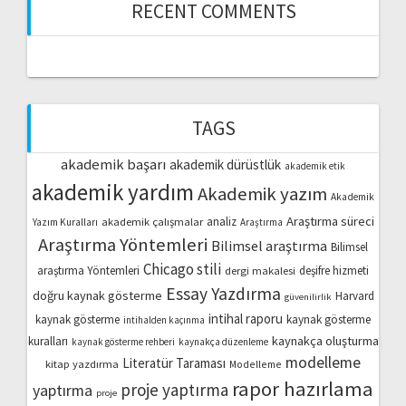
RECENT COMMENTS
TAGS
akademik başarı
akademik dürüstlük
akademik etik
akademik yardım
Akademik yazım
Akademik
Araştırma süreci
akademik çalışmalar
analiz
Yazım Kuralları
Araştırma
Araştırma Yöntemleri
Bilimsel araştırma
Bilimsel
Chicago stili
araştırma Yöntemleri
dergi makalesi
deşifre hizmeti
Essay Yazdırma
doğru kaynak gösterme
Harvard
güvenilirlik
intihal raporu
kaynak gösterme
kaynak gösterme
intihalden kaçınma
kaynakça oluşturma
kuralları
kaynak gösterme rehberi
kaynakça düzenleme
modelleme
Literatür Taraması
kitap yazdırma
Modelleme
rapor hazırlama
proje yaptırma
yaptırma
proje