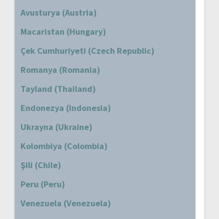
Avusturya (Austria)
Macaristan (Hungary)
Çek Cumhuriyeti (Czech Republic)
Romanya (Romania)
Tayland (Thailand)
Endonezya (Indonesia)
Ukrayna (Ukraine)
Kolombiya (Colombia)
Şili (Chile)
Peru (Peru)
Venezuela (Venezuela)