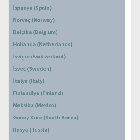
İspanya (Spain)
Norveç (Norway)
Belçika (Belgium)
Hollanda (Netherlands)
İsviçre (Switzerland)
İsveç (Sweden)
İtalya (Italy)
Finlandiya (Finland)
Meksika (Mexico)
Güney Kore (South Korea)
Rusya (Russia)