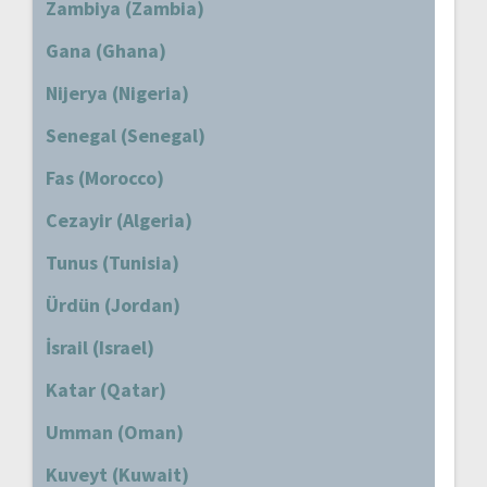
Zambiya (Zambia)
Gana (Ghana)
Nijerya (Nigeria)
Senegal (Senegal)
Fas (Morocco)
Cezayir (Algeria)
Tunus (Tunisia)
Ürdün (Jordan)
İsrail (Israel)
Katar (Qatar)
Umman (Oman)
Kuveyt (Kuwait)