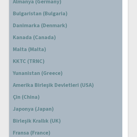
Almanya (Germany)
Bulgaristan (Bulgaria)
Danimarka (Denmark)
Kanada (Canada)
Malta (Malta)
KKTC (TRNC)
Yunanistan (Greece)
Amerika Birleşik Devletleri (USA)
Çin (China)
Japonya (Japan)
Birleşik Krallık (UK)
Fransa (France)