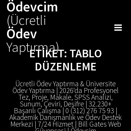
Ödevcim
Skip
to
(Ücretli
content
Ödev
Yaptırma)
ETIKET:
TABLO
DÜZENLEME
Ücretli Ödev Yaptırma & Üniversite
Ödev Yaptırma | 2026'da Profesyonel
Tez, Proje, Makale, SPSS Analizi,
Sunum, Çeviri, Deşifre | 32.230+
Başarılı Çalışma | 0 (312) 276 75 93 |
Akademik Danışmanlık ve Ödev Destek
Merkezi | 7/24 Hizmet | Bill Gates Web
Güvencesi | Ödevcim