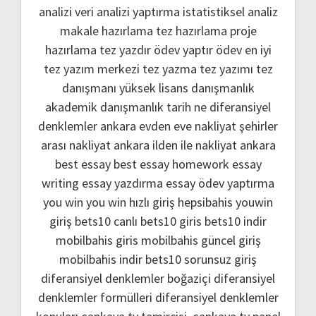
analizi
veri analizi yaptırma
istatistiksel analiz
makale hazırlama
tez hazırlama
proje
hazırlama
tez yazdır
ödev yaptır
ödev
en iyi
tez yazım merkezi
tez yazma
tez yazımı
tez
danışmanı
yüksek lisans danışmanlık
akademik danışmanlık
tarih ne
diferansiyel
denklemler
ankara evden eve nakliyat
şehirler
arası nakliyat ankara
ilden ile nakliyat ankara
best essay
best essay homework
essay
writing
essay yazdırma
essay ödev yaptırma
you win
you win hızlı giriş
hepsibahis youwin
giriş
bets10 canlı
bets10 giris
bets10 indir
mobilbahis giris
mobilbahis güncel giriş
mobilbahis indir
bets10 sorunsuz giriş
diferansiyel denklemler boğaziçi
diferansiyel
denklemler formülleri
diferansiyel denklemler