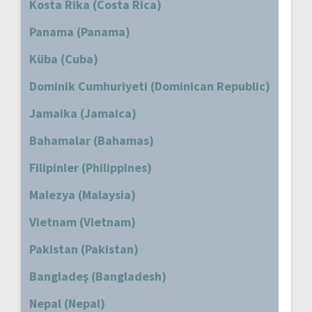
Kosta Rika (Costa Rica)
Panama (Panama)
Küba (Cuba)
Dominik Cumhuriyeti (Dominican Republic)
Jamaika (Jamaica)
Bahamalar (Bahamas)
Filipinler (Philippines)
Malezya (Malaysia)
Vietnam (Vietnam)
Pakistan (Pakistan)
Bangladeş (Bangladesh)
Nepal (Nepal)