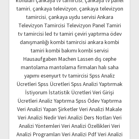
konuları
çankaya tv tamircisi
,
çankaya tv panel
tamiri
,
çankaya televizyon
,
çankaya televizyon
tamircisi
,
çankaya uydu servisi
Ankara
Televizyon Tamircisi
Televizyon Panel Tamiri
tv tamircisi
led tv tamiri
çeviri yaptırma
ödev
danışmanlığı
kombi tamircisi ankara
kombi
tamiri
kombi bakımı
kombi servisi
Hausaufgaben Machen Lassen
dış cephe
mantolama
mantolama firmaları
halı saha
yapımı
esenyurt tv tamircisi
Spss Analiz
Ücretleri
Spss Ücretleri
Spss Analizi Yaptırmak
İstiyorum
İstatistik Ücretleri
Veri Girişi
Ücretleri
Analiz Yaptırma
Spss Ödev Yaptırma
Veri Analizi Yapan Şirketler
Veri Analizi Makale
Veri Analizi Nedir
Veri Analizi Ders Notları
Veri
Analizi Yöntemleri
Veri Analizi Özellikleri
Veri
Analizi Programları
Veri Analizi Pdf
Veri Analizi