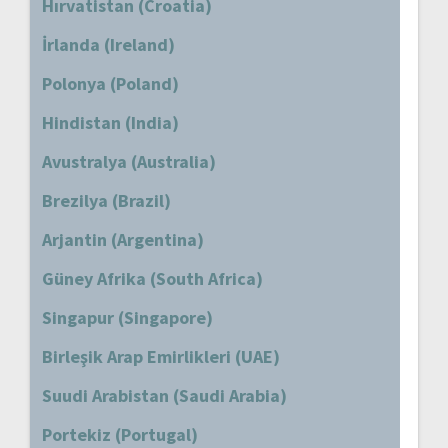
Hırvatistan (Croatia)
İrlanda (Ireland)
Polonya (Poland)
Hindistan (India)
Avustralya (Australia)
Brezilya (Brazil)
Arjantin (Argentina)
Güney Afrika (South Africa)
Singapur (Singapore)
Birleşik Arap Emirlikleri (UAE)
Suudi Arabistan (Saudi Arabia)
Portekiz (Portugal)