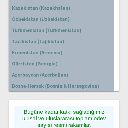
Kazakistan (Kazakhstan)
Özbekistan (Uzbekistan)
Türkmenistan (Turkmenistan)
Tacikistan (Tajikistan)
Ermenistan (Armenia)
Gürcistan (Georgia)
Azerbaycan (Azerbaijan)
Bosna-Hersek (Bosnia & Herzegovina)
Bugüne kadar katkı sağladığımız
ulusal ve uluslararası toplam ödev
sayısı resmi rakamlar,