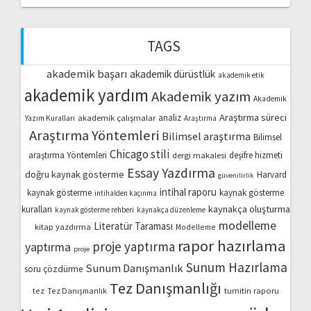
TAGS
akademik başarı
akademik dürüstlük
akademik etik
akademik yardım
Akademik yazım
Akademik
Araştırma süreci
akademik çalışmalar
analiz
Yazım Kuralları
Araştırma
Araştırma Yöntemleri
Bilimsel araştırma
Bilimsel
Chicago stili
araştırma Yöntemleri
dergi makalesi
deşifre hizmeti
Essay Yazdırma
doğru kaynak gösterme
Harvard
güvenilirlik
intihal raporu
kaynak gösterme
kaynak gösterme
intihalden kaçınma
kaynakça oluşturma
kuralları
kaynak gösterme rehberi
kaynakça düzenleme
modelleme
Literatür Taraması
kitap yazdırma
Modelleme
rapor hazırlama
proje yaptırma
yaptırma
proje
Sunum Hazırlama
Sunum Danışmanlık
soru çözdürme
Tez Danışmanlığı
turnitin raporu
tez
Tez Danışmanlık