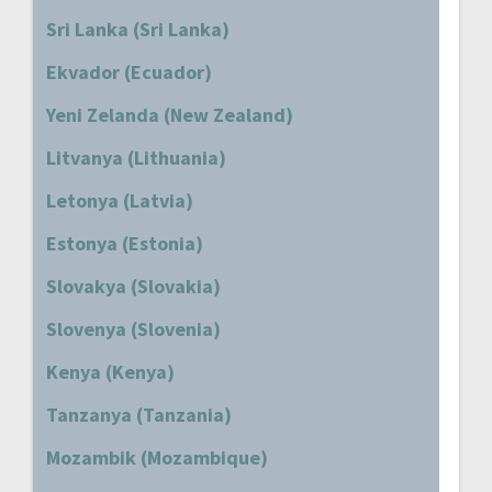
Sri Lanka (Sri Lanka)
Ekvador (Ecuador)
Yeni Zelanda (New Zealand)
Litvanya (Lithuania)
Letonya (Latvia)
Estonya (Estonia)
Slovakya (Slovakia)
Slovenya (Slovenia)
Kenya (Kenya)
Tanzanya (Tanzania)
Mozambik (Mozambique)