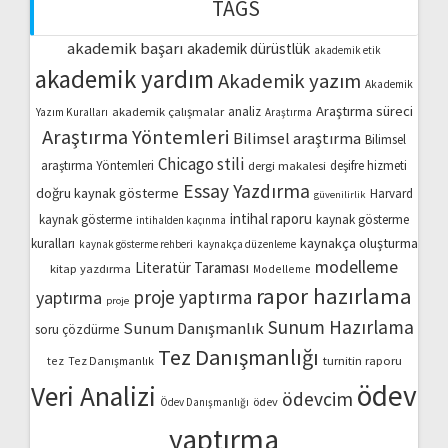
TAGS
akademik başarı
akademik dürüstlük
akademik etik
akademik yardım
Akademik yazım
Akademik
Araştırma süreci
akademik çalışmalar
analiz
Yazım Kuralları
Araştırma
Araştırma Yöntemleri
Bilimsel araştırma
Bilimsel
Chicago stili
araştırma Yöntemleri
dergi makalesi
deşifre hizmeti
Essay Yazdırma
doğru kaynak gösterme
Harvard
güvenilirlik
intihal raporu
kaynak gösterme
kaynak gösterme
intihalden kaçınma
kaynakça oluşturma
kuralları
kaynak gösterme rehberi
kaynakça düzenleme
modelleme
Literatür Taraması
kitap yazdırma
Modelleme
rapor hazırlama
proje yaptırma
yaptırma
proje
Sunum Hazırlama
Sunum Danışmanlık
soru çözdürme
Tez Danışmanlığı
turnitin raporu
tez
Tez Danışmanlık
ödev
Veri Analizi
ödevcim
ödev
Ödev Danışmanlığı
yaptırma