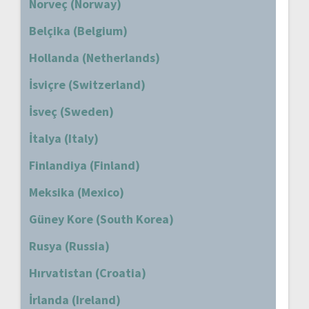
Norveç (Norway)
Belçika (Belgium)
Hollanda (Netherlands)
İsviçre (Switzerland)
İsveç (Sweden)
İtalya (Italy)
Finlandiya (Finland)
Meksika (Mexico)
Güney Kore (South Korea)
Rusya (Russia)
Hırvatistan (Croatia)
İrlanda (Ireland)