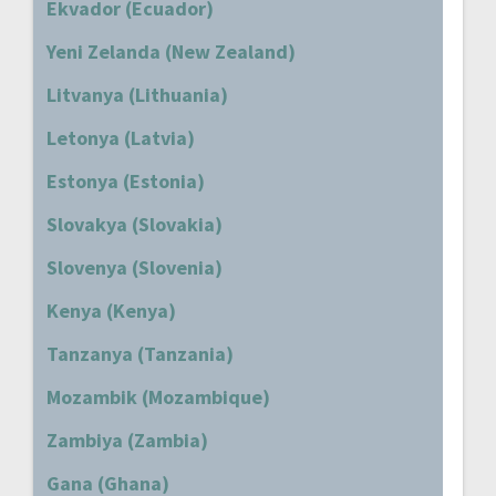
Ekvador (Ecuador)
Yeni Zelanda (New Zealand)
Litvanya (Lithuania)
Letonya (Latvia)
Estonya (Estonia)
Slovakya (Slovakia)
Slovenya (Slovenia)
Kenya (Kenya)
Tanzanya (Tanzania)
Mozambik (Mozambique)
Zambiya (Zambia)
Gana (Ghana)