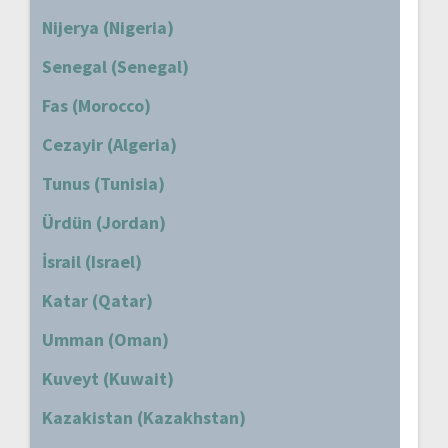
Nijerya (Nigeria)
Senegal (Senegal)
Fas (Morocco)
Cezayir (Algeria)
Tunus (Tunisia)
Ürdün (Jordan)
İsrail (Israel)
Katar (Qatar)
Umman (Oman)
Kuveyt (Kuwait)
Kazakistan (Kazakhstan)