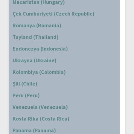
Macaristan (Hungary)
Çek Cumhuriyeti (Czech Republic)
Romanya (Romania)
Tayland (Thailand)
Endonezya (Indonesia)
Ukrayna (Ukraine)
Kolombiya (Colombia)
Şili (Chile)
Peru (Peru)
Venezuela (Venezuela)
Kosta Rika (Costa Rica)
Panama (Panama)