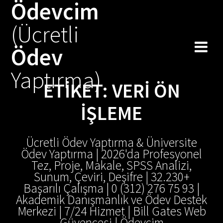
Ödevcim
Skip
to
(Ücretli
content
Ödev
Yaptırma)
ETIKET:
VERI ÖN
IŞLEME
Ücretli Ödev Yaptırma & Üniversite
Ödev Yaptırma | 2026'da Profesyonel
Tez, Proje, Makale, SPSS Analizi,
Sunum, Çeviri, Deşifre | 32.230+
Başarılı Çalışma | 0 (312) 276 75 93 |
Akademik Danışmanlık ve Ödev Destek
Merkezi | 7/24 Hizmet | Bill Gates Web
Güvencesi | Ödevcim