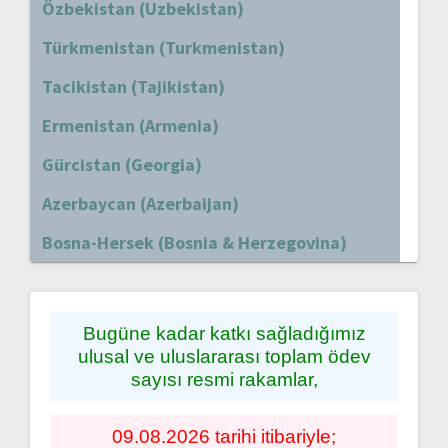
Özbekistan (Uzbekistan)
Türkmenistan (Turkmenistan)
Tacikistan (Tajikistan)
Ermenistan (Armenia)
Gürcistan (Georgia)
Azerbaycan (Azerbaijan)
Bosna-Hersek (Bosnia & Herzegovina)
Bugüne kadar katkı sağladığımız
ulusal ve uluslararası toplam ödev
sayısı resmi rakamlar,
09.08.2026 tarihi itibariyle;