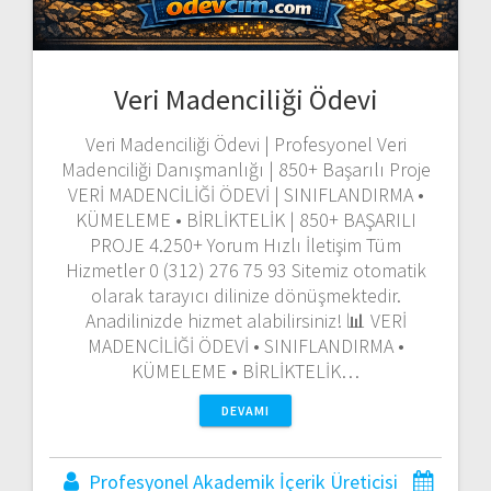
Veri Madenciliği Ödevi
Veri Madenciliği Ödevi | Profesyonel Veri
Madenciliği Danışmanlığı | 850+ Başarılı Proje
VERİ MADENCİLİĞİ ÖDEVİ | SINIFLANDIRMA •
KÜMELEME • BİRLİKTELİK | 850+ BAŞARILI
PROJE 4.250+ Yorum Hızlı İletişim Tüm
Hizmetler 0 (312) 276 75 93 Sitemiz otomatik
olarak tarayıcı dilinize dönüşmektedir.
Anadilinizde hizmet alabilirsiniz! 📊 VERİ
MADENCİLİĞİ ÖDEVİ • SINIFLANDIRMA •
KÜMELEME • BİRLİKTELİK…
DEVAMI
Profesyonel Akademik İçerik Üreticisi