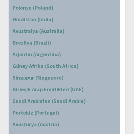
Polonya (Poland)
Hindistan (India)
Avustralya (Australia)
Brezilya (Brazil)
Arjantin (Argentina)
Güney Afrika (South Africa)
Singapur (Singapore)
Birleşik Arap Emirlikleri (UAE)
Suudi Arabistan (Saudi Arabia)
Portekiz (Portugal)
Avusturya (Austria)