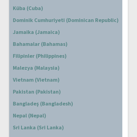
Küba (Cuba)
Dominik Cumhuriyeti (Dominican Republic)
Jamaika (Jamaica)
Bahamalar (Bahamas)
Filipinler (Philippines)
Malezya (Malaysia)
Vietnam (Vietnam)
Pakistan (Pakistan)
Bangladeş (Bangladesh)
Nepal (Nepal)
Sri Lanka (Sri Lanka)