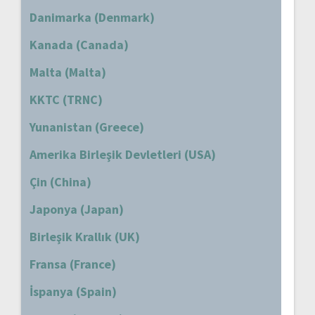
Danimarka (Denmark)
Kanada (Canada)
Malta (Malta)
KKTC (TRNC)
Yunanistan (Greece)
Amerika Birleşik Devletleri (USA)
Çin (China)
Japonya (Japan)
Birleşik Krallık (UK)
Fransa (France)
İspanya (Spain)