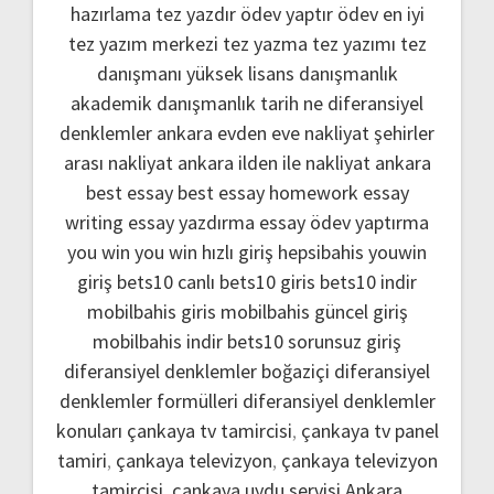
hazırlama
tez yazdır
ödev yaptır
ödev
en iyi
tez yazım merkezi
tez yazma
tez yazımı
tez
danışmanı
yüksek lisans danışmanlık
akademik danışmanlık
tarih ne
diferansiyel
denklemler
ankara evden eve nakliyat
şehirler
arası nakliyat ankara
ilden ile nakliyat ankara
best essay
best essay homework
essay
writing
essay yazdırma
essay ödev yaptırma
you win
you win hızlı giriş
hepsibahis youwin
giriş
bets10 canlı
bets10 giris
bets10 indir
mobilbahis giris
mobilbahis güncel giriş
mobilbahis indir
bets10 sorunsuz giriş
diferansiyel denklemler boğaziçi
diferansiyel
denklemler formülleri
diferansiyel denklemler
konuları
çankaya tv tamircisi
,
çankaya tv panel
tamiri
,
çankaya televizyon
,
çankaya televizyon
tamircisi
,
çankaya uydu servisi
Ankara