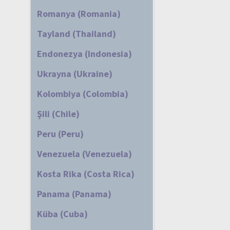
Romanya (Romania)
Tayland (Thailand)
Endonezya (Indonesia)
Ukrayna (Ukraine)
Kolombiya (Colombia)
Şili (Chile)
Peru (Peru)
Venezuela (Venezuela)
Kosta Rika (Costa Rica)
Panama (Panama)
Küba (Cuba)