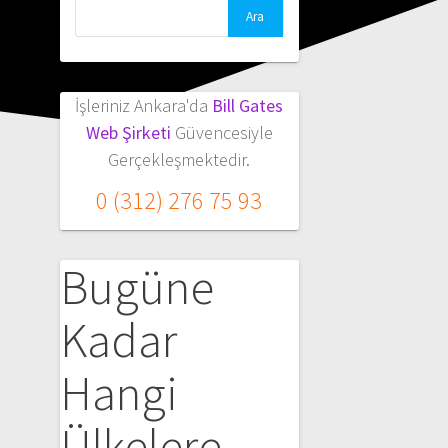
Arama:
İşleriniz Ankara'da
Bill Gates
Web Şirketi
Güvencesiyle
Gerçekleşmektedir.
0 (312) 276 75 93
Bugüne
Kadar
Hangi
Ülkelere