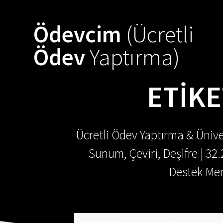
Skip
to
Ödevcim
(Ücretli
content
Ödev
Yaptırma)
ETIKE
Ücretli Ödev Yaptırma & Ünive
Sunum, Çeviri, Deşifre | 32
Destek Mer