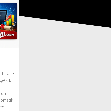
ELECT •
ŞARILI
 Tüm
otomatik
edir.