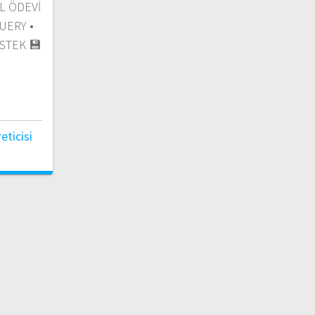
SQL ÖDEVİ
UERY •
STEK 💾
ticisi