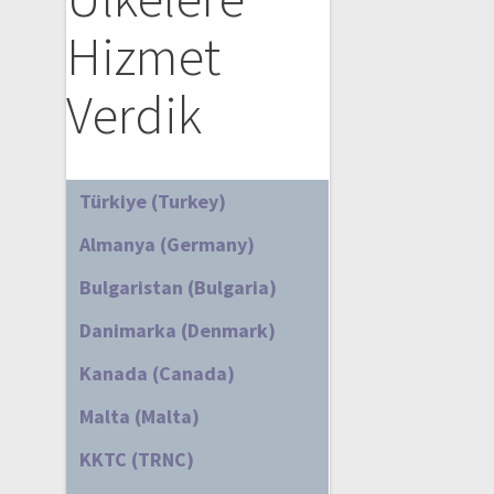
Hizmet
Verdik
Türkiye (Turkey)
Almanya (Germany)
Bulgaristan (Bulgaria)
Danimarka (Denmark)
Kanada (Canada)
Malta (Malta)
KKTC (TRNC)