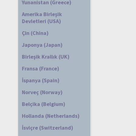
Yunanistan (Greece)
Amerika Birleşik
Devletleri (USA)
Çin (China)
Japonya (Japan)
Birleşik Krallık (UK)
Fransa (France)
İspanya (Spain)
Norveç (Norway)
Belçika (Belgium)
Hollanda (Netherlands)
İsviçre (Switzerland)