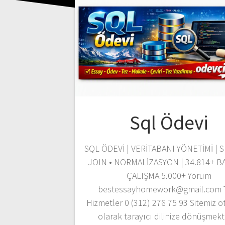
Sql Ödevi
SQL ÖDEVİ | VERİTABANI YÖNETİMİ | S
JOIN • NORMALİZASYON | 34.814+ BA
ÇALIŞMA 5.000+ Yorum
bestessayhomework@gmail.com
Hizmetler 0 (312) 276 75 93 Sitemiz 
olarak tarayıcı dilinize dönüşmekt