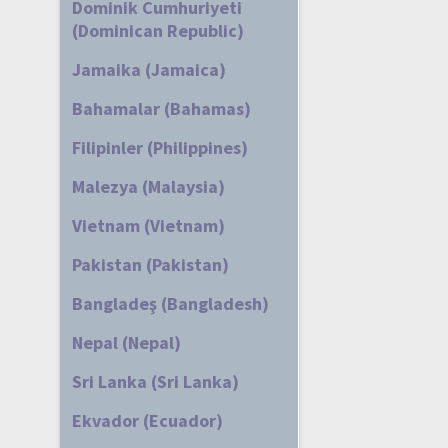
Dominik Cumhuriyeti
(Dominican Republic)
Jamaika (Jamaica)
Bahamalar (Bahamas)
Filipinler (Philippines)
Malezya (Malaysia)
Vietnam (Vietnam)
Pakistan (Pakistan)
Bangladeş (Bangladesh)
Nepal (Nepal)
Sri Lanka (Sri Lanka)
Ekvador (Ecuador)