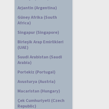
Arjantin (Argentina)
Güney Afrika (South
Africa)
Singapur (Singapore)
Birleşik Arap Emirlikleri
(UAE)
Suudi Arabistan (Saudi
Arabia)
Portekiz (Portugal)
Avusturya (Austria)
Macaristan (Hungary)
Çek Cumhuriyeti (Czech
Republic)