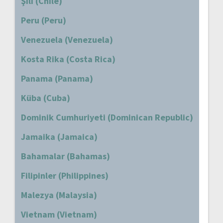
Şili (Chile)
Peru (Peru)
Venezuela (Venezuela)
Kosta Rika (Costa Rica)
Panama (Panama)
Küba (Cuba)
Dominik Cumhuriyeti (Dominican Republic)
Jamaika (Jamaica)
Bahamalar (Bahamas)
Filipinler (Philippines)
Malezya (Malaysia)
Vietnam (Vietnam)