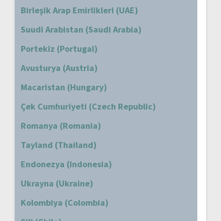
Birleşik Arap Emirlikleri (UAE)
Suudi Arabistan (Saudi Arabia)
Portekiz (Portugal)
Avusturya (Austria)
Macaristan (Hungary)
Çek Cumhuriyeti (Czech Republic)
Romanya (Romania)
Tayland (Thailand)
Endonezya (Indonesia)
Ukrayna (Ukraine)
Kolombiya (Colombia)