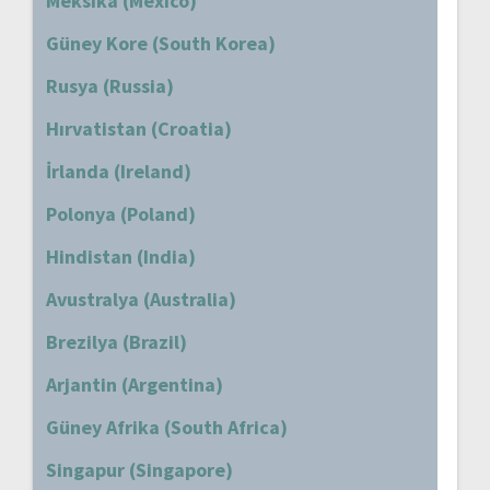
Meksika (Mexico)
Güney Kore (South Korea)
Rusya (Russia)
Hırvatistan (Croatia)
İrlanda (Ireland)
Polonya (Poland)
Hindistan (India)
Avustralya (Australia)
Brezilya (Brazil)
Arjantin (Argentina)
Güney Afrika (South Africa)
Singapur (Singapore)