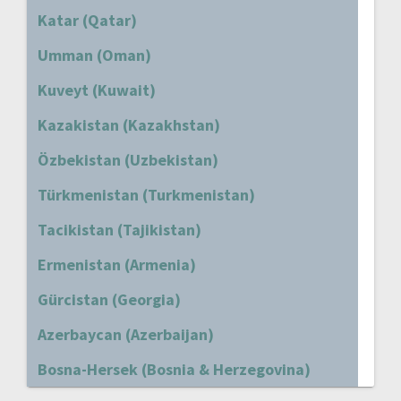
Katar (Qatar)
Umman (Oman)
Kuveyt (Kuwait)
Kazakistan (Kazakhstan)
Özbekistan (Uzbekistan)
Türkmenistan (Turkmenistan)
Tacikistan (Tajikistan)
Ermenistan (Armenia)
Gürcistan (Georgia)
Azerbaycan (Azerbaijan)
Bosna-Hersek (Bosnia & Herzegovina)