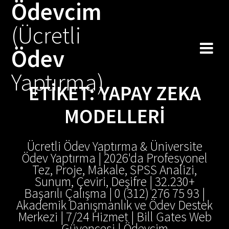
Ödevcim
Skip
to
(Ücretli
content
Ödev
Yaptırma)
ETIKET:
YAPAY ZEKA
MODELLERI
Ücretli Ödev Yaptırma & Üniversite
Ödev Yaptırma | 2026'da Profesyonel
Tez, Proje, Makale, SPSS Analizi,
Sunum, Çeviri, Deşifre | 32.230+
Başarılı Çalışma | 0 (312) 276 75 93 |
Akademik Danışmanlık ve Ödev Destek
Merkezi | 7/24 Hizmet | Bill Gates Web
Güvencesi | Ödevcim