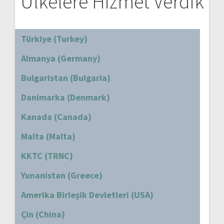
Ülkelere Hizmet Verdik
Türkiye (Turkey)
Almanya (Germany)
Bulgaristan (Bulgaria)
Danimarka (Denmark)
Kanada (Canada)
Malta (Malta)
KKTC (TRNC)
Yunanistan (Greece)
Amerika Birleşik Devletleri (USA)
Çin (China)