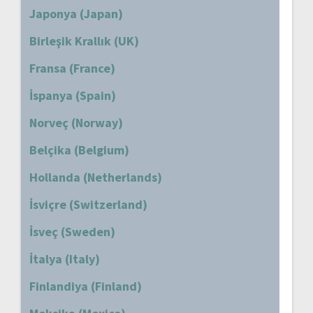
Japonya (Japan)
Birleşik Krallık (UK)
Fransa (France)
İspanya (Spain)
Norveç (Norway)
Belçika (Belgium)
Hollanda (Netherlands)
İsviçre (Switzerland)
İsveç (Sweden)
İtalya (Italy)
Finlandiya (Finland)