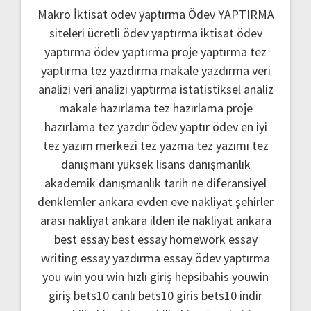
Makro İktisat ödev yaptırma
Ödev YAPTIRMA
siteleri
ücretli ödev yaptırma
iktisat ödev
yaptırma
ödev yaptırma
proje yaptırma
tez
yaptırma
tez yazdırma
makale yazdırma
veri
analizi
veri analizi yaptırma
istatistiksel analiz
makale hazırlama
tez hazırlama
proje
hazırlama
tez yazdır
ödev yaptır
ödev
en iyi
tez yazım merkezi
tez yazma
tez yazımı
tez
danışmanı
yüksek lisans danışmanlık
akademik danışmanlık
tarih ne
diferansiyel
denklemler
ankara evden eve nakliyat
şehirler
arası nakliyat ankara
ilden ile nakliyat ankara
best essay
best essay homework
essay
writing
essay yazdırma
essay ödev yaptırma
you win
you win hızlı giriş
hepsibahis youwin
giriş
bets10 canlı
bets10 giris
bets10 indir