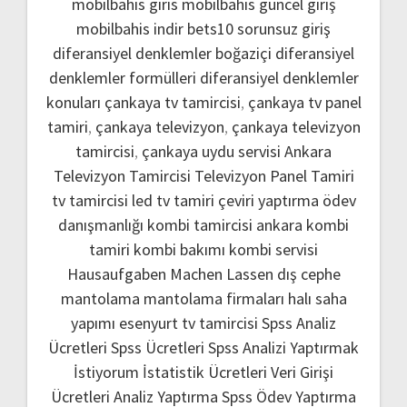
mobilbahis giris
mobilbahis güncel giriş
mobilbahis indir
bets10 sorunsuz giriş
diferansiyel denklemler boğaziçi
diferansiyel
denklemler formülleri
diferansiyel denklemler
konuları
çankaya tv tamircisi
,
çankaya tv panel
tamiri
,
çankaya televizyon
,
çankaya televizyon
tamircisi
,
çankaya uydu servisi
Ankara
Televizyon Tamircisi
Televizyon Panel Tamiri
tv tamircisi
led tv tamiri
çeviri yaptırma
ödev
danışmanlığı
kombi tamircisi ankara
kombi
tamiri
kombi bakımı
kombi servisi
Hausaufgaben Machen Lassen
dış cephe
mantolama
mantolama firmaları
halı saha
yapımı
esenyurt tv tamircisi
Spss Analiz
Ücretleri
Spss Ücretleri
Spss Analizi Yaptırmak
İstiyorum
İstatistik Ücretleri
Veri Girişi
Ücretleri
Analiz Yaptırma
Spss Ödev Yaptırma