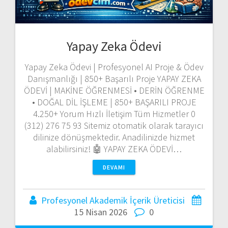
Yapay Zeka Ödevi
Yapay Zeka Ödevi | Profesyonel AI Proje & Ödev
Danışmanlığı | 850+ Başarılı Proje YAPAY ZEKA
ÖDEVİ | MAKİNE ÖĞRENMESİ • DERİN ÖĞRENME
• DOĞAL DİL İŞLEME | 850+ BAŞARILI PROJE
4.250+ Yorum Hızlı İletişim Tüm Hizmetler 0
(312) 276 75 93 Sitemiz otomatik olarak tarayıcı
dilinize dönüşmektedir. Anadilinizde hizmet
alabilirsiniz! 🤖 YAPAY ZEKA ÖDEVİ…
DEVAMI
Profesyonel Akademik İçerik Üreticisi
15 Nisan 2026
0