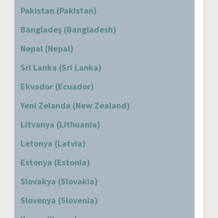
Pakistan (Pakistan)
Bangladeş (Bangladesh)
Nepal (Nepal)
Sri Lanka (Sri Lanka)
Ekvador (Ecuador)
Yeni Zelanda (New Zealand)
Litvanya (Lithuania)
Letonya (Latvia)
Estonya (Estonia)
Slovakya (Slovakia)
Slovenya (Slovenia)