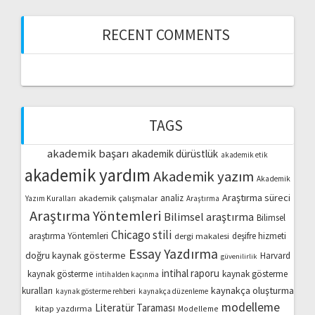
RECENT COMMENTS
TAGS
akademik başarı
akademik dürüstlük
akademik etik
akademik yardım
Akademik yazım
Akademik
Araştırma süreci
akademik çalışmalar
analiz
Yazım Kuralları
Araştırma
Araştırma Yöntemleri
Bilimsel araştırma
Bilimsel
Chicago stili
araştırma Yöntemleri
dergi makalesi
deşifre hizmeti
Essay Yazdırma
doğru kaynak gösterme
Harvard
güvenilirlik
intihal raporu
kaynak gösterme
kaynak gösterme
intihalden kaçınma
kaynakça oluşturma
kuralları
kaynak gösterme rehberi
kaynakça düzenleme
modelleme
Literatür Taraması
kitap yazdırma
Modelleme