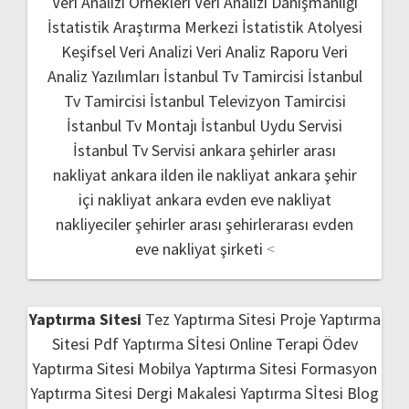
Veri Analizi Örnekleri
Veri Analizi Danışmanlığı
İstatistik Araştırma Merkezi
İstatistik Atolyesi
Keşifsel Veri Analizi
Veri Analiz Raporu
Veri
Analiz Yazılımları
İstanbul Tv Tamircisi
İstanbul
Tv Tamircisi
İstanbul Televizyon Tamircisi
İstanbul Tv Montajı
İstanbul Uydu Servisi
İstanbul Tv Servisi
ankara şehirler arası
nakliyat
ankara ilden ile nakliyat
ankara şehir
içi nakliyat
ankara evden eve nakliyat
nakliyeciler şehirler arası
şehirlerarası evden
eve nakliyat şirketi
<
Yaptırma Sitesi
Tez Yaptırma Sitesi
Proje Yaptırma
Sitesi
Pdf Yaptırma Sİtesi
Online Terapi
Ödev
Yaptırma Sitesi
Mobilya Yaptırma Sitesi
Formasyon
Yaptırma Sitesi
Dergi Makalesi Yaptırma Sİtesi
Blog