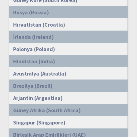
Güney Kore (South Korea)
Rusya (Russia)
Hırvatistan (Croatia)
İrlanda (Ireland)
Polonya (Poland)
Hindistan (India)
Avustralya (Australia)
Brezilya (Brazil)
Arjantin (Argentina)
Güney Afrika (South Africa)
Singapur (Singapore)
Birleşik Arap Emirlikleri (UAE)