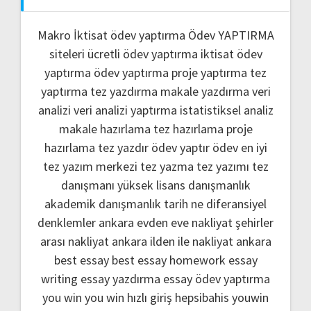
Makro İktisat ödev yaptırma
Ödev YAPTIRMA
siteleri
ücretli ödev yaptırma
iktisat ödev
yaptırma
ödev yaptırma
proje yaptırma
tez
yaptırma
tez yazdırma
makale yazdırma
veri
analizi
veri analizi yaptırma
istatistiksel analiz
makale hazırlama
tez hazırlama
proje
hazırlama
tez yazdır
ödev yaptır
ödev
en iyi
tez yazım merkezi
tez yazma
tez yazımı
tez
danışmanı
yüksek lisans danışmanlık
akademik danışmanlık
tarih ne
diferansiyel
denklemler
ankara evden eve nakliyat
şehirler
arası nakliyat ankara
ilden ile nakliyat ankara
best essay
best essay homework
essay
writing
essay yazdırma
essay ödev yaptırma
you win
you win hızlı giriş
hepsibahis youwin