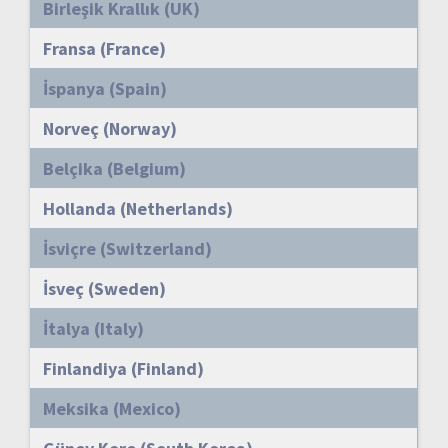
Birleşik Krallık (UK)
Fransa (France)
İspanya (Spain)
Norveç (Norway)
Belçika (Belgium)
Hollanda (Netherlands)
İsviçre (Switzerland)
İsveç (Sweden)
İtalya (Italy)
Finlandiya (Finland)
Meksika (Mexico)