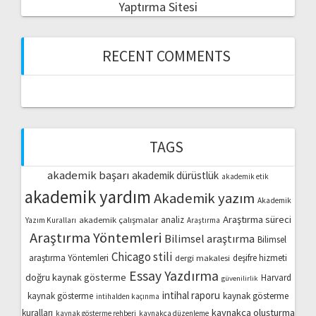
Yaptırma Sitesi
RECENT COMMENTS
TAGS
akademik başarı
akademik dürüstlük
akademik etik
akademik yardım
Akademik yazım
Akademik
Araştırma süreci
akademik çalışmalar
analiz
Yazım Kuralları
Araştırma
Araştırma Yöntemleri
Bilimsel araştırma
Bilimsel
Chicago stili
araştırma Yöntemleri
dergi makalesi
deşifre hizmeti
Essay Yazdırma
doğru kaynak gösterme
Harvard
güvenilirlik
intihal raporu
kaynak gösterme
kaynak gösterme
intihalden kaçınma
kaynakça oluşturma
kuralları
kaynak gösterme rehberi
kaynakça düzenleme