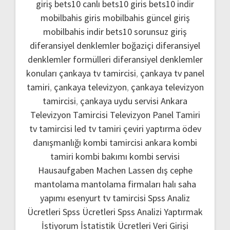
giriş
bets10 canlı
bets10 giris
bets10 indir
mobilbahis giris
mobilbahis güncel giriş
mobilbahis indir
bets10 sorunsuz giriş
diferansiyel denklemler boğaziçi
diferansiyel
denklemler formülleri
diferansiyel denklemler
konuları
çankaya tv tamircisi
,
çankaya tv panel
tamiri
,
çankaya televizyon
,
çankaya televizyon
tamircisi
,
çankaya uydu servisi
Ankara
Televizyon Tamircisi
Televizyon Panel Tamiri
tv tamircisi
led tv tamiri
çeviri yaptırma
ödev
danışmanlığı
kombi tamircisi ankara
kombi
tamiri
kombi bakımı
kombi servisi
Hausaufgaben Machen Lassen
dış cephe
mantolama
mantolama firmaları
halı saha
yapımı
esenyurt tv tamircisi
Spss Analiz
Ücretleri
Spss Ücretleri
Spss Analizi Yaptırmak
İstiyorum
İstatistik Ücretleri
Veri Girişi