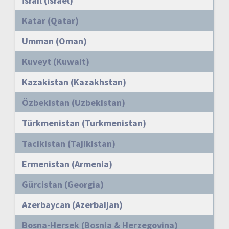
İsrail (Israel)
Katar (Qatar)
Umman (Oman)
Kuveyt (Kuwait)
Kazakistan (Kazakhstan)
Özbekistan (Uzbekistan)
Türkmenistan (Turkmenistan)
Tacikistan (Tajikistan)
Ermenistan (Armenia)
Gürcistan (Georgia)
Azerbaycan (Azerbaijan)
Bosna-Hersek (Bosnia & Herzegovina)