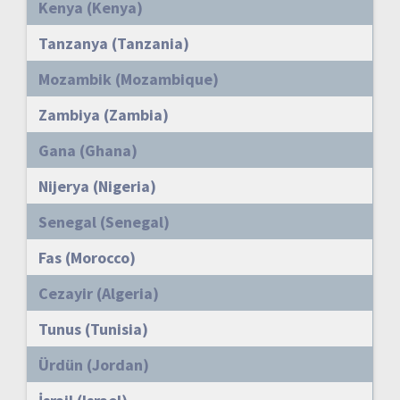
Kenya (Kenya)
Tanzanya (Tanzania)
Mozambik (Mozambique)
Zambiya (Zambia)
Gana (Ghana)
Nijerya (Nigeria)
Senegal (Senegal)
Fas (Morocco)
Cezayir (Algeria)
Tunus (Tunisia)
Ürdün (Jordan)