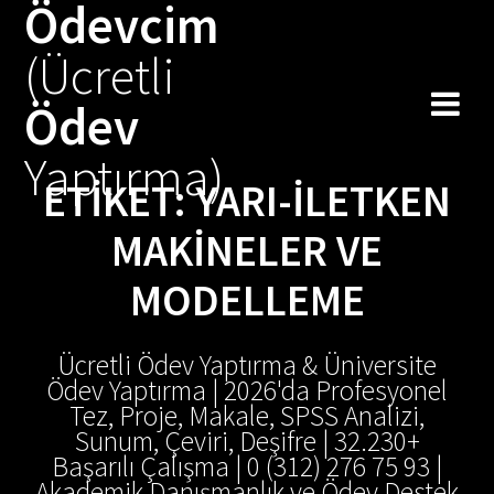
Ödevcim
Skip
to
(Ücretli
content
Ödev
Yaptırma)
ETIKET:
YARI-İLETKEN
MAKINELER VE
MODELLEME
Ücretli Ödev Yaptırma & Üniversite
Ödev Yaptırma | 2026'da Profesyonel
Tez, Proje, Makale, SPSS Analizi,
Sunum, Çeviri, Deşifre | 32.230+
Başarılı Çalışma | 0 (312) 276 75 93 |
Akademik Danışmanlık ve Ödev Destek