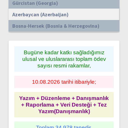
Gürcistan (Georgia)
Azerbaycan (Azerbaijan)
Bosna-Hersek (Bosnia & Herzegovina)
Bugüne kadar katkı sağladığımız
ulusal ve uluslararası toplam ödev
sayısı resmi rakamlar,
10.08.2026 tarihi itibariyle;
Yazım + Düzenleme + Danışmanlık
+ Raporlama + Veri Desteği + Tez
Yazım(Danışmanlık)
Toplam 34.978 tanedir.