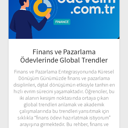
Finans ve Pazarlama
Ödevlerinde Global Trendler
Finans ve Pazarlama Entegrasyonunda Küresel
Dönüşüm Günümüzde finans ve pazarlama
disiplinleri, dijital dönüşümün etkisiyle tarihin en
hızlı evrim sürecini yaşamaktadır. Öğrenciler, bu
iki alanın kesişim noktasında ortaya çıkan
global trendleri anlamak ve akademik
çalışmalarında bu trendleri yansıtmak için
sıklıkla “finans ödevi hazırlatmak istiyorum”
arayışına girmektedir. Bu rehber, finans ve