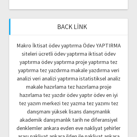
BACK LINK
Makro İktisat ödev yaptırma
Ödev YAPTIRMA
siteleri
ücretli ödev yaptırma
iktisat ödev
yaptırma
ödev yaptırma
proje yaptırma
tez
yaptırma
tez yazdırma
makale yazdırma
veri
analizi
veri analizi yaptırma
istatistiksel analiz
makale hazırlama
tez hazırlama
proje
hazırlama
tez yazdır
ödev yaptır
ödev
en iyi
tez yazım merkezi
tez yazma
tez yazımı
tez
danışmanı
yüksek lisans danışmanlık
akademik danışmanlık
tarih ne
diferansiyel
denklemler
ankara evden eve nakliyat
şehirler
arası nakliyat ankara
ilden ile nakliyat ankara