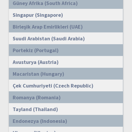
Güney Afrika (South Africa)
Singapur (Singapore)
Birleşik Arap Emirlikleri (UAE)
Suudi Arabistan (Saudi Arabia)
Portekiz (Portugal)
Avusturya (Austria)
Macaristan (Hungary)
Çek Cumhuriyeti (Czech Republic)
Romanya (Romania)
Tayland (Thailand)
Endonezya (Indonesia)