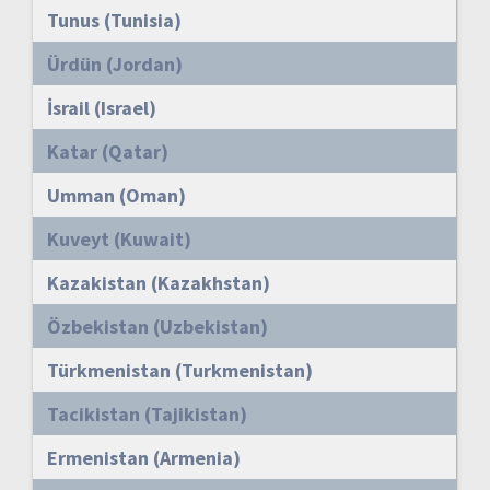
Tunus (Tunisia)
Ürdün (Jordan)
İsrail (Israel)
Katar (Qatar)
Umman (Oman)
Kuveyt (Kuwait)
Kazakistan (Kazakhstan)
Özbekistan (Uzbekistan)
Türkmenistan (Turkmenistan)
Tacikistan (Tajikistan)
Ermenistan (Armenia)