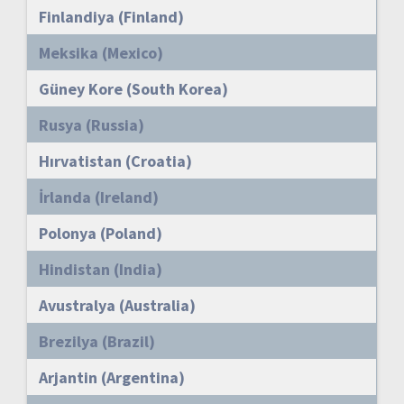
Finlandiya (Finland)
Meksika (Mexico)
Güney Kore (South Korea)
Rusya (Russia)
Hırvatistan (Croatia)
İrlanda (Ireland)
Polonya (Poland)
Hindistan (India)
Avustralya (Australia)
Brezilya (Brazil)
Arjantin (Argentina)