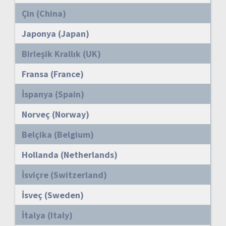
Çin (China)
Japonya (Japan)
Birleşik Krallık (UK)
Fransa (France)
İspanya (Spain)
Norveç (Norway)
Belçika (Belgium)
Hollanda (Netherlands)
İsviçre (Switzerland)
İsveç (Sweden)
İtalya (Italy)