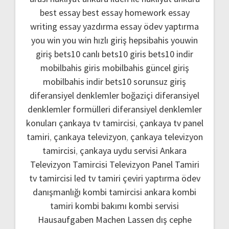
best essay
best essay homework
essay
writing
essay yazdırma
essay ödev yaptırma
you win
you win hızlı giriş
hepsibahis youwin
giriş
bets10 canlı
bets10 giris
bets10 indir
mobilbahis giris
mobilbahis güncel giriş
mobilbahis indir
bets10 sorunsuz giriş
diferansiyel denklemler boğaziçi
diferansiyel
denklemler formülleri
diferansiyel denklemler
konuları
çankaya tv tamircisi
,
çankaya tv panel
tamiri
,
çankaya televizyon
,
çankaya televizyon
tamircisi
,
çankaya uydu servisi
Ankara
Televizyon Tamircisi
Televizyon Panel Tamiri
tv tamircisi
led tv tamiri
çeviri yaptırma
ödev
danışmanlığı
kombi tamircisi ankara
kombi
tamiri
kombi bakımı
kombi servisi
Hausaufgaben Machen Lassen
dış cephe