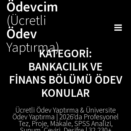
Ödevcim
Skip
to
(Ücretli
content
Ödev
Yaptırma)
KATEGORI:
BANKACILIK VE
FINANS BÖLÜMÜ ÖDEV
KONULAR
Ücretli Ödev Yaptırma & Üniversite
Ödev Yaptırma | 2026'da Profesyonel
Tez, Proje, Makale, SPSS Analizi,
Sunum, Çeviri, Deşifre | 32.230+