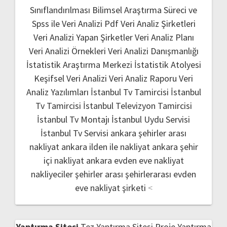
Sınıflandırılması
Bilimsel Araştırma Süreci ve
Spss ile Veri Analizi Pdf
Veri Analiz Şirketleri
Veri Analizi Yapan Şirketler
Veri Analiz Planı
Veri Analizi Örnekleri
Veri Analizi Danışmanlığı
İstatistik Araştırma Merkezi
İstatistik Atolyesi
Keşifsel Veri Analizi
Veri Analiz Raporu
Veri
Analiz Yazılımları
İstanbul Tv Tamircisi
İstanbul
Tv Tamircisi
İstanbul Televizyon Tamircisi
İstanbul Tv Montajı
İstanbul Uydu Servisi
İstanbul Tv Servisi
ankara şehirler arası
nakliyat
ankara ilden ile nakliyat
ankara şehir
içi nakliyat
ankara evden eve nakliyat
nakliyeciler şehirler arası
şehirlerarası evden
eve nakliyat şirketi
<
Yaptırma Sitesi
Tez Yaptırma Sitesi
Proje Yaptırma