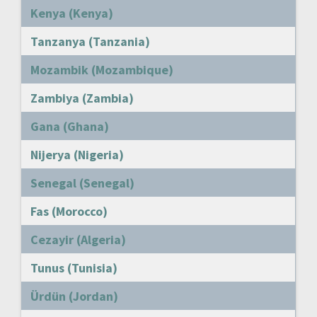
Kenya (Kenya)
Tanzanya (Tanzania)
Mozambik (Mozambique)
Zambiya (Zambia)
Gana (Ghana)
Nijerya (Nigeria)
Senegal (Senegal)
Fas (Morocco)
Cezayir (Algeria)
Tunus (Tunisia)
Ürdün (Jordan)