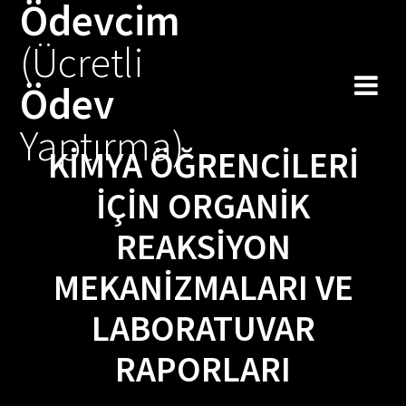
Ödevcim
Skip
to
(Ücretli
content
Ödev
Yaptırma)
KIMYA ÖĞRENCILERI
İÇIN ORGANIK
REAKSIYON
MEKANIZMALARI VE
LABORATUVAR
RAPORLARI