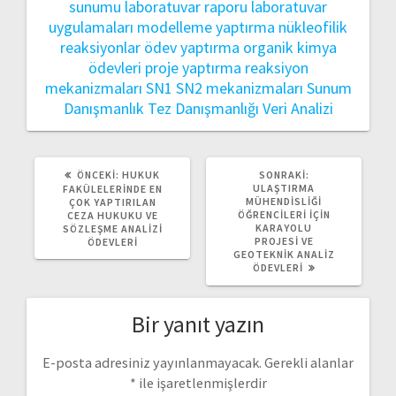
sunumu
laboratuvar raporu
laboratuvar
uygulamaları
modelleme yaptırma
nükleofilik
reaksiyonlar
ödev yaptırma
organik kimya
ödevleri
proje yaptırma
reaksiyon
mekanizmaları
SN1 SN2 mekanizmaları
Sunum
Danışmanlık
Tez Danışmanlığı
Veri Analizi
ÖNCEKI
SONRAKI
ÖNCEKI:
HUKUK
SONRAKI:
YAZI:
YAZI:
ULAŞTIRMA
FAKÜLELERINDE EN
MÜHENDISLIĞI
ÇOK YAPTIRILAN
ÖĞRENCILERI İÇIN
CEZA HUKUKU VE
KARAYOLU
SÖZLEŞME ANALIZI
PROJESI VE
ÖDEVLERI
GEOTEKNIK ANALIZ
ÖDEVLERI
Bir yanıt yazın
E-posta adresiniz yayınlanmayacak.
Gerekli alanlar
*
ile işaretlenmişlerdir