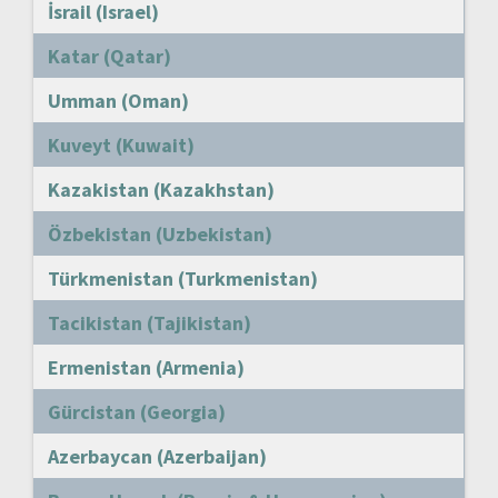
İsrail (Israel)
Katar (Qatar)
Umman (Oman)
Kuveyt (Kuwait)
Kazakistan (Kazakhstan)
Özbekistan (Uzbekistan)
Türkmenistan (Turkmenistan)
Tacikistan (Tajikistan)
Ermenistan (Armenia)
Gürcistan (Georgia)
Azerbaycan (Azerbaijan)