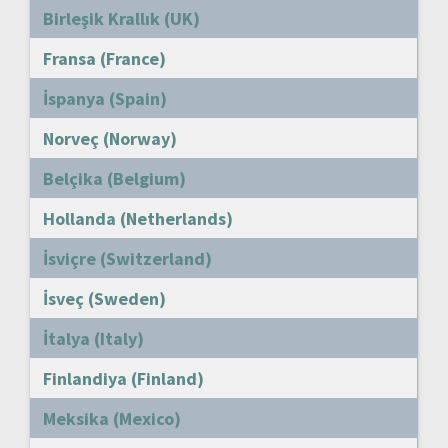
Birleşik Krallık (UK)
Fransa (France)
İspanya (Spain)
Norveç (Norway)
Belçika (Belgium)
Hollanda (Netherlands)
İsviçre (Switzerland)
İsveç (Sweden)
İtalya (Italy)
Finlandiya (Finland)
Meksika (Mexico)