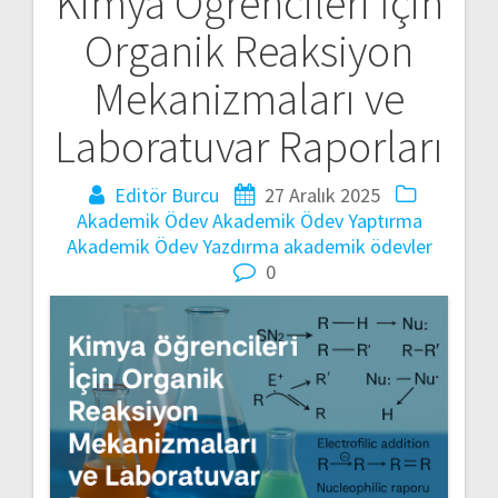
Kimya Öğrencileri İçin
Yazı
Organik Reaksiyon
gezinmesi
Mekanizmaları ve
Laboratuvar Raporları
Editör Burcu
27 Aralık 2025
Akademik Ödev
Akademik Ödev Yaptırma
Akademik Ödev Yazdırma
akademik ödevler
0