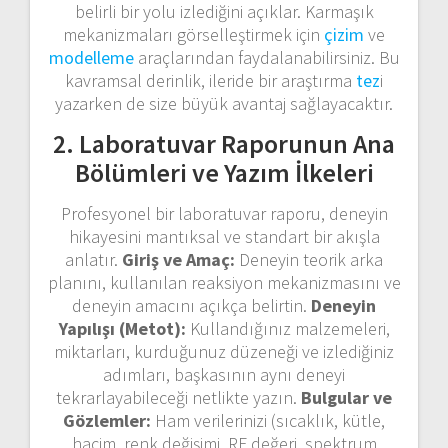
belirli bir yolu izlediğini açıklar. Karmaşık
mekanizmaları görselleştirmek için
çizim
ve
modelleme
araçlarından faydalanabilirsiniz. Bu
kavramsal derinlik, ileride bir araştırma
tez
i
yazarken de size büyük avantaj sağlayacaktır.
2. Laboratuvar Raporunun Ana
Bölümleri ve Yazım İlkeleri
Profesyonel bir laboratuvar raporu, deneyin
hikayesini mantıksal ve standart bir akışla
anlatır.
Giriş ve Amaç:
Deneyin teorik arka
planını, kullanılan reaksiyon mekanizmasını ve
deneyin amacını açıkça belirtin.
Deneyin
Yapılışı (Metot):
Kullandığınız malzemeleri,
miktarları, kurduğunuz düzeneği ve izlediğiniz
adımları, başkasının aynı deneyi
tekrarlayabileceği netlikte yazın.
Bulgular ve
Gözlemler:
Ham verilerinizi (sıcaklık, kütle,
hacim, renk değişimi, RF değeri, spektrum