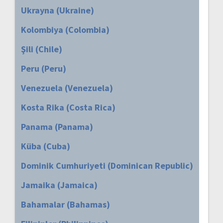
Ukrayna (Ukraine)
Kolombiya (Colombia)
Şili (Chile)
Peru (Peru)
Venezuela (Venezuela)
Kosta Rika (Costa Rica)
Panama (Panama)
Küba (Cuba)
Dominik Cumhuriyeti (Dominican Republic)
Jamaika (Jamaica)
Bahamalar (Bahamas)