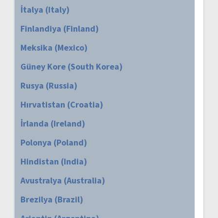
İtalya (Italy)
Finlandiya (Finland)
Meksika (Mexico)
Güney Kore (South Korea)
Rusya (Russia)
Hırvatistan (Croatia)
İrlanda (Ireland)
Polonya (Poland)
Hindistan (India)
Avustralya (Australia)
Brezilya (Brazil)