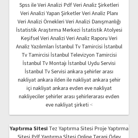
Spss ile Veri Analizi Pdf
Veri Analiz Şirketleri
Veri Analizi Yapan Şirketler
Veri Analiz Planı
Veri Analizi Örnekleri
Veri Analizi Danışmanlığı
İstatistik Araştırma Merkezi
İstatistik Atolyesi
Keşifsel Veri Analizi
Veri Analiz Raporu
Veri
Analiz Yazılımları
İstanbul Tv Tamircisi
İstanbul
Tv Tamircisi
İstanbul Televizyon Tamircisi
İstanbul Tv Montajı
İstanbul Uydu Servisi
İstanbul Tv Servisi
ankara şehirler arası
nakliyat
ankara ilden ile nakliyat
ankara şehir
içi nakliyat
ankara evden eve nakliyat
nakliyeciler şehirler arası
şehirlerarası evden
eve nakliyat şirketi
<
Yaptırma Sitesi
Tez Yaptırma Sitesi
Proje Yaptırma
Sitesi
Pdf Yaptırma Sİtesi
Online Terapi
Ödev