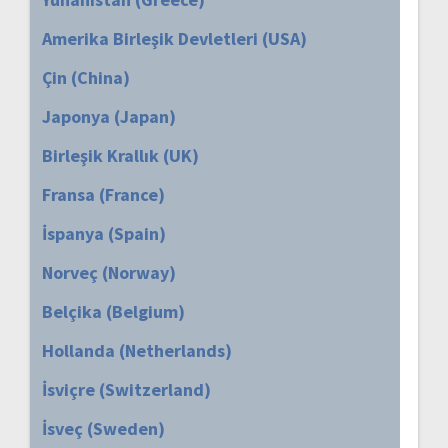
Amerika Birleşik Devletleri (USA)
Çin (China)
Japonya (Japan)
Birleşik Krallık (UK)
Fransa (France)
İspanya (Spain)
Norveç (Norway)
Belçika (Belgium)
Hollanda (Netherlands)
İsviçre (Switzerland)
İsveç (Sweden)