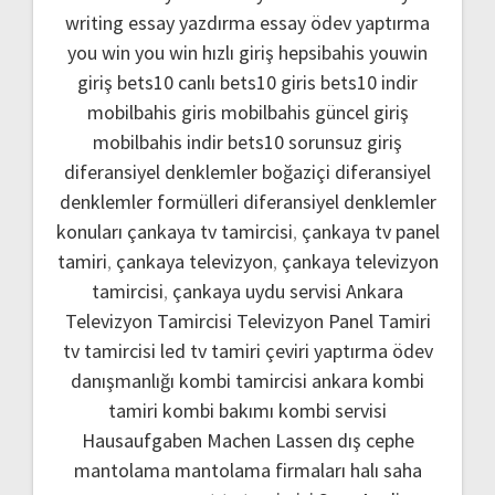
writing
essay yazdırma
essay ödev yaptırma
you win
you win hızlı giriş
hepsibahis youwin
giriş
bets10 canlı
bets10 giris
bets10 indir
mobilbahis giris
mobilbahis güncel giriş
mobilbahis indir
bets10 sorunsuz giriş
diferansiyel denklemler boğaziçi
diferansiyel
denklemler formülleri
diferansiyel denklemler
konuları
çankaya tv tamircisi
,
çankaya tv panel
tamiri
,
çankaya televizyon
,
çankaya televizyon
tamircisi
,
çankaya uydu servisi
Ankara
Televizyon Tamircisi
Televizyon Panel Tamiri
tv tamircisi
led tv tamiri
çeviri yaptırma
ödev
danışmanlığı
kombi tamircisi ankara
kombi
tamiri
kombi bakımı
kombi servisi
Hausaufgaben Machen Lassen
dış cephe
mantolama
mantolama firmaları
halı saha