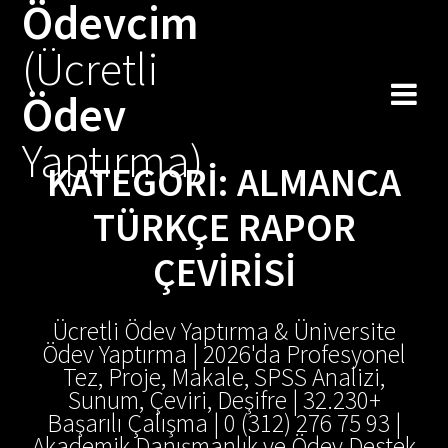
Ödevcim
Skip
to
(Ücretli
content
Ödev
Yaptırma)
KATEGORI:
ALMANCA
TÜRKÇE RAPOR
ÇEVIRISI
Ücretli Ödev Yaptırma & Üniversite
Ödev Yaptırma | 2026'da Profesyonel
Tez, Proje, Makale, SPSS Analizi,
Sunum, Çeviri, Deşifre | 32.230+
Başarılı Çalışma | 0 (312) 276 75 93 |
Akademik Danışmanlık ve Ödev Destek