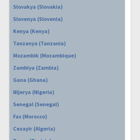
Slovakya (Slovakia)
Slovenya (Slovenia)
Kenya (Kenya)
Tanzanya (Tanzania)
Mozambik (Mozambique)
Zambiya (Zambia)
Gana (Ghana)
Nijerya (Nigeria)
Senegal (Senegal)
Fas (Morocco)
Cezayir (Algeria)