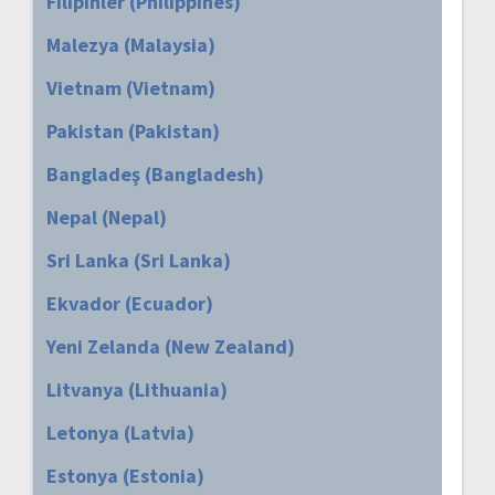
Filipinler (Philippines)
Malezya (Malaysia)
Vietnam (Vietnam)
Pakistan (Pakistan)
Bangladeş (Bangladesh)
Nepal (Nepal)
Sri Lanka (Sri Lanka)
Ekvador (Ecuador)
Yeni Zelanda (New Zealand)
Litvanya (Lithuania)
Letonya (Latvia)
Estonya (Estonia)