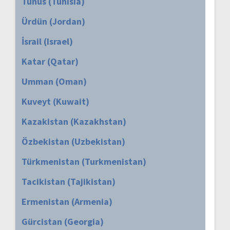
Tunus (Tunisia)
Ürdün (Jordan)
İsrail (Israel)
Katar (Qatar)
Umman (Oman)
Kuveyt (Kuwait)
Kazakistan (Kazakhstan)
Özbekistan (Uzbekistan)
Türkmenistan (Turkmenistan)
Tacikistan (Tajikistan)
Ermenistan (Armenia)
Gürcistan (Georgia)