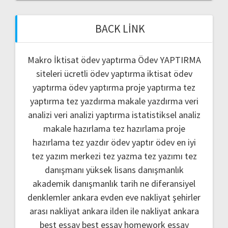
BACK LINK
Makro İktisat ödev yaptırma
Ödev YAPTIRMA
siteleri
ücretli ödev yaptırma
iktisat ödev
yaptırma
ödev yaptırma
proje yaptırma
tez
yaptırma
tez yazdırma
makale yazdırma
veri
analizi
veri analizi yaptırma
istatistiksel analiz
makale hazırlama
tez hazırlama
proje
hazırlama
tez yazdır
ödev yaptır
ödev
en iyi
tez yazım merkezi
tez yazma
tez yazımı
tez
danışmanı
yüksek lisans danışmanlık
akademik danışmanlık
tarih ne
diferansiyel
denklemler
ankara evden eve nakliyat
şehirler
arası nakliyat ankara
ilden ile nakliyat ankara
best essay
best essay homework
essay