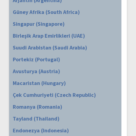
Arjantin (Argentina)
Güney Afrika (South Africa)
Singapur (Singapore)
Birleşik Arap Emirlikleri (UAE)
Suudi Arabistan (Saudi Arabia)
Portekiz (Portugal)
Avusturya (Austria)
Macaristan (Hungary)
Çek Cumhuriyeti (Czech Republic)
Romanya (Romania)
Tayland (Thailand)
Endonezya (Indonesia)