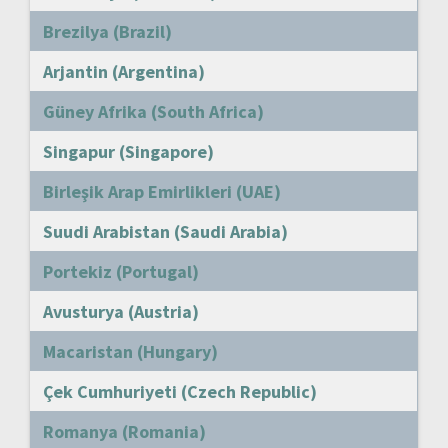
Brezilya (Brazil)
Arjantin (Argentina)
Güney Afrika (South Africa)
Singapur (Singapore)
Birleşik Arap Emirlikleri (UAE)
Suudi Arabistan (Saudi Arabia)
Portekiz (Portugal)
Avusturya (Austria)
Macaristan (Hungary)
Çek Cumhuriyeti (Czech Republic)
Romanya (Romania)