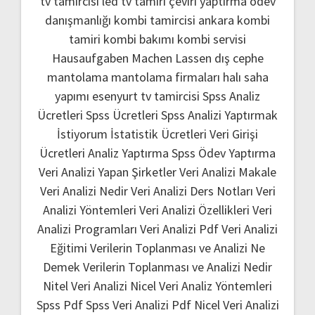
tv tamircisi
led tv tamiri
çeviri yaptırma
ödev
danışmanlığı
kombi tamircisi ankara
kombi
tamiri
kombi bakımı
kombi servisi
Hausaufgaben Machen Lassen
dış cephe
mantolama
mantolama firmaları
halı saha
yapımı
esenyurt tv tamircisi
Spss Analiz
Ücretleri
Spss Ücretleri
Spss Analizi Yaptırmak
İstiyorum
İstatistik Ücretleri
Veri Girişi
Ücretleri
Analiz Yaptırma
Spss Ödev Yaptırma
Veri Analizi Yapan Şirketler
Veri Analizi Makale
Veri Analizi Nedir
Veri Analizi Ders Notları
Veri
Analizi Yöntemleri
Veri Analizi Özellikleri
Veri
Analizi Programları
Veri Analizi Pdf
Veri Analizi
Eğitimi
Verilerin Toplanması ve Analizi Ne
Demek
Verilerin Toplanması ve Analizi Nedir
Nitel Veri Analizi
Nicel Veri Analiz Yöntemleri
Spss Pdf
Spss Veri Analizi Pdf
Nicel Veri Analizi