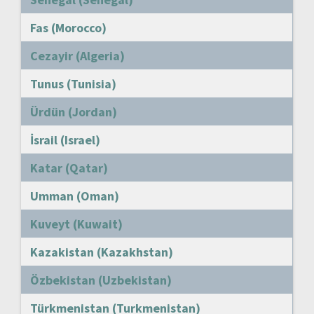
Fas (Morocco)
Cezayir (Algeria)
Tunus (Tunisia)
Ürdün (Jordan)
İsrail (Israel)
Katar (Qatar)
Umman (Oman)
Kuveyt (Kuwait)
Kazakistan (Kazakhstan)
Özbekistan (Uzbekistan)
Türkmenistan (Turkmenistan)