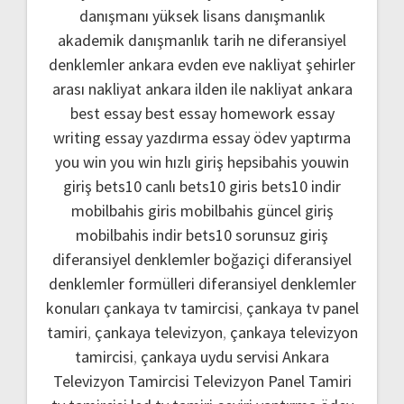
danışmanı
yüksek lisans danışmanlık
akademik danışmanlık
tarih ne
diferansiyel
denklemler
ankara evden eve nakliyat
şehirler
arası nakliyat ankara
ilden ile nakliyat ankara
best essay
best essay homework
essay
writing
essay yazdırma
essay ödev yaptırma
you win
you win hızlı giriş
hepsibahis youwin
giriş
bets10 canlı
bets10 giris
bets10 indir
mobilbahis giris
mobilbahis güncel giriş
mobilbahis indir
bets10 sorunsuz giriş
diferansiyel denklemler boğaziçi
diferansiyel
denklemler formülleri
diferansiyel denklemler
konuları
çankaya tv tamircisi
,
çankaya tv panel
tamiri
,
çankaya televizyon
,
çankaya televizyon
tamircisi
,
çankaya uydu servisi
Ankara
Televizyon Tamircisi
Televizyon Panel Tamiri