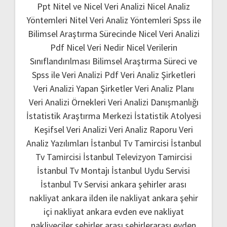
Ppt
Nitel ve Nicel Veri Analizi
Nicel Analiz
Yöntemleri
Nitel Veri Analiz Yöntemleri
Spss ile
Bilimsel Araştırma Sürecinde Nicel Veri Analizi
Pdf
Nicel Veri Nedir
Nicel Verilerin
Sınıflandırılması
Bilimsel Araştırma Süreci ve
Spss ile Veri Analizi Pdf
Veri Analiz Şirketleri
Veri Analizi Yapan Şirketler
Veri Analiz Planı
Veri Analizi Örnekleri
Veri Analizi Danışmanlığı
İstatistik Araştırma Merkezi
İstatistik Atolyesi
Keşifsel Veri Analizi
Veri Analiz Raporu
Veri
Analiz Yazılımları
İstanbul Tv Tamircisi
İstanbul
Tv Tamircisi
İstanbul Televizyon Tamircisi
İstanbul Tv Montajı
İstanbul Uydu Servisi
İstanbul Tv Servisi
ankara şehirler arası
nakliyat
ankara ilden ile nakliyat
ankara şehir
içi nakliyat
ankara evden eve nakliyat
nakliyeciler şehirler arası
şehirlerarası evden