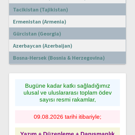
Tacikistan (Tajikistan)
Ermenistan (Armenia)
Gürcistan (Georgia)
Azerbaycan (Azerbaijan)
Bosna-Hersek (Bosnia & Herzegovina)
Bugüne kadar katkı sağladığımız
ulusal ve uluslararası toplam ödev
sayısı resmi rakamlar,
09.08.2026 tarihi itibariyle;
Yazım + Düzenleme + Danışmanlık