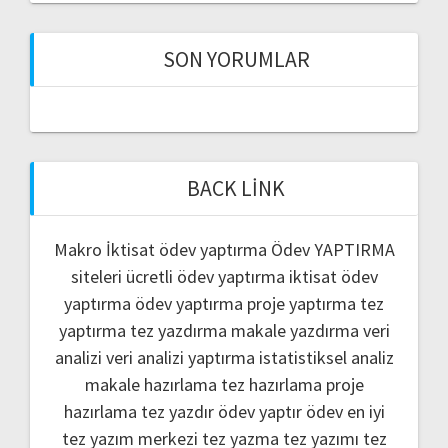
SON YORUMLAR
BACK LINK
Makro İktisat ödev yaptırma
Ödev YAPTIRMA
siteleri
ücretli ödev yaptırma
iktisat ödev
yaptırma
ödev yaptırma
proje yaptırma
tez
yaptırma
tez yazdırma
makale yazdırma
veri
analizi
veri analizi yaptırma
istatistiksel analiz
makale hazırlama
tez hazırlama
proje
hazırlama
tez yazdır
ödev yaptır
ödev
en iyi
tez yazım merkezi
tez yazma
tez yazımı
tez