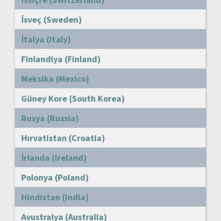
İsveç (Sweden)
İtalya (Italy)
Finlandiya (Finland)
Meksika (Mexico)
Güney Kore (South Korea)
Rusya (Russia)
Hırvatistan (Croatia)
İrlanda (Ireland)
Polonya (Poland)
Hindistan (India)
Avustralya (Australia)