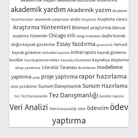
akademik etik
akademik yardım
Akademik yazım
Akademik
Araştırma süreci
akademik çalışmalar
analiz
Yazım Kuralları
Araştırma
Araştırma Yöntemleri
Bilimsel araştırma
Bilimsel
Chicago stili
araştırma Yöntemleri
dergi makalesi
deşifre hizmeti
Essay Yazdırma
doğru kaynak gösterme
Harvard
güvenilirlik
intihal raporu
kaynak gösterme
kaynak gösterme
intihalden kaçınma
kaynakça oluşturma
kuralları
kaynak gösterme rehberi
kaynakça düzenleme
modelleme
Literatür Taraması
kitap yazdırma
Modelleme
rapor hazırlama
proje yaptırma
yaptırma
proje
Sunum Hazırlama
Sunum Danışmanlık
soru çözdürme
Tez Danışmanlığı
turnitin raporu
tez
Tez Danışmanlık
ödev
Veri Analizi
ödevcim
ödev
Ödev Danışmanlığı
yaptırma