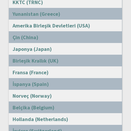
KKTC (TRNC)
Yunanistan (Greece)
Amerika Birleşik Devletleri (USA)
Çin (China)
Japonya (Japan)
Birleşik Krallık (UK)
Fransa (France)
İspanya (Spain)
Norveç (Norway)
Belçika (Belgium)
Hollanda (Netherlands)
İsviçre (Switzerland)