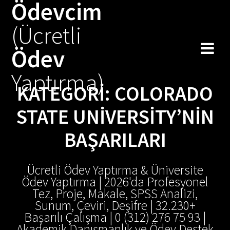
Ödevcim
Skip
to
(Ücretli
content
Ödev
Yaptırma)
KATEGORI:
COLORADO
STATE UNIVERSITY’NIN
BAŞARILARI
Ücretli Ödev Yaptırma & Üniversite
Ödev Yaptırma | 2026'da Profesyonel
Tez, Proje, Makale, SPSS Analizi,
Sunum, Çeviri, Deşifre | 32.230+
Başarılı Çalışma | 0 (312) 276 75 93 |
Akademik Danışmanlık ve Ödev Destek