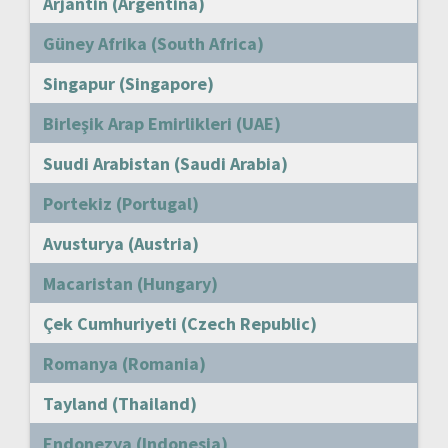
Arjantin (Argentina)
Güney Afrika (South Africa)
Singapur (Singapore)
Birleşik Arap Emirlikleri (UAE)
Suudi Arabistan (Saudi Arabia)
Portekiz (Portugal)
Avusturya (Austria)
Macaristan (Hungary)
Çek Cumhuriyeti (Czech Republic)
Romanya (Romania)
Tayland (Thailand)
Endonezya (Indonesia)