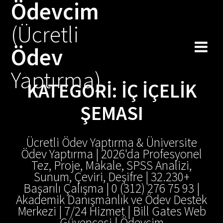
Ödevcim
Skip
to
(Ücretli
content
Ödev
Yaptırma)
KATEGORI:
İÇ IÇELIK
ŞEMASI
Ücretli Ödev Yaptırma & Üniversite
Ödev Yaptırma | 2026'da Profesyonel
Tez, Proje, Makale, SPSS Analizi,
Sunum, Çeviri, Deşifre | 32.230+
Başarılı Çalışma | 0 (312) 276 75 93 |
Akademik Danışmanlık ve Ödev Destek
Merkezi | 7/24 Hizmet | Bill Gates Web
Güvencesi | Ödevcim