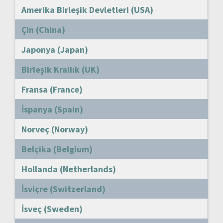
Amerika Birleşik Devletleri (USA)
Çin (China)
Japonya (Japan)
Birleşik Krallık (UK)
Fransa (France)
İspanya (Spain)
Norveç (Norway)
Belçika (Belgium)
Hollanda (Netherlands)
İsviçre (Switzerland)
İsveç (Sweden)