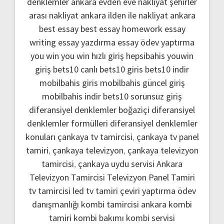
denklemler
ankara evden eve nakliyat
şehirler
arası nakliyat ankara
ilden ile nakliyat ankara
best essay
best essay homework
essay
writing
essay yazdırma
essay ödev yaptırma
you win
you win hızlı giriş
hepsibahis youwin
giriş
bets10 canlı
bets10 giris
bets10 indir
mobilbahis giris
mobilbahis güncel giriş
mobilbahis indir
bets10 sorunsuz giriş
diferansiyel denklemler boğaziçi
diferansiyel
denklemler formülleri
diferansiyel denklemler
konuları
çankaya tv tamircisi
,
çankaya tv panel
tamiri
,
çankaya televizyon
,
çankaya televizyon
tamircisi
,
çankaya uydu servisi
Ankara
Televizyon Tamircisi
Televizyon Panel Tamiri
tv tamircisi
led tv tamiri
çeviri yaptırma
ödev
danışmanlığı
kombi tamircisi ankara
kombi
tamiri
kombi bakımı
kombi servisi