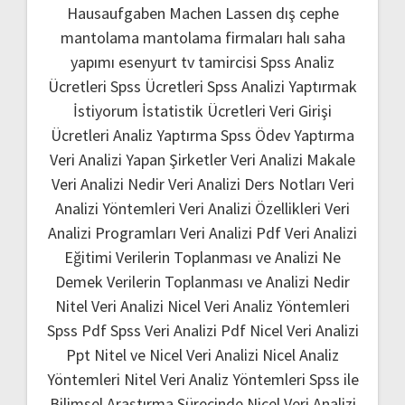
Hausaufgaben Machen Lassen
dış cephe
mantolama
mantolama firmaları
halı saha
yapımı
esenyurt tv tamircisi
Spss Analiz
Ücretleri
Spss Ücretleri
Spss Analizi Yaptırmak
İstiyorum
İstatistik Ücretleri
Veri Girişi
Ücretleri
Analiz Yaptırma
Spss Ödev Yaptırma
Veri Analizi Yapan Şirketler
Veri Analizi Makale
Veri Analizi Nedir
Veri Analizi Ders Notları
Veri
Analizi Yöntemleri
Veri Analizi Özellikleri
Veri
Analizi Programları
Veri Analizi Pdf
Veri Analizi
Eğitimi
Verilerin Toplanması ve Analizi Ne
Demek
Verilerin Toplanması ve Analizi Nedir
Nitel Veri Analizi
Nicel Veri Analiz Yöntemleri
Spss Pdf
Spss Veri Analizi Pdf
Nicel Veri Analizi
Ppt
Nitel ve Nicel Veri Analizi
Nicel Analiz
Yöntemleri
Nitel Veri Analiz Yöntemleri
Spss ile
Bilimsel Araştırma Sürecinde Nicel Veri Analizi