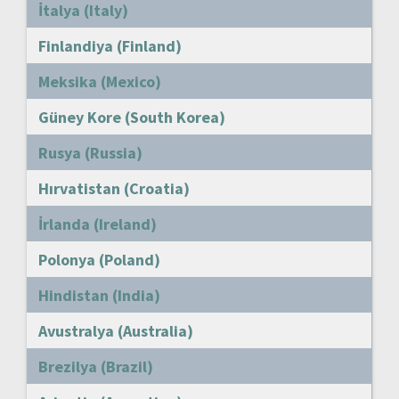
İtalya (Italy)
Finlandiya (Finland)
Meksika (Mexico)
Güney Kore (South Korea)
Rusya (Russia)
Hırvatistan (Croatia)
İrlanda (Ireland)
Polonya (Poland)
Hindistan (India)
Avustralya (Australia)
Brezilya (Brazil)