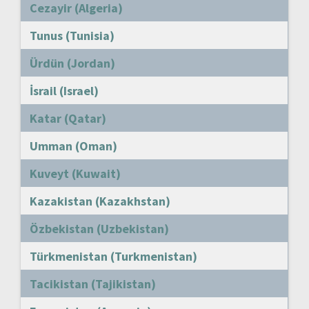
Cezayir (Algeria)
Tunus (Tunisia)
Ürdün (Jordan)
İsrail (Israel)
Katar (Qatar)
Umman (Oman)
Kuveyt (Kuwait)
Kazakistan (Kazakhstan)
Özbekistan (Uzbekistan)
Türkmenistan (Turkmenistan)
Tacikistan (Tajikistan)