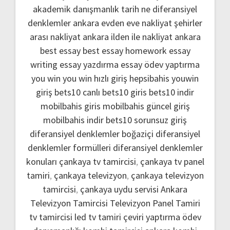
akademik danışmanlık
tarih ne
diferansiyel
denklemler
ankara evden eve nakliyat
şehirler
arası nakliyat ankara
ilden ile nakliyat ankara
best essay
best essay homework
essay
writing
essay yazdırma
essay ödev yaptırma
you win
you win hızlı giriş
hepsibahis youwin
giriş
bets10 canlı
bets10 giris
bets10 indir
mobilbahis giris
mobilbahis güncel giriş
mobilbahis indir
bets10 sorunsuz giriş
diferansiyel denklemler boğaziçi
diferansiyel
denklemler formülleri
diferansiyel denklemler
konuları
çankaya tv tamircisi
,
çankaya tv panel
tamiri
,
çankaya televizyon
,
çankaya televizyon
tamircisi
,
çankaya uydu servisi
Ankara
Televizyon Tamircisi
Televizyon Panel Tamiri
tv tamircisi
led tv tamiri
çeviri yaptırma
ödev