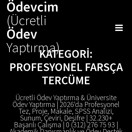
Ödevcim
Skip
to
(Ücretli
content
Ödev
Yaptırma)
KATEGORI:
PROFESYONEL FARSÇA
TERCÜME
Ücretli Ödev Yaptırma & Üniversite
Ödev Yaptırma | 2026'da Profesyonel
Tez, Proje, Makale, SPSS Analizi,
Sunum, Çeviri, Deşifre | 32.230+
Başarılı Çalışma | 0 (312) 276 75 93 |
Akademik Danışmanlık ve Ödev Destek