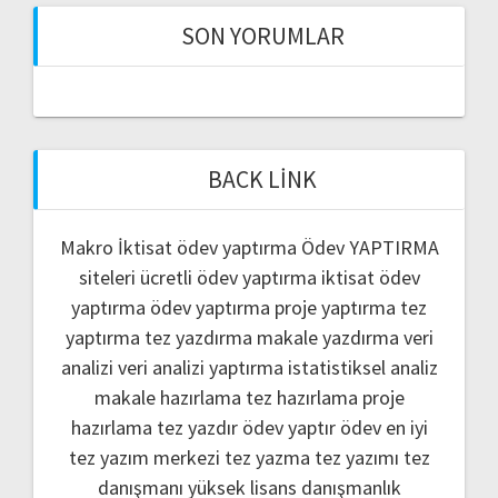
SON YORUMLAR
BACK LINK
Makro İktisat ödev yaptırma
Ödev YAPTIRMA
siteleri
ücretli ödev yaptırma
iktisat ödev
yaptırma
ödev yaptırma
proje yaptırma
tez
yaptırma
tez yazdırma
makale yazdırma
veri
analizi
veri analizi yaptırma
istatistiksel analiz
makale hazırlama
tez hazırlama
proje
hazırlama
tez yazdır
ödev yaptır
ödev
en iyi
tez yazım merkezi
tez yazma
tez yazımı
tez
danışmanı
yüksek lisans danışmanlık