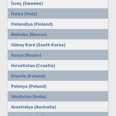
İsveç (Sweden)
İtalya (Italy)
Finlandiya (Finland)
Meksika (Mexico)
Güney Kore (South Korea)
Rusya (Russia)
Hırvatistan (Croatia)
İrlanda (Ireland)
Polonya (Poland)
Hindistan (India)
Avustralya (Australia)