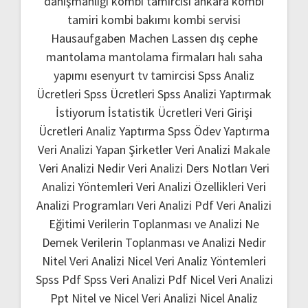
danışmanlığı
kombi tamircisi ankara
kombi
tamiri
kombi bakımı
kombi servisi
Hausaufgaben Machen Lassen
dış cephe
mantolama
mantolama firmaları
halı saha
yapımı
esenyurt tv tamircisi
Spss Analiz
Ücretleri
Spss Ücretleri
Spss Analizi Yaptırmak
İstiyorum
İstatistik Ücretleri
Veri Girişi
Ücretleri
Analiz Yaptırma
Spss Ödev Yaptırma
Veri Analizi Yapan Şirketler
Veri Analizi Makale
Veri Analizi Nedir
Veri Analizi Ders Notları
Veri
Analizi Yöntemleri
Veri Analizi Özellikleri
Veri
Analizi Programları
Veri Analizi Pdf
Veri Analizi
Eğitimi
Verilerin Toplanması ve Analizi Ne
Demek
Verilerin Toplanması ve Analizi Nedir
Nitel Veri Analizi
Nicel Veri Analiz Yöntemleri
Spss Pdf
Spss Veri Analizi Pdf
Nicel Veri Analizi
Ppt
Nitel ve Nicel Veri Analizi
Nicel Analiz