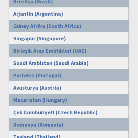
Brezilya (Brazil)
Arjantin (Argentina)
Güney Afrika (South Africa)
Singapur (Singapore)
Birleşik Arap Emirlikleri (UAE)
Suudi Arabistan (Saudi Arabia)
Portekiz (Portugal)
Avusturya (Austria)
Macaristan (Hungary)
Çek Cumhuriyeti (Czech Republic)
Romanya (Romania)
Tayland (Thailand)