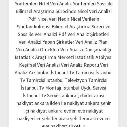
Yöntemleri
Nitel Veri Analiz Yöntemleri
Spss ile
Bilimsel Araştırma Sürecinde Nicel Veri Analizi
Pdf
Nicel Veri Nedir
Nicel Verilerin
Sınıflandırılması
Bilimsel Araştırma Süreci ve
Spss ile Veri Analizi Pdf
Veri Analiz Şirketleri
Veri Analizi Yapan Şirketler
Veri Analiz Planı
Veri Analizi Örnekleri
Veri Analizi Danışmanlığı
İstatistik Araştırma Merkezi
İstatistik Atolyesi
Keşifsel Veri Analizi
Veri Analiz Raporu
Veri
Analiz Yazılımları
İstanbul Tv Tamircisi
İstanbul
Tv Tamircisi
İstanbul Televizyon Tamircisi
İstanbul Tv Montajı
İstanbul Uydu Servisi
İstanbul Tv Servisi
ankara şehirler arası
nakliyat
ankara ilden ile nakliyat
ankara şehir
içi nakliyat
ankara evden eve nakliyat
nakliyeciler şehirler arası
şehirlerarası evden
eve nakliyat şirketi
<