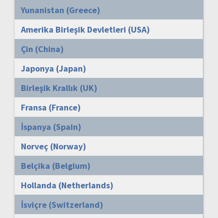
Yunanistan (Greece)
Amerika Birleşik Devletleri (USA)
Çin (China)
Japonya (Japan)
Birleşik Krallık (UK)
Fransa (France)
İspanya (Spain)
Norveç (Norway)
Belçika (Belgium)
Hollanda (Netherlands)
İsviçre (Switzerland)