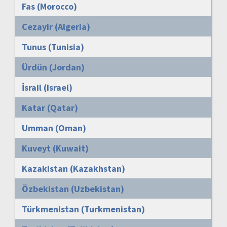
Fas (Morocco)
Cezayir (Algeria)
Tunus (Tunisia)
Ürdün (Jordan)
İsrail (Israel)
Katar (Qatar)
Umman (Oman)
Kuveyt (Kuwait)
Kazakistan (Kazakhstan)
Özbekistan (Uzbekistan)
Türkmenistan (Turkmenistan)