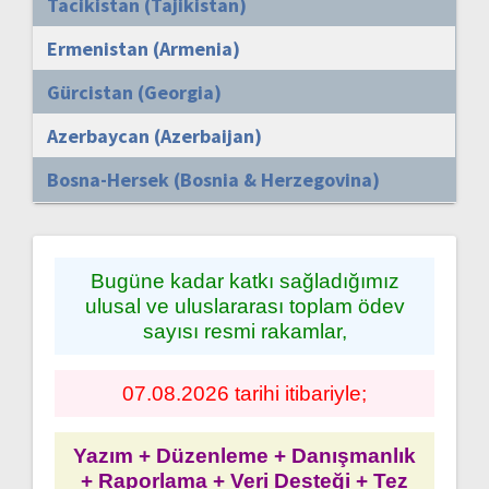
Tacikistan (Tajikistan)
Ermenistan (Armenia)
Gürcistan (Georgia)
Azerbaycan (Azerbaijan)
Bosna-Hersek (Bosnia & Herzegovina)
Bugüne kadar katkı sağladığımız
ulusal ve uluslararası toplam ödev
sayısı resmi rakamlar,
07.08.2026 tarihi itibariyle;
Yazım + Düzenleme + Danışmanlık
+ Raporlama + Veri Desteği + Tez