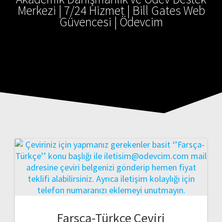
Merkezi | 7/24 Hizmet | Bill Gates Web
Güvencesi | Ödevcim
Farsça-Türkçe Çeviri