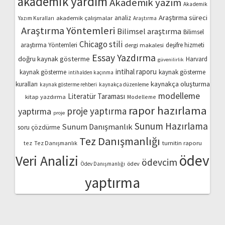
akademik yardım
Akademik yazım
Akademik
Araştırma süreci
akademik çalışmalar
analiz
Yazım Kuralları
Araştırma
Araştırma Yöntemleri
Bilimsel araştırma
Bilimsel
Chicago stili
araştırma Yöntemleri
dergi makalesi
deşifre hizmeti
Essay Yazdırma
doğru kaynak gösterme
Harvard
güvenilirlik
intihal raporu
kaynak gösterme
kaynak gösterme
intihalden kaçınma
kaynakça oluşturma
kuralları
kaynak gösterme rehberi
kaynakça düzenleme
modelleme
Literatür Taraması
kitap yazdırma
Modelleme
rapor hazırlama
proje yaptırma
yaptırma
proje
Sunum Hazırlama
Sunum Danışmanlık
soru çözdürme
Tez Danışmanlığı
turnitin raporu
tez
Tez Danışmanlık
ödev
Veri Analizi
ödevcim
ödev
Ödev Danışmanlığı
yaptırma