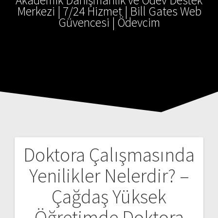
Akademik Danışmanlık ve Ödev Destek
Merkezi | 7/24 Hizmet | Bill Gates Web
Güvencesi | Ödevcim
Doktora Çalışmasında
Yazı
Yenilikler Nelerdir? –
gezinmesi
Çağdaş Yüksek
Öğretimde Doktora