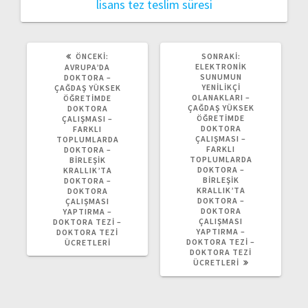
lisans tez teslim süresi
ÖNCEKI
SONRAKI
ÖNCEKI:
SONRAKI:
YAZI:
YAZI:
ELEKTRONIK
AVRUPA’DA
SUNUMUN
DOKTORA –
YENILIKÇI
ÇAĞDAŞ YÜKSEK
OLANAKLARI –
ÖĞRETIMDE
ÇAĞDAŞ YÜKSEK
DOKTORA
ÖĞRETIMDE
ÇALIŞMASI –
DOKTORA
FARKLI
ÇALIŞMASI –
TOPLUMLARDA
FARKLI
DOKTORA –
TOPLUMLARDA
BIRLEŞIK
DOKTORA –
KRALLIK’TA
BIRLEŞIK
DOKTORA –
KRALLIK’TA
DOKTORA
DOKTORA –
ÇALIŞMASI
DOKTORA
YAPTIRMA –
ÇALIŞMASI
DOKTORA TEZI –
YAPTIRMA –
DOKTORA TEZI
DOKTORA TEZI –
ÜCRETLERI
DOKTORA TEZI
ÜCRETLERI