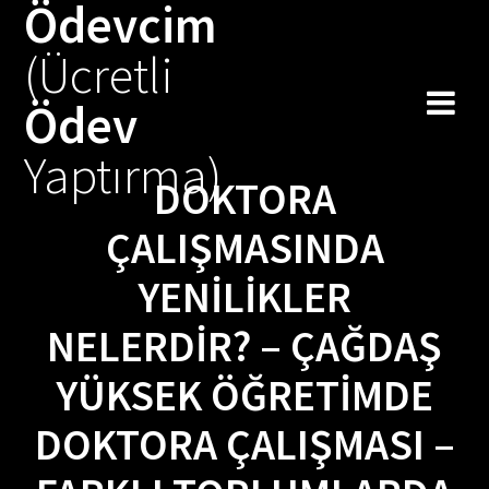
Ödevcim
Skip
to
(Ücretli
content
Ödev
Yaptırma)
DOKTORA
ÇALIŞMASINDA
YENILIKLER
NELERDIR? – ÇAĞDAŞ
YÜKSEK ÖĞRETIMDE
DOKTORA ÇALIŞMASI –