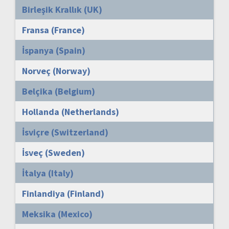
Birleşik Krallık (UK)
Fransa (France)
İspanya (Spain)
Norveç (Norway)
Belçika (Belgium)
Hollanda (Netherlands)
İsviçre (Switzerland)
İsveç (Sweden)
İtalya (Italy)
Finlandiya (Finland)
Meksika (Mexico)