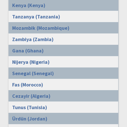
Kenya (Kenya)
Tanzanya (Tanzania)
Mozambik (Mozambique)
Zambiya (Zambia)
Gana (Ghana)
Nijerya (Nigeria)
Senegal (Senegal)
Fas (Morocco)
Cezayir (Algeria)
Tunus (Tunisia)
Ürdün (Jordan)