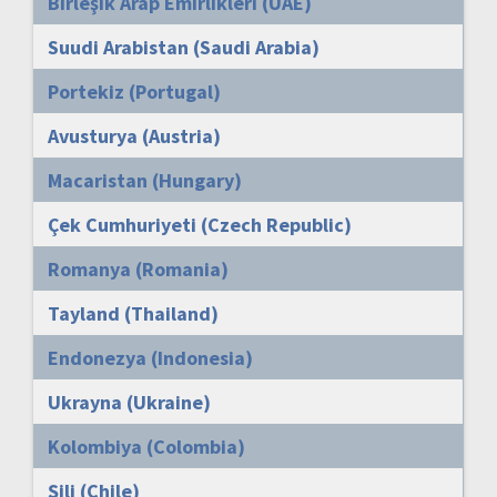
Birleşik Arap Emirlikleri (UAE)
Suudi Arabistan (Saudi Arabia)
Portekiz (Portugal)
Avusturya (Austria)
Macaristan (Hungary)
Çek Cumhuriyeti (Czech Republic)
Romanya (Romania)
Tayland (Thailand)
Endonezya (Indonesia)
Ukrayna (Ukraine)
Kolombiya (Colombia)
Şili (Chile)