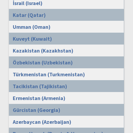
İsrail (Israel)
Katar (Qatar)
Umman (Oman)
Kuveyt (Kuwait)
Kazakistan (Kazakhstan)
Özbekistan (Uzbekistan)
Türkmenistan (Turkmenistan)
Tacikistan (Tajikistan)
Ermenistan (Armenia)
Gürcistan (Georgia)
Azerbaycan (Azerbaijan)