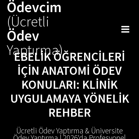
Ödevcim
Skip
to
(Ücretli
content
Ödev
Yaptırma)
EBELIK ÖĞRENCILERI
İÇIN ANATOMI ÖDEV
KONULARI: KLINIK
UYGULAMAYA YÖNELIK
REHBER
Ücretli Ödev Yaptırma & Üniversite
Ödev Yaptırma | 2026'da Profesyonel