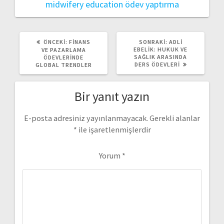
midwifery education
ödev yaptırma
ÖNCEKI
SONRAKI
ÖNCEKI:
FINANS
SONRAKI:
ADLI
YAZI:
YAZI:
EBELIK: HUKUK VE
VE PAZARLAMA
SAĞLIK ARASINDA
ÖDEVLERINDE
DERS ÖDEVLERI
GLOBAL TRENDLER
Bir yanıt yazın
E-posta adresiniz yayınlanmayacak.
Gerekli alanlar
*
ile işaretlenmişlerdir
Yorum
*