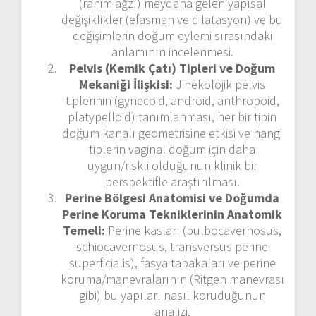
(rahim ağzı) meydana gelen yapısal
değişiklikler (efasman ve dilatasyon) ve bu
değişimlerin doğum eylemi sırasındaki
anlamının incelenmesi.
Pelvis (Kemik Çatı) Tipleri ve Doğum
Mekaniği İlişkisi:
Jinekolojik pelvis
tiplerinin (gynecoid, android, anthropoid,
platypelloid) tanımlanması, her bir tipin
doğum kanalı geometrisine etkisi ve hangi
tiplerin vaginal doğum için daha
uygun/riskli olduğunun klinik bir
perspektifle araştırılması.
Perine Bölgesi Anatomisi ve Doğumda
Perine Koruma Tekniklerinin Anatomik
Temeli:
Perine kasları (bulbocavernosus,
ischiocavernosus, transversus perinei
superficialis), fasya tabakaları ve perine
koruma/manevralarının (Ritgen manevrası
gibi) bu yapıları nasıl koruduğunun
analizi.