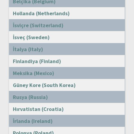
Belçika (Belgium)
Hollanda (Netherlands)
İsviçre (Switzerland)
İsveç (Sweden)
İtalya (Italy)
Finlandiya (Finland)
Meksika (Mexico)
Güney Kore (South Korea)
Rusya (Russia)
Hırvatistan (Croatia)
İrlanda (Ireland)
Polonya (Poland)