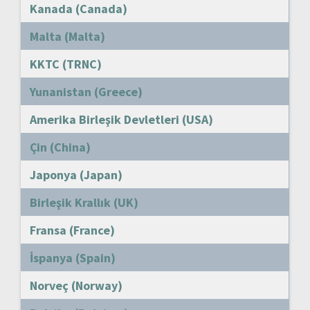
Kanada (Canada)
Malta (Malta)
KKTC (TRNC)
Yunanistan (Greece)
Amerika Birleşik Devletleri (USA)
Çin (China)
Japonya (Japan)
Birleşik Krallık (UK)
Fransa (France)
İspanya (Spain)
Norveç (Norway)