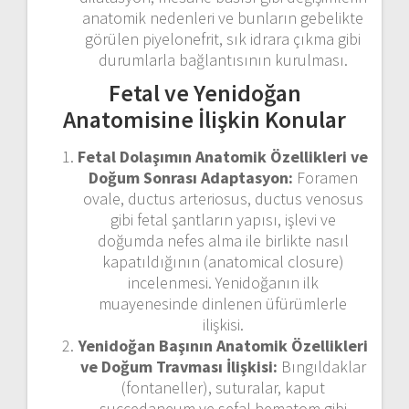
anatomik nedenleri ve bunların gebelikte
görülen piyelonefrit, sık idrara çıkma gibi
durumlarla bağlantısının kurulması.
Fetal ve Yenidoğan
Anatomisine İlişkin Konular
Fetal Dolaşımın Anatomik Özellikleri ve
Doğum Sonrası Adaptasyon:
Foramen
ovale, ductus arteriosus, ductus venosus
gibi fetal şantların yapısı, işlevi ve
doğumda nefes alma ile birlikte nasıl
kapatıldığının (anatomical closure)
incelenmesi. Yenidoğanın ilk
muayenesinde dinlenen üfürümlerle
ilişkisi.
Yenidoğan Başının Anatomik Özellikleri
ve Doğum Travması İlişkisi:
Bıngıldaklar
(fontaneller), suturalar, kaput
succedaneum ve sefal hematom gibi