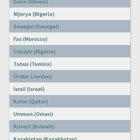
Gana (Ghana)
Nijerya (Nigeria)
Senegal (Senegal)
Fas (Morocco)
Cezayir (Algeria)
Tunus (Tunisia)
Ürdün (Jordan)
İsrail (Israel)
Katar (Qatar)
Umman (Oman)
Kuveyt (Kuwait)
Kazakistan (Kazakhstan)