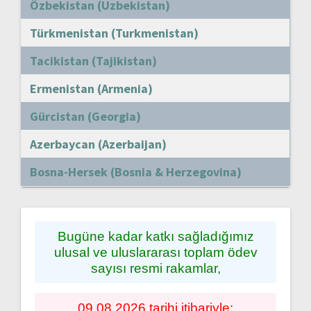
Özbekistan (Uzbekistan)
Türkmenistan (Turkmenistan)
Tacikistan (Tajikistan)
Ermenistan (Armenia)
Gürcistan (Georgia)
Azerbaycan (Azerbaijan)
Bosna-Hersek (Bosnia & Herzegovina)
Bugüne kadar katkı sağladığımız
ulusal ve uluslararası toplam ödev
sayısı resmi rakamlar,
09.08.2026 tarihi itibariyle;