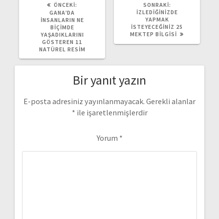
ÖNCEKI
SONRAKI
ÖNCEKI:
SONRAKI:
YAZI:
YAZI:
İZLEDIĞINIZDE
GANA’DA
YAPMAK
İNSANLARIN NE
İSTEYECEĞINIZ 25
BIÇIMDE
MEKTEP BILGISI
YAŞADIKLARINI
GÖSTEREN 11
NATÜREL RESIM
Bir yanıt yazın
E-posta adresiniz yayınlanmayacak.
Gerekli alanlar
*
ile işaretlenmişlerdir
Yorum
*