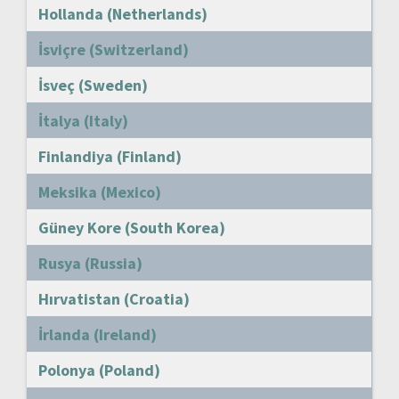
Hollanda (Netherlands)
İsviçre (Switzerland)
İsveç (Sweden)
İtalya (Italy)
Finlandiya (Finland)
Meksika (Mexico)
Güney Kore (South Korea)
Rusya (Russia)
Hırvatistan (Croatia)
İrlanda (Ireland)
Polonya (Poland)