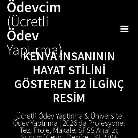
Ödevcim
Skip
to
(Ücretli
content
Ödev
Yaptırma)
KENYA İNSANININ
HAYAT STILINI
GÖSTEREN 12 İLGINÇ
RESIM
Ücretli Ödev Yaptırma & Üniversite
Ödev Yaptırma | 2026'da Profesyonel
Tez, Proje, Makale, SPSS Analizi,
Sunum, Çeviri, Deşifre | 32.230+