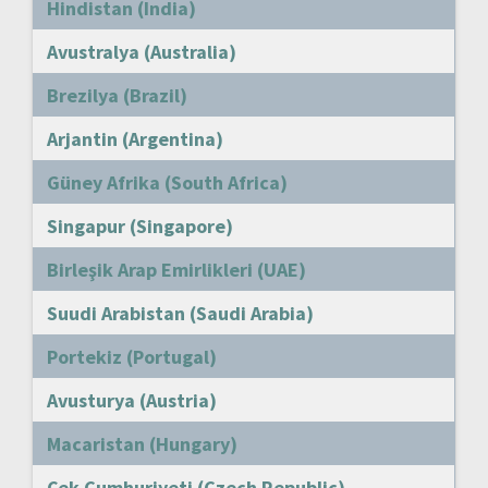
Hindistan (India)
Avustralya (Australia)
Brezilya (Brazil)
Arjantin (Argentina)
Güney Afrika (South Africa)
Singapur (Singapore)
Birleşik Arap Emirlikleri (UAE)
Suudi Arabistan (Saudi Arabia)
Portekiz (Portugal)
Avusturya (Austria)
Macaristan (Hungary)
Çek Cumhuriyeti (Czech Republic)