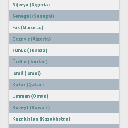
Nijerya (Nigeria)
Senegal (Senegal)
Fas (Morocco)
Cezayir (Algeria)
Tunus (Tunisia)
Ürdün (Jordan)
İsrail (Israel)
Katar (Qatar)
Umman (Oman)
Kuveyt (Kuwait)
Kazakistan (Kazakhstan)