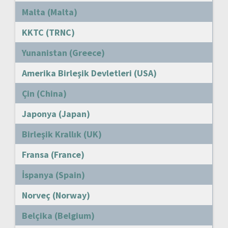
Malta (Malta)
KKTC (TRNC)
Yunanistan (Greece)
Amerika Birleşik Devletleri (USA)
Çin (China)
Japonya (Japan)
Birleşik Krallık (UK)
Fransa (France)
İspanya (Spain)
Norveç (Norway)
Belçika (Belgium)