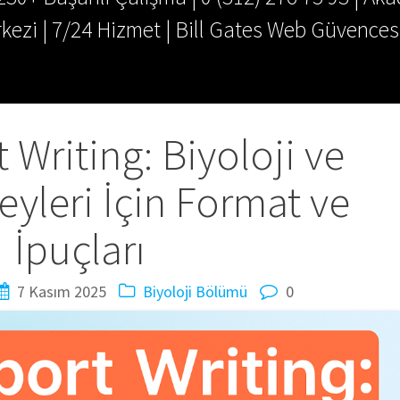
kezi | 7/24 Hizmet | Bill Gates Web Güvences
 Writing: Biyoloji ve
yleri İçin Format ve
İpuçları
7 Kasım 2025
Biyoloji Bölümü
0