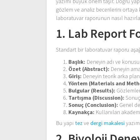
yazımı büyük önem taşır. Doğru yapı
gözlem ve analiz becerilerini ortaya k
laboratuvar raporunun nasıl hazırl
1. Lab Report F
Standart bir laboratuvar raporu aşa
Başlık:
Deneyin adı ve konusu
Özet (Abstract):
Deneyin amac
Giriş:
Deneyin teorik arka plan
Yöntem (Materials and Meth
Bulgular (Results):
Gözlemler,
Tartışma (Discussion):
Sonuçl
Sonuç (Conclusion):
Genel de
Kaynakça:
Kullanılan akadem
Bu yapı
tez
ve
dergi makalesi
yazımı
2. Biyoloji Deney