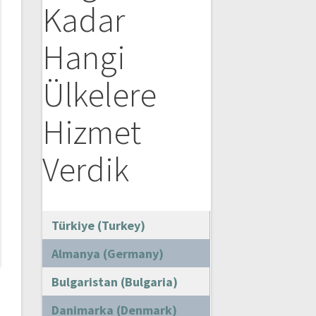
Kadar
Hangi
Ülkelere
Hizmet
Verdik
Türkiye (Turkey)
Almanya (Germany)
Bulgaristan (Bulgaria)
Danimarka (Denmark)