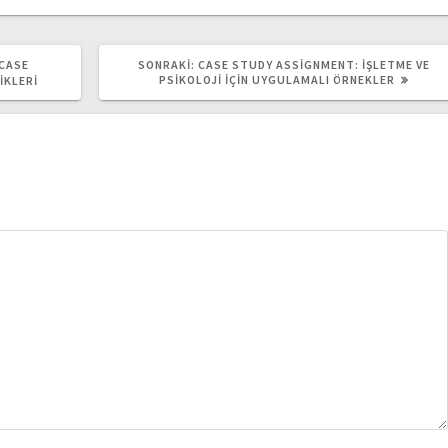
SONRAKI
 CASE
SONRAKI:
CASE STUDY ASSIGNMENT: İŞLETME VE
YAZI:
PSIKOLOJI İÇIN UYGULAMALI ÖRNEKLER
IKLERI