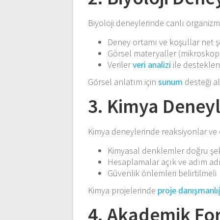
Biyoloji deneylerinde canlı organizma
Deney ortamı ve koşullar net şe
Görsel materyaller (mikroskop 
Veriler
veri analizi
ile destekle
Görsel anlatım için
sunum
desteği alı
3. Kimya Deneyle
Kimya deneylerinde reaksiyonlar ve
Kimyasal denklemler doğru şek
Hesaplamalar açık ve adım ad
Güvenlik önlemleri belirtilmeli
Kimya projelerinde
proje danışmanlı
4. Akademik For