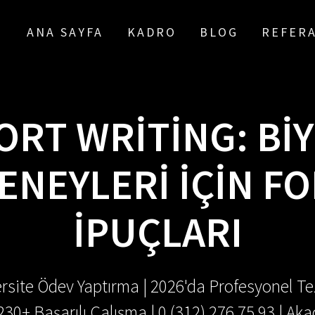
ANA SAYFA
KADRO
BLOG
REFER
ORT WRITING: BIY
ENEYLERI İÇIN F
İPUÇLARI
rsite Ödev Yaptırma | 2026'da Profesyonel Tez
.230+ Başarılı Çalışma | 0 (312) 276 75 93 | 