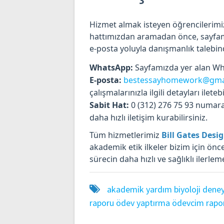
Hizmet almak isteyen öğrencilerimiz 
hattımızdan aramadan önce, sayfamı
e-posta yoluyla danışmanlık talebind
WhatsApp:
Sayfamızda yer alan Wha
E-posta:
bestessayhomework@gma
çalışmalarınızla ilgili detayları iletebi
Sabit Hat:
0 (312) 276 75 93 numara
daha hızlı iletişim kurabilirsiniz.
Tüm hizmetlerimiz
Bill Gates Desi
akademik etik ilkeler bizim için önc
sürecin daha hızlı ve sağlıklı ilerlem
akademik yardım
biyoloji dene
raporu
ödev yaptırma
ödevcim
rapo