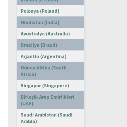
Polonya (Poland)
Hindistan (India)
Avustralya (Australia)
Brezilya (Brazil)
Arjantin (Argentina)
Güney Afrika (South
Africa)
Singapur (Singapore)
Birleşik Arap Emirlikleri
(UAE)
Suudi Arabistan (Saudi
Arabia)