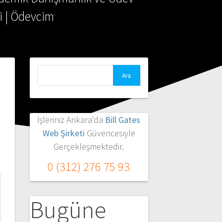
i | Ödevcim
Arama:
İşleriniz Ankara'da
Bill Gates
Web Şirketi
Güvencesiyle
Gerçekleşmektedir.
0 (312) 276 75 93
Bugüne