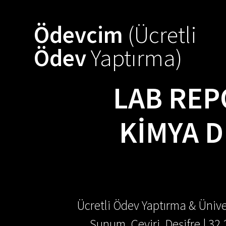
Skip
to
Ödevcim
(Ücretli
content
Ödev
Yaptırma)
LAB REP
KIMYA D
Ücretli Ödev Yaptırma & Ünive
Sunum, Çeviri, Deşifre | 32