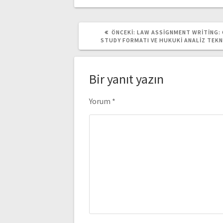
ÖNCEKI
ÖNCEKI:
LAW ASSIGNMENT WRITING:
YAZI:
STUDY FORMATI VE HUKUKI ANALIZ TEKN
Bir yanıt yazın
Yorum
*