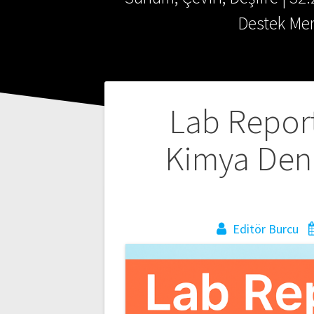
Destek Mer
Yazı
Lab Report
gezinmesi
Kimya Dene
Editör Burcu