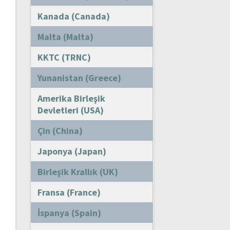
Kanada (Canada)
Malta (Malta)
KKTC (TRNC)
Yunanistan (Greece)
Amerika Birleşik
Devletleri (USA)
Çin (China)
Japonya (Japan)
Birleşik Krallık (UK)
Fransa (France)
İspanya (Spain)