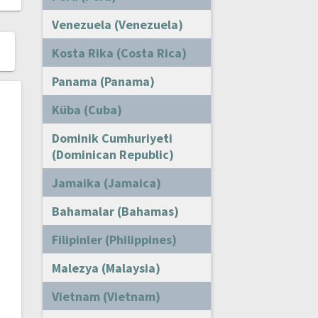
Venezuela (Venezuela)
Kosta Rika (Costa Rica)
Panama (Panama)
Küba (Cuba)
Dominik Cumhuriyeti
(Dominican Republic)
Jamaika (Jamaica)
Bahamalar (Bahamas)
Filipinler (Philippines)
Malezya (Malaysia)
Vietnam (Vietnam)