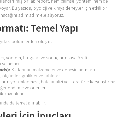
landırılmış bir lab report, hem bilimsel yöntemi hem de
oyar. Bu yazıda, biyoloji ve kimya deneyleri için etkili bir
anacağını adım adım ele alıyoruz.
ormatı: Temel Yapı
ğıdaki bölümlerden oluşur:
ı, yöntem, bulgular ve sonuçların kısa özeti
ı ve amacı
ods):
Kullanılan malzemeler ve deneyin adımları
 ölçümler, grafikler ve tablolar
arın yorumlanması, hata analizi ve literatürle karşılaştırma
ğerlendirme ve öneriler
ik kaynaklar
nda da temel alınabilir.
leri İçin İpuçları