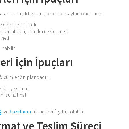
larla çalışıldığı için gözlem detayları önemlidir:
kilde belirtilmeli
görüntüleri, çizimler) eklenmeli
nmeli
nabilir.
ri İçin İpuçları
 ölçümler ön plandadır:
ilde yazılmalı
ım sunulmalı
ğı
ve
hazırlama
hizmetleri faydalı olabilir.
mat ve Teslim Süreci