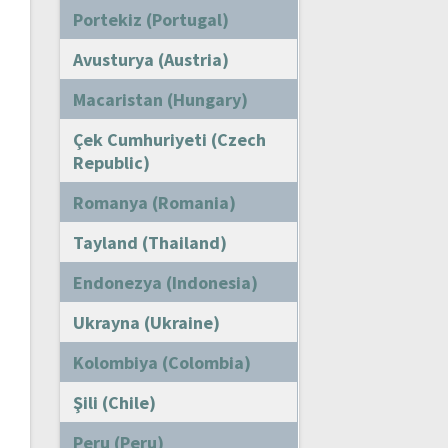
Portekiz (Portugal)
Avusturya (Austria)
Macaristan (Hungary)
Çek Cumhuriyeti (Czech
Republic)
Romanya (Romania)
Tayland (Thailand)
Endonezya (Indonesia)
Ukrayna (Ukraine)
Kolombiya (Colombia)
Şili (Chile)
Peru (Peru)