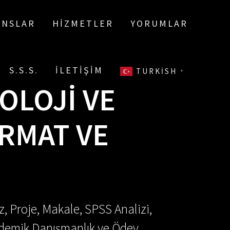
ANSLAR
HIZMETLER
YORUMLAR
S.S.S.
İLETIŞIM
TURKISH
▼
OLOJI VE
ORMAT VE
, Proje, Makale, SPSS Analizi,
Akademik Danışmanlık ve Ödev