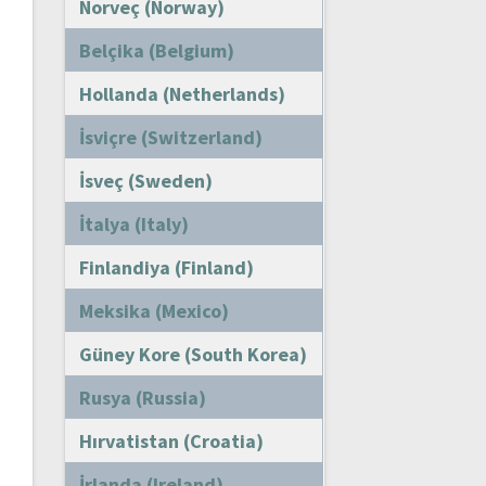
Norveç (Norway)
Belçika (Belgium)
Hollanda (Netherlands)
İsviçre (Switzerland)
İsveç (Sweden)
İtalya (Italy)
Finlandiya (Finland)
Meksika (Mexico)
Güney Kore (South Korea)
Rusya (Russia)
Hırvatistan (Croatia)
İrlanda (Ireland)