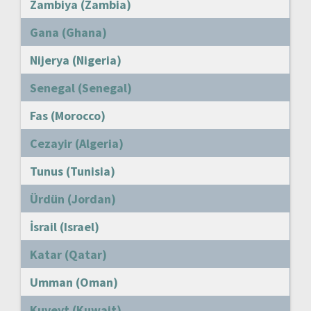
Zambiya (Zambia)
Gana (Ghana)
Nijerya (Nigeria)
Senegal (Senegal)
Fas (Morocco)
Cezayir (Algeria)
Tunus (Tunisia)
Ürdün (Jordan)
İsrail (Israel)
Katar (Qatar)
Umman (Oman)
Kuveyt (Kuwait)