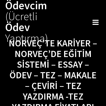
Ödevcim
Skip
to
(Ücretli
content
Ödev
Yaptırma)
NORVEÇ’TE KARIYER –
NORVEÇ’DE EĞITIM
SISTEMI – ESSAY –
ÖDEV – TEZ – MAKALE
– ÇEVIRI – TEZ
YAZDIRMA -TEZ