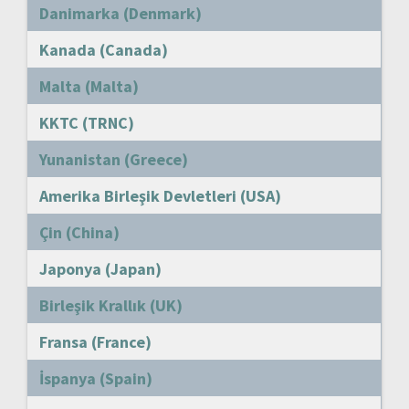
Danimarka (Denmark)
Kanada (Canada)
Malta (Malta)
KKTC (TRNC)
Yunanistan (Greece)
Amerika Birleşik Devletleri (USA)
Çin (China)
Japonya (Japan)
Birleşik Krallık (UK)
Fransa (France)
İspanya (Spain)