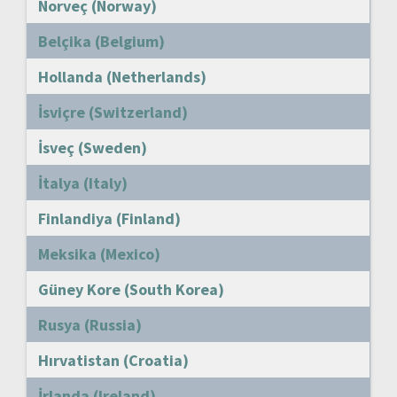
Norveç (Norway)
Belçika (Belgium)
Hollanda (Netherlands)
İsviçre (Switzerland)
İsveç (Sweden)
İtalya (Italy)
Finlandiya (Finland)
Meksika (Mexico)
Güney Kore (South Korea)
Rusya (Russia)
Hırvatistan (Croatia)
İrlanda (Ireland)