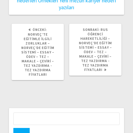
hedefleri Örnekleri
Yeni mezun kariyer hedefi
yazıları
ÖNCEKI
SONRAKI
ÖNCEKI:
SONRAKI:
RUS
YAZI:
YAZI:
ÖĞRENCI
NORVEÇ’TE
HAREKETLILIĞI –
EĞITIMLE İLGILI
NORVEÇ’DE EĞITIM
ZORLUKLAR –
SISTEMI – ESSAY –
NORVEÇ’DE EĞITIM
ÖDEV – TEZ –
SISTEMI – ESSAY –
MAKALE – ÇEVIRI –
ÖDEV – TEZ –
TEZ YAZDIRMA -
MAKALE – ÇEVIRI –
TEZ YAZDIRMA
TEZ YAZDIRMA -
FIYATLARI
TEZ YAZDIRMA
FIYATLARI
Arama: