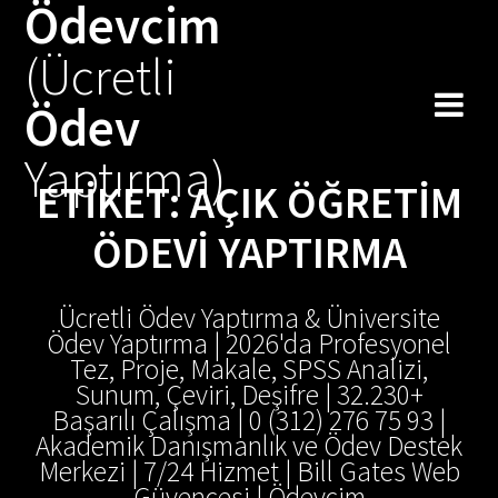
Ödevcim
Skip
to
(Ücretli
content
Ödev
Yaptırma)
ETIKET:
AÇIK ÖĞRETIM
ÖDEVI YAPTIRMA
Ücretli Ödev Yaptırma & Üniversite
Ödev Yaptırma | 2026'da Profesyonel
Tez, Proje, Makale, SPSS Analizi,
Sunum, Çeviri, Deşifre | 32.230+
Başarılı Çalışma | 0 (312) 276 75 93 |
Akademik Danışmanlık ve Ödev Destek
Merkezi | 7/24 Hizmet | Bill Gates Web
Güvencesi | Ödevcim