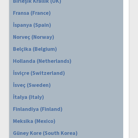
Birleşik Krallık (UK)
Fransa (France)
İspanya (Spain)
Norveç (Norway)
Belçika (Belgium)
Hollanda (Netherlands)
İsviçre (Switzerland)
İsveç (Sweden)
İtalya (Italy)
Finlandiya (Finland)
Meksika (Mexico)
Güney Kore (South Korea)