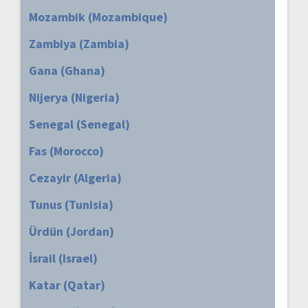
Mozambik (Mozambique)
Zambiya (Zambia)
Gana (Ghana)
Nijerya (Nigeria)
Senegal (Senegal)
Fas (Morocco)
Cezayir (Algeria)
Tunus (Tunisia)
Ürdün (Jordan)
İsrail (Israel)
Katar (Qatar)