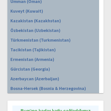
Umman (Oman)
Kuveyt (Kuwait)
Kazakistan (Kazakhstan)
Özbekistan (Uzbekistan)
Türkmenistan (Turkmenistan)
Tacikistan (Tajikistan)
Ermenistan (Armenia)
Gürcistan (Georgia)
Azerbaycan (Azerbaijan)
Bosna-Hersek (Bosnia & Herzegovina)
Bugüne kadar katkı sağladığımız