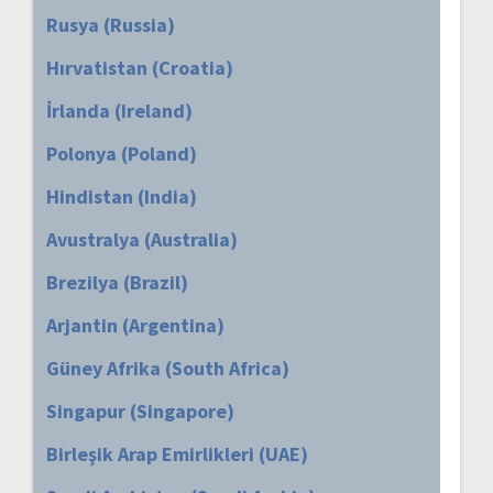
Rusya (Russia)
Hırvatistan (Croatia)
İrlanda (Ireland)
Polonya (Poland)
Hindistan (India)
Avustralya (Australia)
Brezilya (Brazil)
Arjantin (Argentina)
Güney Afrika (South Africa)
Singapur (Singapore)
Birleşik Arap Emirlikleri (UAE)