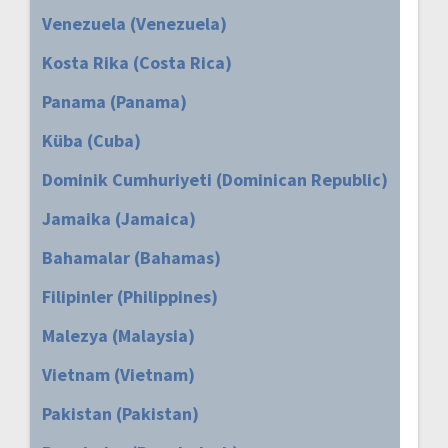
Venezuela (Venezuela)
Kosta Rika (Costa Rica)
Panama (Panama)
Küba (Cuba)
Dominik Cumhuriyeti (Dominican Republic)
Jamaika (Jamaica)
Bahamalar (Bahamas)
Filipinler (Philippines)
Malezya (Malaysia)
Vietnam (Vietnam)
Pakistan (Pakistan)