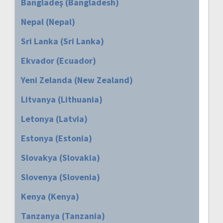
Bangladeş (Bangladesh)
Nepal (Nepal)
Sri Lanka (Sri Lanka)
Ekvador (Ecuador)
Yeni Zelanda (New Zealand)
Litvanya (Lithuania)
Letonya (Latvia)
Estonya (Estonia)
Slovakya (Slovakia)
Slovenya (Slovenia)
Kenya (Kenya)
Tanzanya (Tanzania)