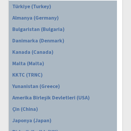
Türkiye (Turkey)
Almanya (Germany)
Bulgaristan (Bulgaria)
Danimarka (Denmark)
Kanada (Canada)
Malta (Malta)
KKTC (TRNC)
Yunanistan (Greece)
Amerika Birleşik Devletleri (USA)
Çin (China)
Japonya (Japan)