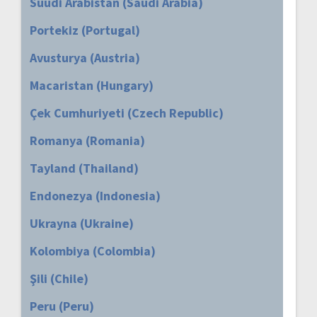
Suudi Arabistan (Saudi Arabia)
Portekiz (Portugal)
Avusturya (Austria)
Macaristan (Hungary)
Çek Cumhuriyeti (Czech Republic)
Romanya (Romania)
Tayland (Thailand)
Endonezya (Indonesia)
Ukrayna (Ukraine)
Kolombiya (Colombia)
Şili (Chile)
Peru (Peru)