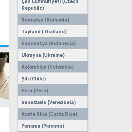
Çek Cumhuriyeti (Czech
Republic)
Romanya (Romania)
i
Tayland (Thailand)
Endonezya (Indonesia)
Ukrayna (Ukraine)
Kolombiya (Colombia)
Şili (Chile)
Peru (Peru)
Venezuela (Venezuela)
Kosta Rika (Costa Rica)
Panama (Panama)