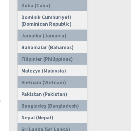
Küba (Cuba)
Dominik Cumhuriyeti
(Dominican Republic)
Jamaika (Jamaica)
Bahamalar (Bahamas)
Filipinler (Philippines)
i
Malezya (Malaysia)
Vietnam (Vietnam)
Pakistan (Pakistan)
i,
Bangladeş (Bangladesh)
.
e
Nepal (Nepal)
Sri Lanka (Sri Lanka)