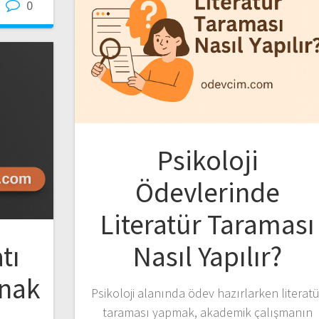
0
Psikoloji
Ödevlerinde
Literatür Taraması
tı
Nasıl Yapılır?
ynak
Psikoloji alanında ödev hazırlarken literatü
taraması yapmak, akademik çalışmanın