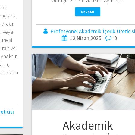
olduğu ele alınacaktır. Ayrıca,…
ysel
DEVAMI
raçlarla
çlardan
Profesyonel Akademik İçerik Üreticis
li veya
12 Nisan 2025
0
ilmesi
ıran ve
ynaktır.
leri,
ları daha
ticisi
Akademik