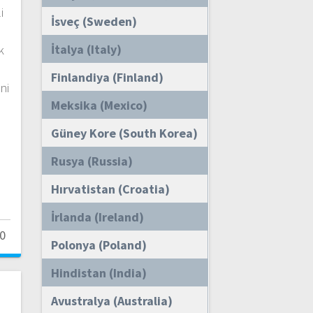
i
İsveç (Sweden)
İtalya (Italy)
k
Finlandiya (Finland)
ni
Meksika (Mexico)
Güney Kore (South Korea)
Rusya (Russia)
Hırvatistan (Croatia)
İrlanda (Ireland)
0
Polonya (Poland)
Hindistan (India)
Avustralya (Australia)