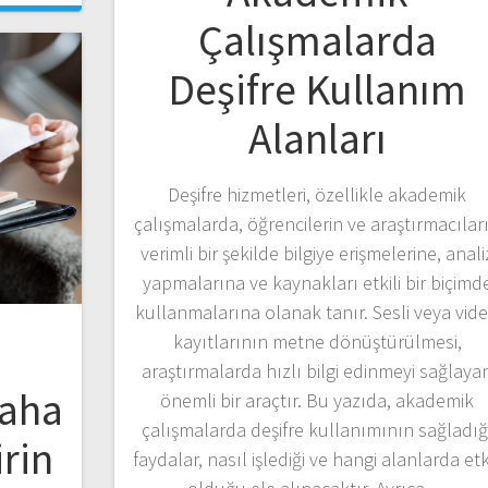
Çalışmalarda
Deşifre Kullanım
Alanları
Deşifre hizmetleri, özellikle akademik
çalışmalarda, öğrencilerin ve araştırmacılar
verimli bir şekilde bilgiye erişmelerine, anali
yapmalarına ve kaynakları etkili bir biçimd
kullanmalarına olanak tanır. Sesli veya vid
kayıtlarının metne dönüştürülmesi,
araştırmalarda hızlı bilgi edinmeyi sağlaya
Daha
önemli bir araçtır. Bu yazıda, akademik
çalışmalarda deşifre kullanımının sağladığ
irin
faydalar, nasıl işlediği ve hangi alanlarda etki