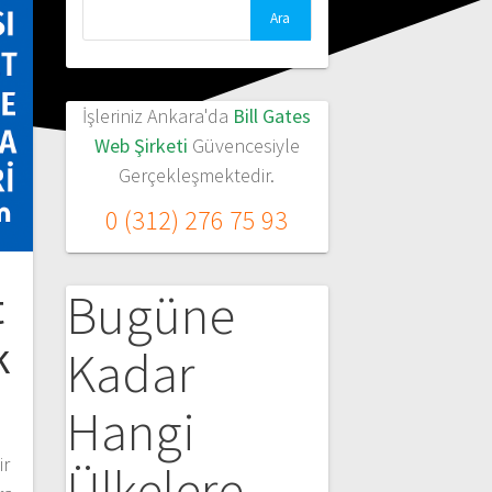
Arama:
İşleriniz Ankara'da
Bill Gates
Web Şirketi
Güvencesiyle
Gerçekleşmektedir.
0 (312) 276 75 93
t
Bugüne
k
Kadar
Hangi
ir
Ülkelere