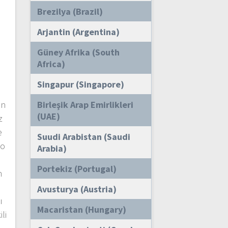
Brezilya (Brazil)
Arjantin (Argentina)
Güney Afrika (South
Africa)
Singapur (Singapore)
ın
Birleşik Arap Emirlikleri
(UAE)
z
e
Suudi Arabistan (Saudi
eo
Arabia)
Portekiz (Portugal)
n
Avusturya (Austria)
ı
Macaristan (Hungary)
li