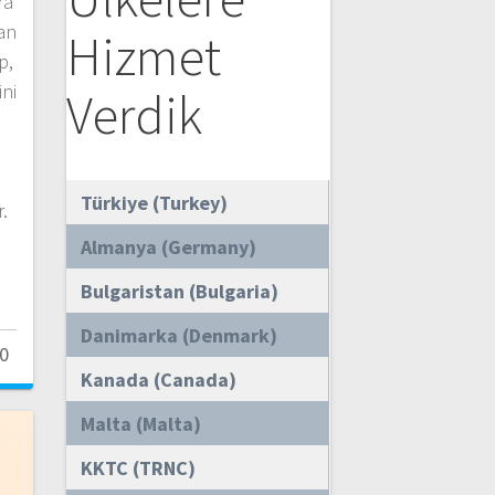
ra
nan
Hizmet
p,
ini
Verdik
Türkiye (Turkey)
.
Almanya (Germany)
Bulgaristan (Bulgaria)
Danimarka (Denmark)
0
Kanada (Canada)
Malta (Malta)
KKTC (TRNC)