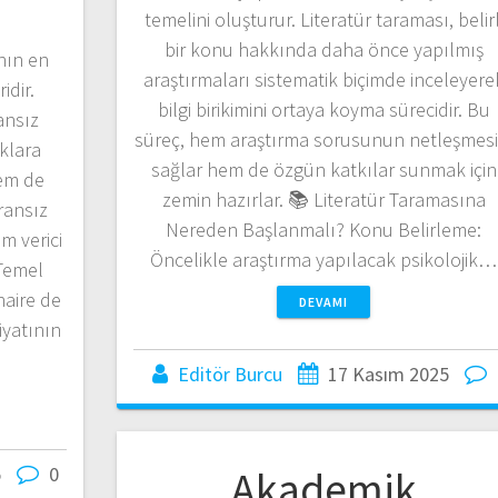
temelini oluşturur. Literatür taraması, belirl
bir konu hakkında daha önce yapılmış
nın en
araştırmaları sistematik biçimde inceleyere
idir.
bilgi birikimini ortaya koyma sürecidir. Bu
ansız
süreç, hem araştırma sorusunun netleşmesi
klara
sağlar hem de özgün katkılar sunmak için
em de
zemin hazırlar. 📚 Literatür Taramasına
Fransız
Nereden Başlanmalı? Konu Belirleme:
am verici
Öncelikle araştırma yapılacak psikolojik…
 Temel
naire de
DEVAMI
iyatının
Editör Burcu
17 Kasım 2025
5
0
Akademik