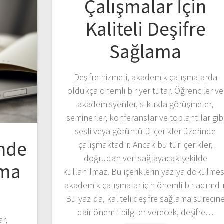
Çalışmalar İçin
Kaliteli Deşifre
Sağlama
Deşifre hizmeti, akademik çalışmalarda
oldukça önemli bir yer tutar. Öğrenciler ve
akademisyenler, sıklıkla görüşmeler,
seminerler, konferanslar ve toplantılar gib
sesli veya görüntülü içerikler üzerinde
nde
çalışmaktadır. Ancak bu tür içerikler,
doğrudan veri sağlayacak şekilde
şma
kullanılmaz. Bu içeriklerin yazıya dökülmes
akademik çalışmalar için önemli bir adımdır
Bu yazıda, kaliteli deşifre sağlama sürecin
dair önemli bilgiler verecek, deşifre…
ar,