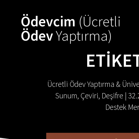
Skip
to
Ödevcim
(Ücretli
content
Ödev
Yaptırma)
ETIKE
Ücretli Ödev Yaptırma & Ünive
Sunum, Çeviri, Deşifre | 32
Destek Mer