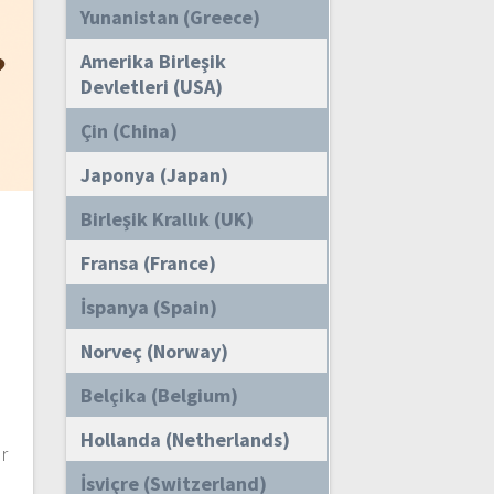
Yunanistan (Greece)
Amerika Birleşik
Devletleri (USA)
Çin (China)
Japonya (Japan)
Birleşik Krallık (UK)
Fransa (France)
İspanya (Spain)
Norveç (Norway)
Belçika (Belgium)
Hollanda (Netherlands)
r
İsviçre (Switzerland)