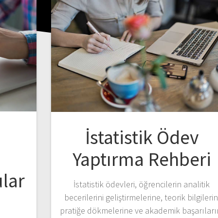
i
İstatistik Ödev
Yaptırma Rehberi
ular
İstatistik ödevleri, öğrencilerin analitik
becerilerini geliştirmelerine, teorik bilgilerin
pratiğe dökmelerine ve akademik başarıları