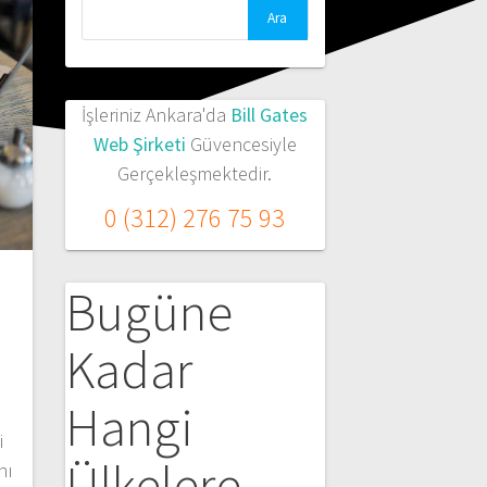
Arama:
İşleriniz Ankara'da
Bill Gates
Web Şirketi
Güvencesiyle
Gerçekleşmektedir.
0 (312) 276 75 93
Bugüne
Kadar
Hangi
i
Ülkelere
nı