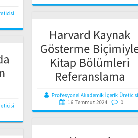
ticisi
Harvard Kaynak
Gösterme Biçimiyl
da
Kitap Bölümleri
n
Referanslama
Profesyonel Akademik İçerik Üreticis
16 Temmuz 2024
0
ticisi