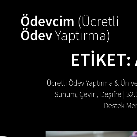
Skip
to
Ödevcim
(Ücretli
content
Ödev
Yaptırma)
ETIKET:
Ücretli Ödev Yaptırma & Ünive
Sunum, Çeviri, Deşifre | 32
Destek Mer