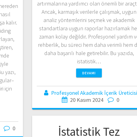
artırmalarına yardımcı olan önemli bir araçtı
“nereden
Ancak, karmaşık verilerle çalışmak, uygun
nasıl
analiz yöntemlerini seçmek ve akademik
şa kalır.
standartlara uygun raporlar hazırlamak he
iding
zaman kolay değildir. Profesyonel yardım v
rlayan,
rehberlik, bu süreci hem daha verimli hem 
tiren,
daha başarılı hale getirebilir. Bu yazıda,
imde
istatistik…
iyle
u yazı,
DEVAMI
gular–
i için
Profesyonel Akademik İçerik Üreticis
20 Kasım 2024
0
İstatistik Tez
0