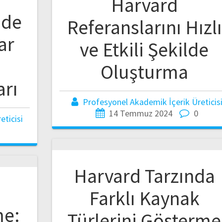
Harvard
nde
Referanslarını Hızlı
ar
ve Etkili Şekilde
Oluşturma
arı
Profesyonel Akademik İçerik Üreticis
14 Temmuz 2024
0
ticisi
Harvard Tarzında
Farklı Kaynak
me:
Türlerini Gösterme