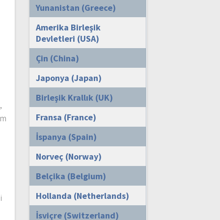
Yunanistan (Greece)
Amerika Birleşik
Devletleri (USA)
Çin (China)
Japonya (Japan)
Birleşik Krallık (UK)
,
Fransa (France)
ım
İspanya (Spain)
Norveç (Norway)
Belçika (Belgium)
Hollanda (Netherlands)
i
İsviçre (Switzerland)