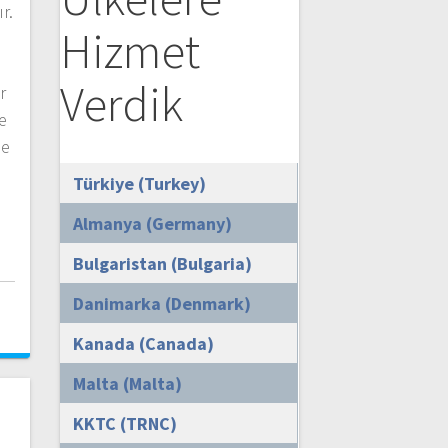
r.
Hizmet
Verdik
r
e
de
Türkiye (Turkey)
Almanya (Germany)
Bulgaristan (Bulgaria)
i
Danimarka (Denmark)
Kanada (Canada)
Malta (Malta)
KKTC (TRNC)