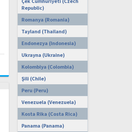
Çek Cumhuriyeti (Czech
Republic)
Romanya (Romania)
Tayland (Thailand)
Endonezya (Indonesia)
Ukrayna (Ukraine)
i
Kolombiya (Colombia)
Şili (Chile)
Peru (Peru)
Venezuela (Venezuela)
Kosta Rika (Costa Rica)
Panama (Panama)