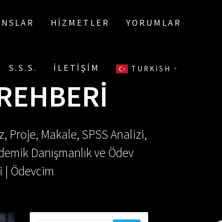
ANSLAR
HIZMETLER
YORUMLAR
S.S.S.
İLETIŞIM
TURKISH
▼
 REHBERI
, Proje, Makale, SPSS Analizi,
Akademik Danışmanlık ve Ödev
i | Ödevcim