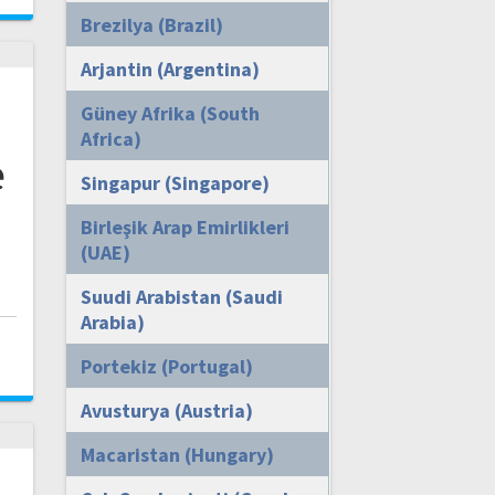
Brezilya (Brazil)
Arjantin (Argentina)
Güney Afrika (South
Africa)
e
Singapur (Singapore)
Birleşik Arap Emirlikleri
(UAE)
Suudi Arabistan (Saudi
Arabia)
i
Portekiz (Portugal)
Avusturya (Austria)
Macaristan (Hungary)