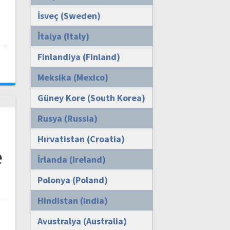
İsveç (Sweden)
İtalya (Italy)
Finlandiya (Finland)
i
Meksika (Mexico)
Güney Kore (South Korea)
Rusya (Russia)
Hırvatistan (Croatia)
e
İrlanda (Ireland)
Polonya (Poland)
Hindistan (India)
i
Avustralya (Australia)