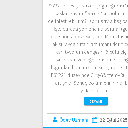
PSY221 ödevi yazarken çoğu öğrenci 
başlamalıyım?” ya da “bu bölümü 
derinleştirebilirim?” sorularıyla baş ba
İşte burada yönlendirici sorular (gu
questions) devreye girer: Metni tasa
akışı rayda tutan, argümanı derinleş
kanıt–yorum dengesini ölçülü biç
kurduran ve değerlendirme rubriğ
doğrudan hizalanan mikro işaretler. B
PSY221 düzeyinde Giriş–Yöntem–Bul
Tartışma–Sonuç bölümlerinin her bir
yüksek etkili…
DEVAMI
Ödev Uzmanı
22 Eylül 2025