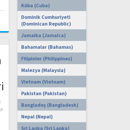
Küba (Cuba)
i
Dominik Cumhuriyeti
(Dominican Republic)
Jamaika (Jamaica)
Bahamalar (Bahamas)
a
Filipinler (Philippines)
Malezya (Malaysia)
Vietnam (Vietnam)
i
Pakistan (Pakistan)
k
Bangladeş (Bangladesh)
ra
Nepal (Nepal)
Sri Lanka (Sri Lanka)