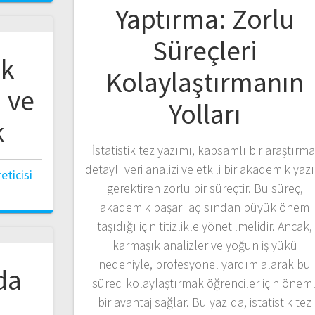
Yaptırma: Zorlu
Süreçleri
ak
Kolaylaştırmanın
 ve
Yolları
k
İstatistik tez yazımı, kapsamlı bir araştırma
detaylı veri analizi ve etkili bir akademik yaz
ticisi
gerektiren zorlu bir süreçtir. Bu süreç,
akademik başarı açısından büyük önem
taşıdığı için titizlikle yönetilmelidir. Ancak,
karmaşık analizler ve yoğun iş yükü
nedeniyle, profesyonel yardım alarak bu
da
süreci kolaylaştırmak öğrenciler için öneml
bir avantaj sağlar. Bu yazıda, istatistik tez