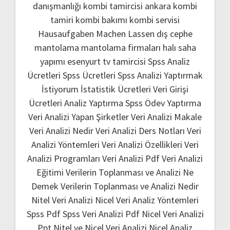
danışmanlığı
kombi tamircisi ankara
kombi
tamiri
kombi bakımı
kombi servisi
Hausaufgaben Machen Lassen
dış cephe
mantolama
mantolama firmaları
halı saha
yapımı
esenyurt tv tamircisi
Spss Analiz
Ücretleri
Spss Ücretleri
Spss Analizi Yaptırmak
İstiyorum
İstatistik Ücretleri
Veri Girişi
Ücretleri
Analiz Yaptırma
Spss Ödev Yaptırma
Veri Analizi Yapan Şirketler
Veri Analizi Makale
Veri Analizi Nedir
Veri Analizi Ders Notları
Veri
Analizi Yöntemleri
Veri Analizi Özellikleri
Veri
Analizi Programları
Veri Analizi Pdf
Veri Analizi
Eğitimi
Verilerin Toplanması ve Analizi Ne
Demek
Verilerin Toplanması ve Analizi Nedir
Nitel Veri Analizi
Nicel Veri Analiz Yöntemleri
Spss Pdf
Spss Veri Analizi Pdf
Nicel Veri Analizi
Ppt
Nitel ve Nicel Veri Analizi
Nicel Analiz