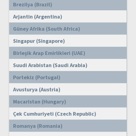
Brezilya (Brazil)
Arjantin (Argentina)
Güney Afrika (South Africa)
Singapur (Singapore)
Birleşik Arap Emirlikleri (UAE)
Suudi Arabistan (Saudi Arabia)
Portekiz (Portugal)
Avusturya (Austria)
Macaristan (Hungary)
Çek Cumhuriyeti (Czech Republic)
Romanya (Romania)