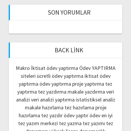
SON YORUMLAR
BACK LINK
Makro İktisat ödev yaptırma
Ödev YAPTIRMA
siteleri
ücretli ödev yaptırma
iktisat ödev
yaptırma
ödev yaptırma
proje yaptırma
tez
yaptırma
tez yazdırma
makale yazdırma
veri
analizi
veri analizi yaptırma
istatistiksel analiz
makale hazırlama
tez hazırlama
proje
hazırlama
tez yazdır
ödev yaptır
ödev
en iyi
tez yazım merkezi
tez yazma
tez yazımı
tez