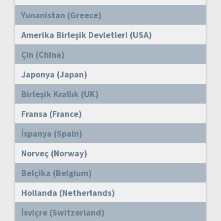
Yunanistan (Greece)
Amerika Birleşik Devletleri (USA)
Çin (China)
Japonya (Japan)
Birleşik Krallık (UK)
Fransa (France)
İspanya (Spain)
Norveç (Norway)
Belçika (Belgium)
Hollanda (Netherlands)
İsviçre (Switzerland)