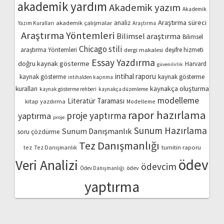
akademik yardım
Akademik yazım
Akademik
Araştırma süreci
akademik çalışmalar
analiz
Yazım Kuralları
Araştırma
Araştırma Yöntemleri
Bilimsel araştırma
Bilimsel
Chicago stili
araştırma Yöntemleri
dergi makalesi
deşifre hizmeti
Essay Yazdırma
doğru kaynak gösterme
Harvard
güvenilirlik
intihal raporu
kaynak gösterme
kaynak gösterme
intihalden kaçınma
kaynakça oluşturma
kuralları
kaynak gösterme rehberi
kaynakça düzenleme
modelleme
Literatür Taraması
kitap yazdırma
Modelleme
rapor hazırlama
proje yaptırma
yaptırma
proje
Sunum Hazırlama
Sunum Danışmanlık
soru çözdürme
Tez Danışmanlığı
turnitin raporu
tez
Tez Danışmanlık
ödev
Veri Analizi
ödevcim
ödev
Ödev Danışmanlığı
yaptırma