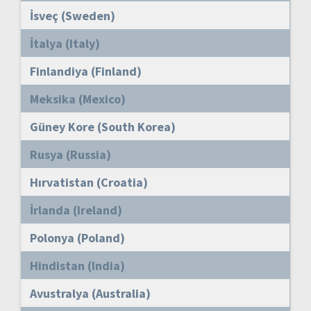
İsveç (Sweden)
İtalya (Italy)
Finlandiya (Finland)
Meksika (Mexico)
Güney Kore (South Korea)
Rusya (Russia)
Hırvatistan (Croatia)
İrlanda (Ireland)
Polonya (Poland)
Hindistan (India)
Avustralya (Australia)