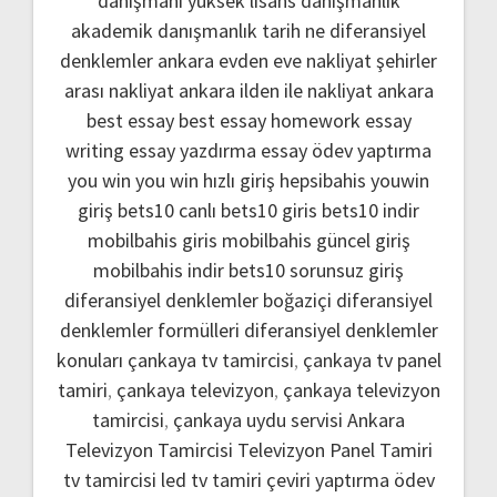
danışmanı
yüksek lisans danışmanlık
akademik danışmanlık
tarih ne
diferansiyel
denklemler
ankara evden eve nakliyat
şehirler
arası nakliyat ankara
ilden ile nakliyat ankara
best essay
best essay homework
essay
writing
essay yazdırma
essay ödev yaptırma
you win
you win hızlı giriş
hepsibahis youwin
giriş
bets10 canlı
bets10 giris
bets10 indir
mobilbahis giris
mobilbahis güncel giriş
mobilbahis indir
bets10 sorunsuz giriş
diferansiyel denklemler boğaziçi
diferansiyel
denklemler formülleri
diferansiyel denklemler
konuları
çankaya tv tamircisi
,
çankaya tv panel
tamiri
,
çankaya televizyon
,
çankaya televizyon
tamircisi
,
çankaya uydu servisi
Ankara
Televizyon Tamircisi
Televizyon Panel Tamiri
tv tamircisi
led tv tamiri
çeviri yaptırma
ödev