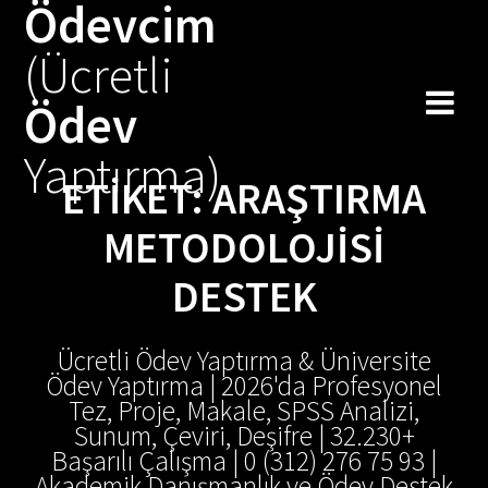
Ödevcim
Skip
to
(Ücretli
content
Ödev
Yaptırma)
ETIKET:
ARAŞTIRMA
METODOLOJISI
DESTEK
Ücretli Ödev Yaptırma & Üniversite
Ödev Yaptırma | 2026'da Profesyonel
Tez, Proje, Makale, SPSS Analizi,
Sunum, Çeviri, Deşifre | 32.230+
Başarılı Çalışma | 0 (312) 276 75 93 |
Akademik Danışmanlık ve Ödev Destek