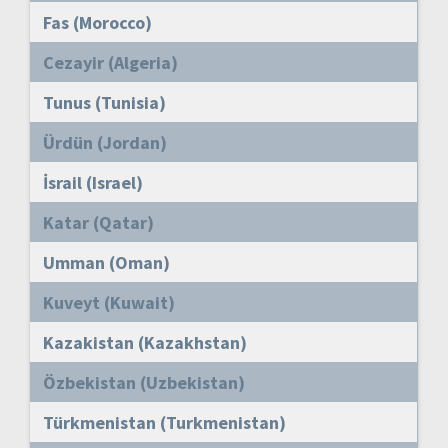
Fas (Morocco)
Cezayir (Algeria)
Tunus (Tunisia)
Ürdün (Jordan)
İsrail (Israel)
Katar (Qatar)
Umman (Oman)
Kuveyt (Kuwait)
Kazakistan (Kazakhstan)
Özbekistan (Uzbekistan)
Türkmenistan (Turkmenistan)