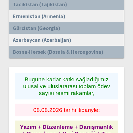
Tacikistan (Tajikistan)
Ermenistan (Armenia)
Gürcistan (Georgia)
Azerbaycan (Azerbaijan)
Bosna-Hersek (Bosnia & Herzegovina)
Bugüne kadar katkı sağladığımız
ulusal ve uluslararası toplam ödev
sayısı resmi rakamlar,
08.08.2026 tarihi itibariyle;
Yazım + Düzenleme + Danışmanlık