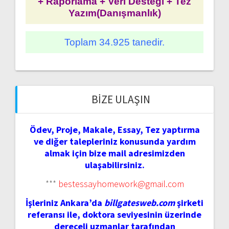
+ Raporlama + Veri Desteği + Tez
Yazım(Danışmanlık)
Toplam 34.925 tanedir.
BIZE ULAŞIN
Ödev, Proje, Makale, Essay, Tez yaptırma
ve diğer talepleriniz konusunda yardım
almak için bize mail adresimizden
ulaşabilirsiniz.
***
bestessayhomework@gmail.com
İşleriniz Ankara’da
billgatesweb.com
şirketi
referansı ile, doktora seviyesinin üzerinde
dereceli uzmanlar tarafından