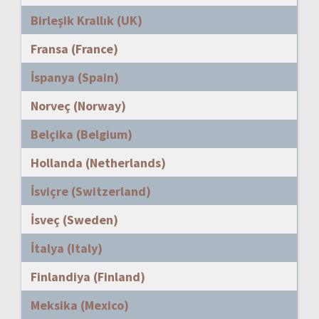
Birleşik Krallık (UK)
Fransa (France)
İspanya (Spain)
Norveç (Norway)
Belçika (Belgium)
Hollanda (Netherlands)
İsviçre (Switzerland)
İsveç (Sweden)
İtalya (Italy)
Finlandiya (Finland)
Meksika (Mexico)