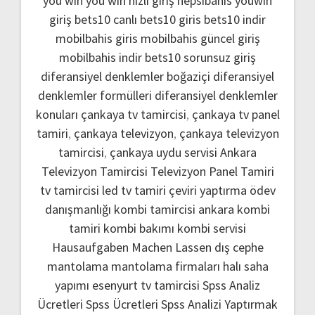
you win
you win hızlı giriş
hepsibahis youwin
giriş
bets10 canlı
bets10 giris
bets10 indir
mobilbahis giris
mobilbahis güncel giriş
mobilbahis indir
bets10 sorunsuz giriş
diferansiyel denklemler boğaziçi
diferansiyel
denklemler formülleri
diferansiyel denklemler
konuları
çankaya tv tamircisi
,
çankaya tv panel
tamiri
,
çankaya televizyon
,
çankaya televizyon
tamircisi
,
çankaya uydu servisi
Ankara
Televizyon Tamircisi
Televizyon Panel Tamiri
tv tamircisi
led tv tamiri
çeviri yaptırma
ödev
danışmanlığı
kombi tamircisi ankara
kombi
tamiri
kombi bakımı
kombi servisi
Hausaufgaben Machen Lassen
dış cephe
mantolama
mantolama firmaları
halı saha
yapımı
esenyurt tv tamircisi
Spss Analiz
Ücretleri
Spss Ücretleri
Spss Analizi Yaptırmak