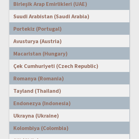
Birleşik Arap Emirlikleri (UAE)
Suudi Arabistan (Saudi Arabia)
Portekiz (Portugal)
Avusturya (Austria)
Macaristan (Hungary)
Çek Cumhuriyeti (Czech Republic)
Romanya (Romania)
Tayland (Thailand)
Endonezya (Indonesia)
Ukrayna (Ukraine)
Kolombiya (Colombia)