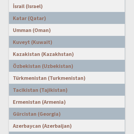
İsrail (Israel)
Katar (Qatar)
Umman (Oman)
Kuveyt (Kuwait)
Kazakistan (Kazakhstan)
Özbekistan (Uzbekistan)
Türkmenistan (Turkmenistan)
Tacikistan (Tajikistan)
Ermenistan (Armenia)
Gürcistan (Georgia)
Azerbaycan (Azerbaijan)