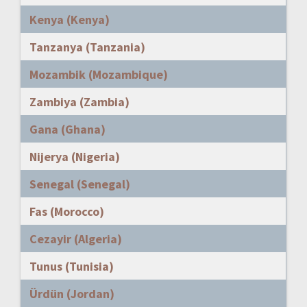
Kenya (Kenya)
Tanzanya (Tanzania)
Mozambik (Mozambique)
Zambiya (Zambia)
Gana (Ghana)
Nijerya (Nigeria)
Senegal (Senegal)
Fas (Morocco)
Cezayir (Algeria)
Tunus (Tunisia)
Ürdün (Jordan)