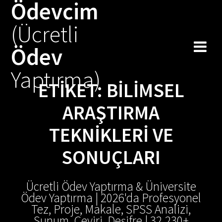
Ödevcim
Skip
to
(Ücretli
content
Ödev
Yaptırma)
ETIKET:
BILIMSEL
ARAŞTIRMA
TEKNIKLERI VE
SONUÇLARI
Ücretli Ödev Yaptırma & Üniversite
Ödev Yaptırma | 2026'da Profesyonel
Tez, Proje, Makale, SPSS Analizi,
Sunum, Çeviri, Deşifre | 32.230+