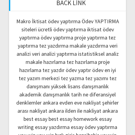
BACK LINK
Makro İktisat ödev yaptırma
Ödev YAPTIRMA
siteleri
ücretli ödev yaptırma
iktisat ödev
yaptırma
ödev yaptırma
proje yaptırma
tez
yaptırma
tez yazdırma
makale yazdırma
veri
analizi
veri analizi yaptırma
istatistiksel analiz
makale hazırlama
tez hazırlama
proje
hazırlama
tez yazdır
ödev yaptır
ödev
en iyi
tez yazım merkezi
tez yazma
tez yazımı
tez
danışmanı
yüksek lisans danışmanlık
akademik danışmanlık
tarih ne
diferansiyel
denklemler
ankara evden eve nakliyat
şehirler
arası nakliyat ankara
ilden ile nakliyat ankara
best essay
best essay homework
essay
writing
essay yazdırma
essay ödev yaptırma