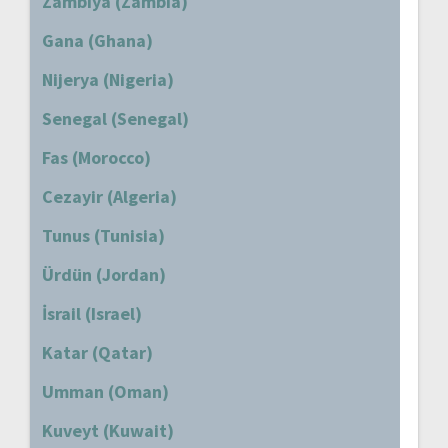
Zambiya (Zambia)
Gana (Ghana)
Nijerya (Nigeria)
Senegal (Senegal)
Fas (Morocco)
Cezayir (Algeria)
Tunus (Tunisia)
Ürdün (Jordan)
İsrail (Israel)
Katar (Qatar)
Umman (Oman)
Kuveyt (Kuwait)