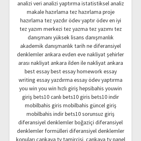
analizi
veri analizi yaptırma
istatistiksel analiz
makale hazırlama
tez hazırlama
proje
hazırlama
tez yazdır
ödev yaptır
ödev
en iyi
tez yazım merkezi
tez yazma
tez yazımı
tez
danışmanı
yüksek lisans danışmanlık
akademik danışmanlık
tarih ne
diferansiyel
denklemler
ankara evden eve nakliyat
şehirler
arası nakliyat ankara
ilden ile nakliyat ankara
best essay
best essay homework
essay
writing
essay yazdırma
essay ödev yaptırma
you win
you win hızlı giriş
hepsibahis youwin
giriş
bets10 canlı
bets10 giris
bets10 indir
mobilbahis giris
mobilbahis güncel giriş
mobilbahis indir
bets10 sorunsuz giriş
diferansiyel denklemler boğaziçi
diferansiyel
denklemler formülleri
diferansiyel denklemler
konuları
çankaya tv tamircisi
,
çankaya tv panel