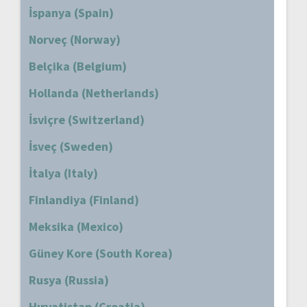
İspanya (Spain)
Norveç (Norway)
Belçika (Belgium)
Hollanda (Netherlands)
İsviçre (Switzerland)
İsveç (Sweden)
İtalya (Italy)
Finlandiya (Finland)
Meksika (Mexico)
Güney Kore (South Korea)
Rusya (Russia)
Hırvatistan (Croatia)