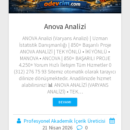
Anova Analizi
ANOVA Analizi (Varyans Analizi) | Uzman
İstatistik Danışmanlığı | 850+ Başarılı Proje
ANOVA ANALİZİ | TEK YÖNLÜ • İKİ YÖNLÜ •
MANOVA • ANCOVA | 850+ BAŞARILI PROJE
4.250+ Yorum Hızlı İletişim Tüm Hizmetler 0
(312) 276 75 93 Sitemiz otomatik olarak tarayıcı
dilinize dönüşmektedir. Anadilinizde hizmet
alabilirsiniz! 📊 ANOVA ANALİZİ (VARYANS
ANALİZİ) • TEK…
DEVAMI
Profesyonel Akademik İçerik Üreticisi
21 Nisan 2026
0