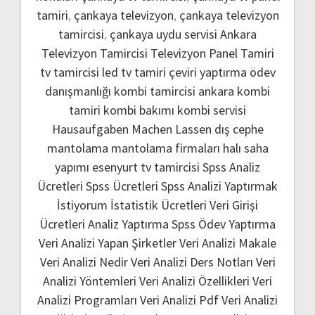
tamiri
,
çankaya televizyon
,
çankaya televizyon
tamircisi
,
çankaya uydu servisi
Ankara
Televizyon Tamircisi
Televizyon Panel Tamiri
tv tamircisi
led tv tamiri
çeviri yaptırma
ödev
danışmanlığı
kombi tamircisi ankara
kombi
tamiri
kombi bakımı
kombi servisi
Hausaufgaben Machen Lassen
dış cephe
mantolama
mantolama firmaları
halı saha
yapımı
esenyurt tv tamircisi
Spss Analiz
Ücretleri
Spss Ücretleri
Spss Analizi Yaptırmak
İstiyorum
İstatistik Ücretleri
Veri Girişi
Ücretleri
Analiz Yaptırma
Spss Ödev Yaptırma
Veri Analizi Yapan Şirketler
Veri Analizi Makale
Veri Analizi Nedir
Veri Analizi Ders Notları
Veri
Analizi Yöntemleri
Veri Analizi Özellikleri
Veri
Analizi Programları
Veri Analizi Pdf
Veri Analizi