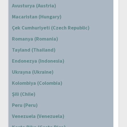
Avusturya (Austria)
Macaristan (Hungary)
Çek Cumhuriyeti (Czech Republic)
Romanya (Romania)
Tayland (Thailand)
Endonezya (Indonesia)
Ukrayna (Ukraine)
Kolombiya (Colombia)
Şili (Chile)
Peru (Peru)
Venezuela (Venezuela)