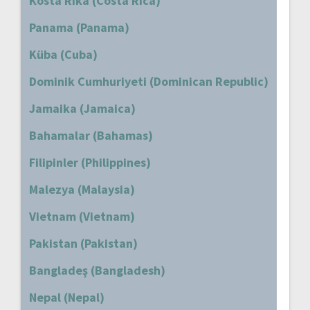
Kosta Rika (Costa Rica)
Panama (Panama)
Küba (Cuba)
Dominik Cumhuriyeti (Dominican Republic)
Jamaika (Jamaica)
Bahamalar (Bahamas)
Filipinler (Philippines)
Malezya (Malaysia)
Vietnam (Vietnam)
Pakistan (Pakistan)
Bangladeş (Bangladesh)
Nepal (Nepal)