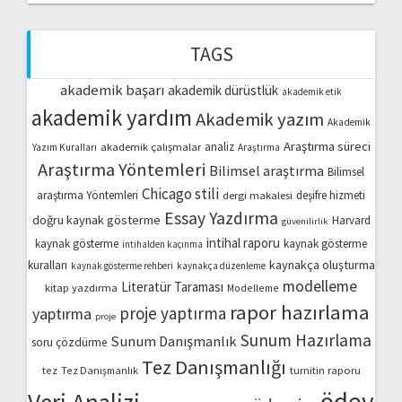
TAGS
akademik başarı
akademik dürüstlük
akademik etik
akademik yardım
Akademik yazım
Akademik
Araştırma süreci
akademik çalışmalar
analiz
Yazım Kuralları
Araştırma
Araştırma Yöntemleri
Bilimsel araştırma
Bilimsel
Chicago stili
araştırma Yöntemleri
dergi makalesi
deşifre hizmeti
Essay Yazdırma
doğru kaynak gösterme
Harvard
güvenilirlik
intihal raporu
kaynak gösterme
kaynak gösterme
intihalden kaçınma
kaynakça oluşturma
kuralları
kaynak gösterme rehberi
kaynakça düzenleme
modelleme
Literatür Taraması
kitap yazdırma
Modelleme
rapor hazırlama
proje yaptırma
yaptırma
proje
Sunum Hazırlama
Sunum Danışmanlık
soru çözdürme
Tez Danışmanlığı
turnitin raporu
tez
Tez Danışmanlık
ödev