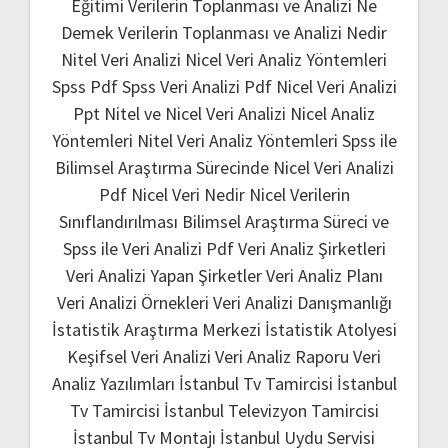
Eğitimi
Verilerin Toplanması ve Analizi Ne
Demek
Verilerin Toplanması ve Analizi Nedir
Nitel Veri Analizi
Nicel Veri Analiz Yöntemleri
Spss Pdf
Spss Veri Analizi Pdf
Nicel Veri Analizi
Ppt
Nitel ve Nicel Veri Analizi
Nicel Analiz
Yöntemleri
Nitel Veri Analiz Yöntemleri
Spss ile
Bilimsel Araştırma Sürecinde Nicel Veri Analizi
Pdf
Nicel Veri Nedir
Nicel Verilerin
Sınıflandırılması
Bilimsel Araştırma Süreci ve
Spss ile Veri Analizi Pdf
Veri Analiz Şirketleri
Veri Analizi Yapan Şirketler
Veri Analiz Planı
Veri Analizi Örnekleri
Veri Analizi Danışmanlığı
İstatistik Araştırma Merkezi
İstatistik Atolyesi
Keşifsel Veri Analizi
Veri Analiz Raporu
Veri
Analiz Yazılımları
İstanbul Tv Tamircisi
İstanbul
Tv Tamircisi
İstanbul Televizyon Tamircisi
İstanbul Tv Montajı
İstanbul Uydu Servisi