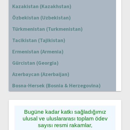
Kazakistan (Kazakhstan)
Özbekistan (Uzbekistan)
Türkmenistan (Turkmenistan)
Tacikistan (Tajikistan)
Ermenistan (Armenia)
Gürcistan (Georgia)
Azerbaycan (Azerbaijan)
Bosna-Hersek (Bosnia & Herzegovina)
Bugüne kadar katkı sağladığımız
ulusal ve uluslararası toplam ödev
sayısı resmi rakamlar,