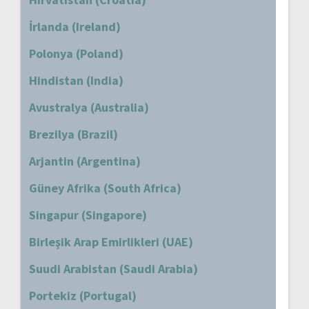
İrlanda (Ireland)
Polonya (Poland)
Hindistan (India)
Avustralya (Australia)
Brezilya (Brazil)
Arjantin (Argentina)
Güney Afrika (South Africa)
Singapur (Singapore)
Birleşik Arap Emirlikleri (UAE)
Suudi Arabistan (Saudi Arabia)
Portekiz (Portugal)