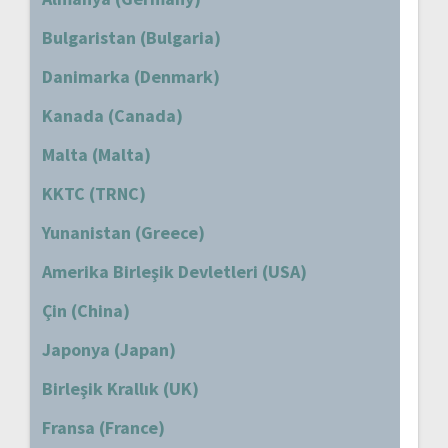
Bulgaristan (Bulgaria)
Danimarka (Denmark)
Kanada (Canada)
Malta (Malta)
KKTC (TRNC)
Yunanistan (Greece)
Amerika Birleşik Devletleri (USA)
Çin (China)
Japonya (Japan)
Birleşik Krallık (UK)
Fransa (France)