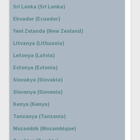
Sri Lanka (Sri Lanka)
Ekvador (Ecuador)
Yeni Zelanda (New Zealand)
Litvanya (Lithuania)
Letonya (Latvia)
Estonya (Estonia)
Slovakya (Slovakia)
Slovenya (Slovenia)
Kenya (Kenya)
Tanzanya (Tanzania)
Mozambik (Mozambique)