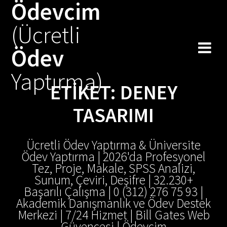
Ödevcim
Skip
to
(Ücretli
content
Ödev
Yaptırma)
ETIKET:
DENEY
TASARIMI
Ücretli Ödev Yaptırma & Üniversite
Ödev Yaptırma | 2026'da Profesyonel
Tez, Proje, Makale, SPSS Analizi,
Sunum, Çeviri, Deşifre | 32.230+
Başarılı Çalışma | 0 (312) 276 75 93 |
Akademik Danışmanlık ve Ödev Destek
Merkezi | 7/24 Hizmet | Bill Gates Web
Güvencesi | Ödevcim