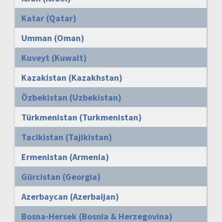
Katar (Qatar)
Umman (Oman)
Kuveyt (Kuwait)
Kazakistan (Kazakhstan)
Özbekistan (Uzbekistan)
Türkmenistan (Turkmenistan)
Tacikistan (Tajikistan)
Ermenistan (Armenia)
Gürcistan (Georgia)
Azerbaycan (Azerbaijan)
Bosna-Hersek (Bosnia & Herzegovina)