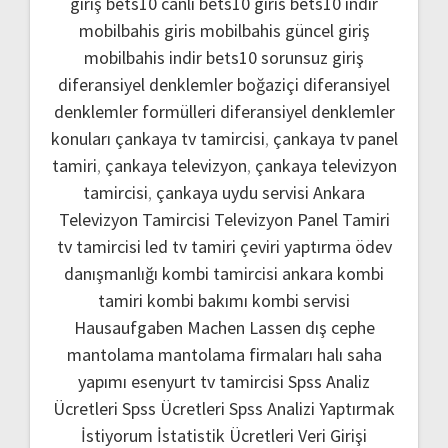
giriş
bets10 canlı
bets10 giris
bets10 indir
mobilbahis giris
mobilbahis güncel giriş
mobilbahis indir
bets10 sorunsuz giriş
diferansiyel denklemler boğaziçi
diferansiyel
denklemler formülleri
diferansiyel denklemler
konuları
çankaya tv tamircisi
,
çankaya tv panel
tamiri
,
çankaya televizyon
,
çankaya televizyon
tamircisi
,
çankaya uydu servisi
Ankara
Televizyon Tamircisi
Televizyon Panel Tamiri
tv tamircisi
led tv tamiri
çeviri yaptırma
ödev
danışmanlığı
kombi tamircisi ankara
kombi
tamiri
kombi bakımı
kombi servisi
Hausaufgaben Machen Lassen
dış cephe
mantolama
mantolama firmaları
halı saha
yapımı
esenyurt tv tamircisi
Spss Analiz
Ücretleri
Spss Ücretleri
Spss Analizi Yaptırmak
İstiyorum
İstatistik Ücretleri
Veri Girişi