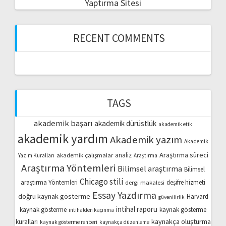
Yaptırma Sitesi
RECENT COMMENTS
TAGS
akademik başarı
akademik dürüstlük
akademik etik
akademik yardım
Akademik yazım
Akademik
Araştırma süreci
akademik çalışmalar
analiz
Yazım Kuralları
Araştırma
Araştırma Yöntemleri
Bilimsel araştırma
Bilimsel
Chicago stili
araştırma Yöntemleri
dergi makalesi
deşifre hizmeti
Essay Yazdırma
doğru kaynak gösterme
Harvard
güvenilirlik
intihal raporu
kaynak gösterme
kaynak gösterme
intihalden kaçınma
kaynakça oluşturma
kuralları
kaynak gösterme rehberi
kaynakça düzenleme