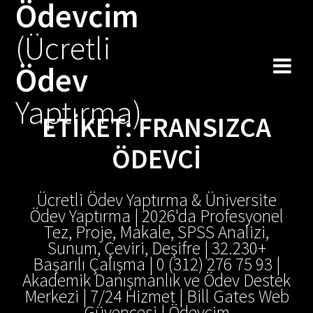
Ödevcim
Skip
to
(Ücretli
content
Ödev
Yaptırma)
ETIKET:
FRANSIZCA
ÖDEVCI
Ücretli Ödev Yaptırma & Üniversite
Ödev Yaptırma | 2026'da Profesyonel
Tez, Proje, Makale, SPSS Analizi,
Sunum, Çeviri, Deşifre | 32.230+
Başarılı Çalışma | 0 (312) 276 75 93 |
Akademik Danışmanlık ve Ödev Destek
Merkezi | 7/24 Hizmet | Bill Gates Web
Güvencesi | Ödevcim