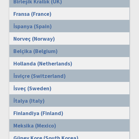
Birleşik Krallık (UK)
Fransa (France)
İspanya (Spain)
Norveç (Norway)
Belçika (Belgium)
Hollanda (Netherlands)
İsviçre (Switzerland)
İsveç (Sweden)
İtalya (Italy)
Finlandiya (Finland)
Meksika (Mexico)
Güney Kore (South Korea)