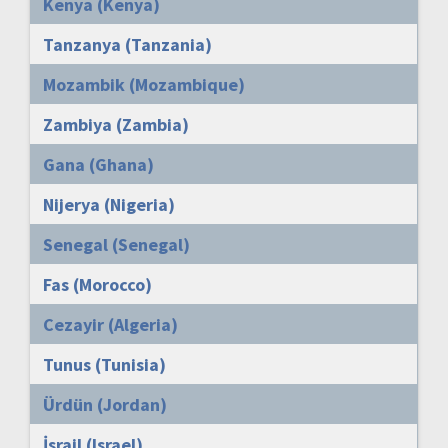
Kenya (Kenya)
Tanzanya (Tanzania)
Mozambik (Mozambique)
Zambiya (Zambia)
Gana (Ghana)
Nijerya (Nigeria)
Senegal (Senegal)
Fas (Morocco)
Cezayir (Algeria)
Tunus (Tunisia)
Ürdün (Jordan)
İsrail (Israel)