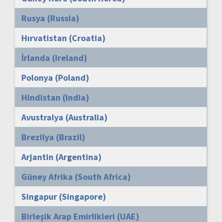
Rusya (Russia)
Hırvatistan (Croatia)
İrlanda (Ireland)
Polonya (Poland)
Hindistan (India)
Avustralya (Australia)
Brezilya (Brazil)
Arjantin (Argentina)
Güney Afrika (South Africa)
Singapur (Singapore)
Birleşik Arap Emirlikleri (UAE)