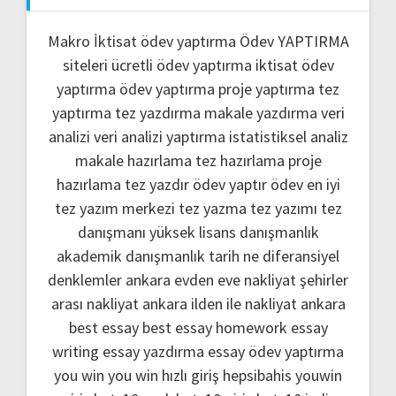
Makro İktisat ödev yaptırma
Ödev YAPTIRMA
siteleri
ücretli ödev yaptırma
iktisat ödev
yaptırma
ödev yaptırma
proje yaptırma
tez
yaptırma
tez yazdırma
makale yazdırma
veri
analizi
veri analizi yaptırma
istatistiksel analiz
makale hazırlama
tez hazırlama
proje
hazırlama
tez yazdır
ödev yaptır
ödev
en iyi
tez yazım merkezi
tez yazma
tez yazımı
tez
danışmanı
yüksek lisans danışmanlık
akademik danışmanlık
tarih ne
diferansiyel
denklemler
ankara evden eve nakliyat
şehirler
arası nakliyat ankara
ilden ile nakliyat ankara
best essay
best essay homework
essay
writing
essay yazdırma
essay ödev yaptırma
you win
you win hızlı giriş
hepsibahis youwin